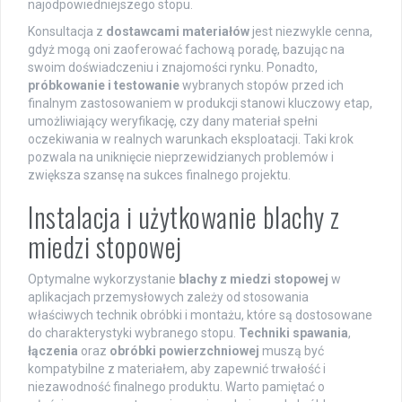
najodpowiedniejszego stopu.
Konsultacja z
dostawcami materiałów
jest niezwykle cenna,
gdyż mogą oni zaoferować fachową poradę, bazując na
swoim doświadczeniu i znajomości rynku. Ponadto,
próbkowanie i testowanie
wybranych stopów przed ich
finalnym zastosowaniem w produkcji stanowi kluczowy etap,
umożliwiający weryfikację, czy dany materiał spełni
oczekiwania w realnych warunkach eksploatacji. Taki krok
pozwala na uniknięcie nieprzewidzianych problemów i
zwiększa szansę na sukces finalnego projektu.
Instalacja i użytkowanie blachy z
miedzi stopowej
Optymalne wykorzystanie
blachy z miedzi stopowej
w
aplikacjach przemysłowych zależy od stosowania
właściwych technik obróbki i montażu, które są dostosowane
do charakterystyki wybranego stopu.
Techniki spawania
,
łączenia
oraz
obróbki powierzchniowej
muszą być
kompatybilne z materiałem, aby zapewnić trwałość i
niezawodność finalnego produktu. Warto pamiętać o