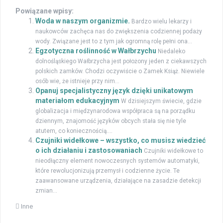
Powiązane wpisy:
Woda w naszym organizmie.
Bardzo wielu lekarzy i
naukowców zachęca nas do zwiększenia codziennej podaży
wody. Związane jest to z tym jak ogromną rolę pełni ona...
Egzotyczna roślinność w Wałbrzychu
Niedaleko
dolnośląskiego Wałbrzycha jest położony jeden z ciekawszych
polskich zamków. Chodzi oczywiście o Zamek Książ. Niewiele
osób wie, że istnieje przy nim...
Opanuj specjalistyczny język dzięki unikatowym
materiałom edukacyjnym
W dzisiejszym świecie, gdzie
globalizacja i międzynarodowa współpraca są na porządku
dziennym, znajomość języków obcych stała się nie tyle
atutem, co koniecznością....
Czujniki widełkowe – wszystko, co musisz wiedzieć
o ich działaniu i zastosowaniach
Czujniki widełkowe to
nieodłączny element nowoczesnych systemów automatyki,
które rewolucjonizują przemysł i codzienne życie. Te
zaawansowane urządzenia, działające na zasadzie detekcji
zmian...
Inne