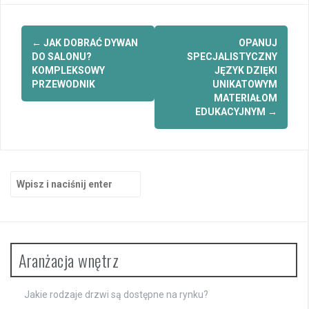
Zobacz
←
JAK DOBRAĆ DYWAN
OPANUJ
wpisy
DO SALONU?
SPECJALISTYCZNY
KOMPLEKSOWY
JĘZYK DZIĘKI
PRZEWODNIK
UNIKATOWYM
MATERIAŁOM
EDUKACYJNYM
→
Szukaj:
Aranżacja wnętrz
Jakie rodzaje drzwi są dostępne na rynku?