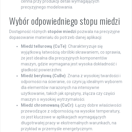
cenna przy produkcji detali wymagających
precyzyjnego modelowania.
Wybór odpowiedniego stopu miedzi
Dostępność różnych
stopów miedzi
pozwala na precyzyjne
dopasowanie materiału do potrzeb danej aplikacji:
Miedź tellurową (CuTe)
: Charakteryzuje się
wyjątkową łatwością obróbki skrawaniem, co sprawia,
że jest idealna dla precyzyjnych komponentów
maszyn, gdzie wymagana jest wysoka dokładność i
gładkość powierzchni.
Miedź berylową (CuBe)
: Znana z wysokiej twardości i
odporności na ścieranie, co czyni ją idealnym wyborem
dla elementów narażonych na intensywne
użytkowanie, takich jak sprężyny, złącza czy części
maszyn o wysokiej wytrzymałości.
Miedź chromowaną (CuCr)
: Łączy dobre właściwości
przewodzące z odpornością na wysokie temperatury,
co jest kluczowe w aplikacjach wymagających
długotrwałej pracy w ekstremalnych warunkach, na
przykład w przemyśle energetycznym.