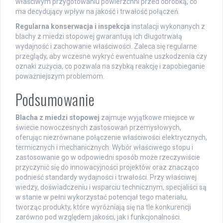
właściwym przygotowaniu powierzchni przed obróbką, co
ma decydujący wpływ na jakość i trwałość połączeń.
Regularna konserwacja i inspekcja
instalacji wykonanych z
blachy z miedzi stopowej gwarantują ich długotrwałą
wydajność i zachowanie właściwości. Zaleca się regularne
przeglądy, aby wczesne wykryć ewentualne uszkodzenia czy
oznaki zużycia, co pozwala na szybką reakcję i zapobieganie
poważniejszym problemom.
Podsumowanie
Blacha z miedzi stopowej
zajmuje wyjątkowe miejsce w
świecie nowoczesnych zastosowań przemysłowych,
oferując niezrównane połączenie właściwości elektrycznych,
termicznych i mechanicznych. Wybór właściwego stopu i
zastosowanie go w odpowiedni sposób może rzeczywiście
przyczynić się do innowacyjności projektów oraz znacząco
podnieść standardy wydajności i trwałości. Przy właściwej
wiedzy, doświadczeniu i wsparciu technicznym, specjaliści są
w stanie w pełni wykorzystać potencjał tego materiału,
tworząc produkty, które wyróżniają się na tle konkurencji
zarówno pod względem jakości, jak i funkcjonalności.