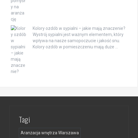
Kolory ozdób w sypialni – jakie mają znaczenie?
Wystrój sypialni jest ważnym elementem, który
wpływa na nasze samopoczucie i jakość snu.
Kolory ozdób w pomieszczeniu mają duże …
Tagi
Aranżacja wnętrza Warszawa