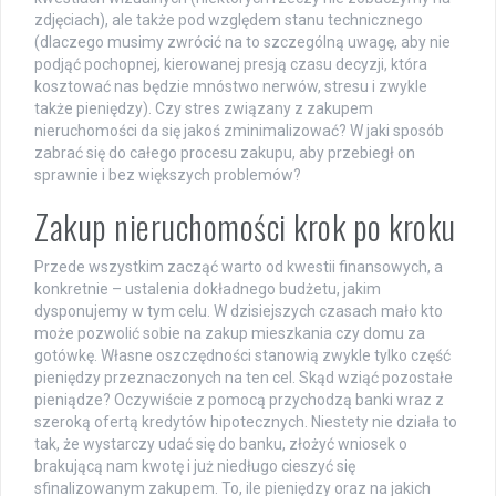
zdjęciach), ale także pod względem stanu technicznego
(dlaczego musimy zwrócić na to szczególną uwagę, aby nie
podjąć pochopnej, kierowanej presją czasu decyzji, która
kosztować nas będzie mnóstwo nerwów, stresu i zwykle
także pieniędzy). Czy stres związany z zakupem
nieruchomości da się jakoś zminimalizować? W jaki sposób
zabrać się do całego procesu zakupu, aby przebiegł on
sprawnie i bez większych problemów?
Zakup nieruchomości krok po kroku
Przede wszystkim zacząć warto od kwestii finansowych, a
konkretnie – ustalenia dokładnego budżetu, jakim
dysponujemy w tym celu. W dzisiejszych czasach mało kto
może pozwolić sobie na zakup mieszkania czy domu za
gotówkę. Własne oszczędności stanowią zwykle tylko część
pieniędzy przeznaczonych na ten cel. Skąd wziąć pozostałe
pieniądze? Oczywiście z pomocą przychodzą banki wraz z
szeroką ofertą kredytów hipotecznych. Niestety nie działa to
tak, że wystarczy udać się do banku, złożyć wniosek o
brakującą nam kwotę i już niedługo cieszyć się
sfinalizowanym zakupem. To, ile pieniędzy oraz na jakich