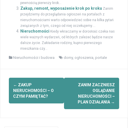
pewnością pierwszy krok...
Zakup, remont, wyposażenie krok po kroku
Zanim
przejdziemy do przeglądania ogłoszeń na portalach z
nieruchomościami warto odpowiedzieć sobie na kilka pytań
związanych z tym, czego od niej oczekujemy....
Nieruchomości
Kiedy wkraczamy w dorosłość czeka nas
wiele ważnych wydarzeń, od których zależeć będzie nasze
dalsze życie. Zakładanie rodziny, kupno pierwszego
mieszkania czy...
Nieruchomości i budowa
domy
,
ogłoszenia
,
portale
Zobacz
←
ZAKUP
ZANIM ZACZNIESZ
wpisy
NIERUCHOMOŚCI – O
OGLĄDANIE
CZYM PAMIĘTAĆ?
NIERUCHOMOŚCI –
PLAN DZIAŁANIA
→