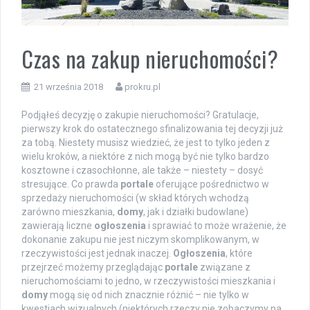
Czas na zakup nieruchomości?
21 września 2018
prokru.pl
Podjąłeś decyzję o zakupie nieruchomości? Gratulacje,
pierwszy krok do ostatecznego sfinalizowania tej decyzji już
za tobą. Niestety musisz wiedzieć, że jest to tylko jeden z
wielu kroków, a niektóre z nich mogą być nie tylko bardzo
kosztowne i czasochłonne, ale także – niestety – dosyć
stresujące. Co prawda
portale
oferujące pośrednictwo w
sprzedaży nieruchomości (w skład których wchodzą
zarówno mieszkania,
domy
, jak i działki budowlane)
zawierają liczne
ogłoszenia
i sprawiać to może wrażenie, że
dokonanie zakupu nie jest niczym skomplikowanym, w
rzeczywistości jest jednak inaczej.
Ogłoszenia
, które
przejrzeć możemy przeglądając
portale
związane z
nieruchomościami to jedno, w rzeczywistości mieszkania i
domy
mogą się od nich znacznie różnić – nie tylko w
kwestiach wizualnych (niektórych rzeczy nie zobaczymy na