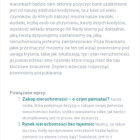
warunkach będzie nam skłonny pożyczyć bank uzależnione
jest od naszej zdolności kredytowej, ta z kolei od wielu
czynników, do których zaliczyć można nasze zarobki,
wydatki, liczbę osób na utrzymaniu, kwoty innych kredytów,
wysokość wkładu własnego itd. Kiedy wiemy już dokładnie,
jaką kwotą dysponujemy zastanówmy się, jaką
nieruchomością jesteśmy zainteresowani. Poza finansami,
jakie przeznaczyć możemy na ten cel wziąć powinniśmy pod
uwagę kryteria, takie jak: lokalizacja, typ i stan nieruchomości,
jej powierzchnia i inne czynniki, które mogą mieć dla nas
kluczowe znaczenie. Dopiero wówczas rozpocząć
powinniśmy poszukiwania.
Powiązane wpisy:
Zakup nieruchomości – o czym pamiętać?
Każda
osoba, która podejmuje decyzję o zakupie swojej pierwszej
nieruchomości bardzo szybko uświadamia sobie, jak bardzo
skomplikowany jest to proces. Nie wystarczy...
Rynek nieruchomości bez tajemnic
Myślisz, że zbliża
się czas, kiedy wynajmowane mieszkanie trzeba będzie
zamienić na własne cztery kąty? Gratulacje, jest to z