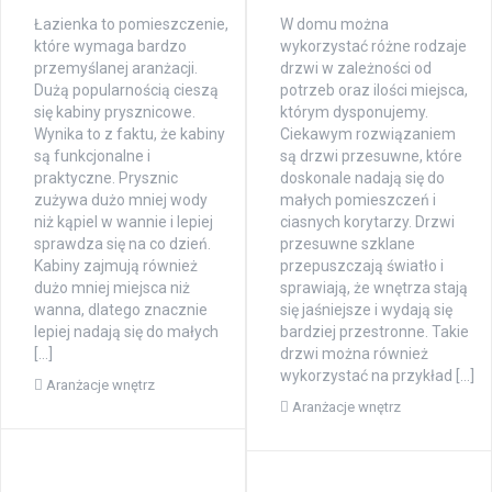
Łazienka to pomieszczenie,
W domu można
które wymaga bardzo
wykorzystać różne rodzaje
przemyślanej aranżacji.
drzwi w zależności od
Dużą popularnością cieszą
potrzeb oraz ilości miejsca,
się kabiny prysznicowe.
którym dysponujemy.
Wynika to z faktu, że kabiny
Ciekawym rozwiązaniem
są funkcjonalne i
są drzwi przesuwne, które
praktyczne. Prysznic
doskonale nadają się do
zużywa dużo mniej wody
małych pomieszczeń i
niż kąpiel w wannie i lepiej
ciasnych korytarzy. Drzwi
sprawdza się na co dzień.
przesuwne szklane
Kabiny zajmują również
przepuszczają światło i
dużo mniej miejsca niż
sprawiają, że wnętrza stają
wanna, dlatego znacznie
się jaśniejsze i wydają się
lepiej nadają się do małych
bardziej przestronne. Takie
[…]
drzwi można również
wykorzystać na przykład […]
Aranżacje wnętrz
Aranżacje wnętrz