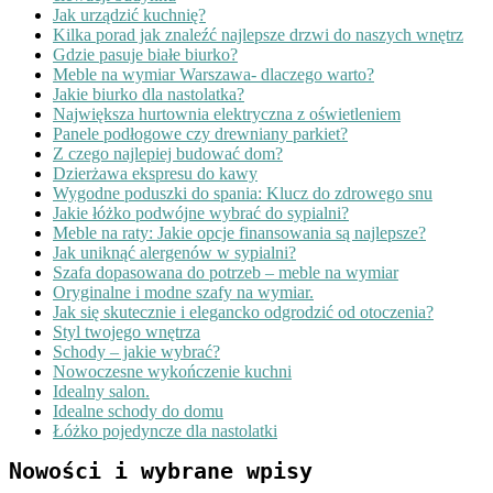
Jak urządzić kuchnię?
Kilka porad jak znaleźć najlepsze drzwi do naszych wnętrz
Gdzie pasuje białe biurko?
Meble na wymiar Warszawa- dlaczego warto?
Jakie biurko dla nastolatka?
Największa hurtownia elektryczna z oświetleniem
Panele podłogowe czy drewniany parkiet?
Z czego najlepiej budować dom?
Dzierżawa ekspresu do kawy
Wygodne poduszki do spania: Klucz do zdrowego snu
Jakie łóżko podwójne wybrać do sypialni?
Meble na raty: Jakie opcje finansowania są najlepsze?
Jak uniknąć alergenów w sypialni?
Szafa dopasowana do potrzeb – meble na wymiar
Oryginalne i modne szafy na wymiar.
Jak się skutecznie i elegancko odgrodzić od otoczenia?
Styl twojego wnętrza
Schody – jakie wybrać?
Nowoczesne wykończenie kuchni
Idealny salon.
Idealne schody do domu
Łóżko pojedyncze dla nastolatki
Nowości i wybrane wpisy