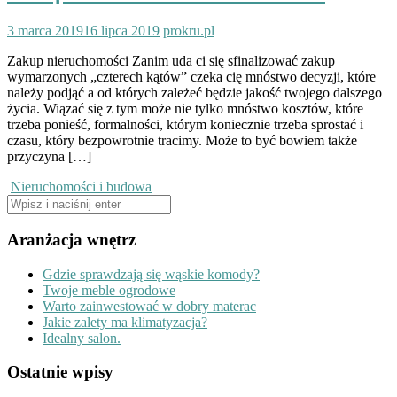
3 marca 2019
16 lipca 2019
prokru.pl
Zakup nieruchomości Zanim uda ci się sfinalizować zakup
wymarzonych „czterech kątów” czeka cię mnóstwo decyzji, które
należy podjąć a od których zależeć będzie jakość twojego dalszego
życia. Wiązać się z tym może nie tylko mnóstwo kosztów, które
trzeba ponieść, formalności, którym koniecznie trzeba sprostać i
czasu, który bezpowrotnie tracimy. Może to być bowiem także
przyczyna […]
Nieruchomości i budowa
Szukaj:
Aranżacja wnętrz
Gdzie sprawdzają się wąskie komody?
Twoje meble ogrodowe
Warto zainwestować w dobry materac
Jakie zalety ma klimatyzacja?
Idealny salon.
Ostatnie wpisy