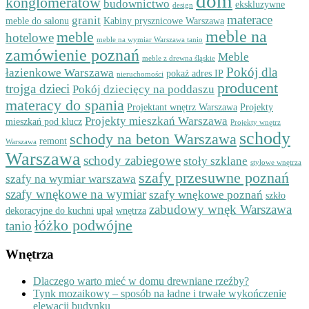
dom
konglomeratów
budownictwo
ekskluzywne
design
materace
granit
meble do salonu
Kabiny prysznicowe Warszawa
meble na
meble
hotelowe
meble na wymiar Warszawa tanio
zamówienie poznań
Meble
meble z drewna śląskie
Pokój dla
łazienkowe Warszawa
pokaż adres IP
nieruchomości
producent
trojga dzieci
Pokój dziecięcy na poddaszu
materacy do spania
Projektant wnętrz Warszawa
Projekty
Projekty mieszkań Warszawa
mieszkań pod klucz
Projekty wnętrz
schody
schody na beton Warszawa
remont
Warszawa
Warszawa
schody zabiegowe
stoły szklane
stylowe wnętrza
szafy przesuwne poznań
szafy na wymiar warszawa
szafy wnękowe na wymiar
szafy wnękowe poznań
szkło
zabudowy wnęk Warszawa
dekoracyjne do kuchni
upał
wnętrza
łóżko podwójne
tanio
Wnętrza
Dlaczego warto mieć w domu drewniane rzeźby?
Tynk mozaikowy – sposób na ładne i trwałe wykończenie
elewacji budynku