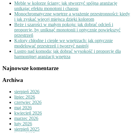
Meble w kolorze ściany: jak stworzyć spójną aranżację
unikając efektu monotoni i chaosu
Monochromatyczne wnętrze a wrażenie przestronności: kiedy
i jak zyskać więcej miejsca dzięki kolorom
Beże i szarości w małym pokoju: jak dobrać odcień i
proporcje, by uniknąć monotonii i optycznie powiększyć
przestrzeń
Kolory chłodne i ciepłe we wnętrzach: jak optycznie
modelować przestrzeń i tworzyć nastrój
Lustro nad komodą: jak dobrać wysokość i proporcje dla
harmonijnej aranżacji wnętrza
Najnowsze komentarze
Archiwa
sierpień 2026
lipiec 2026
czerwiec 2026
maj 2026
kwiecień 2026
marzec 2026
luty 2026
sierpień 2025