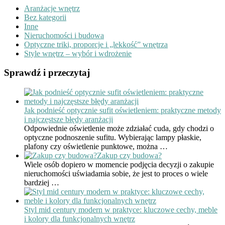
Aranżacje wnętrz
Bez kategorii
Inne
Nieruchomości i budowa
Optyczne triki, proporcje i „lekkość” wnętrza
Style wnętrz – wybór i wdrożenie
Sprawdź i przeczytaj
Jak podnieść optycznie sufit oświetleniem: praktyczne metody
i najczęstsze błędy aranżacji
Odpowiednie oświetlenie może zdziałać cuda, gdy chodzi o
optyczne podnoszenie sufitu. Wybierając lampy płaskie,
plafony czy oświetlenie punktowe, można …
Zakup czy budowa?
Wiele osób dopiero w momencie podjęcia decyzji o zakupie
nieruchomości uświadamia sobie, że jest to proces o wiele
bardziej …
Styl mid century modern w praktyce: kluczowe cechy, meble
i kolory dla funkcjonalnych wnętrz