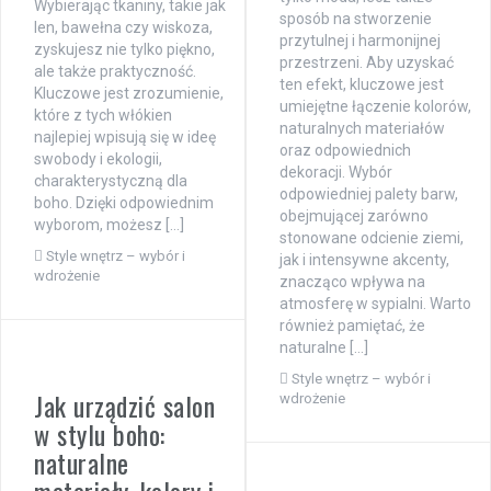
Wybierając tkaniny, takie jak
sposób na stworzenie
len, bawełna czy wiskoza,
przytulnej i harmonijnej
zyskujesz nie tylko piękno,
przestrzeni. Aby uzyskać
ale także praktyczność.
ten efekt, kluczowe jest
Kluczowe jest zrozumienie,
umiejętne łączenie kolorów,
które z tych włókien
naturalnych materiałów
najlepiej wpisują się w ideę
oraz odpowiednich
swobody i ekologii,
dekoracji. Wybór
charakterystyczną dla
odpowiedniej palety barw,
boho. Dzięki odpowiednim
obejmującej zarówno
wyborom, możesz […]
stonowane odcienie ziemi,
Style wnętrz – wybór i
jak i intensywne akcenty,
wdrożenie
znacząco wpływa na
atmosferę w sypialni. Warto
również pamiętać, że
naturalne […]
Style wnętrz – wybór i
Jak urządzić salon
wdrożenie
w stylu boho:
naturalne