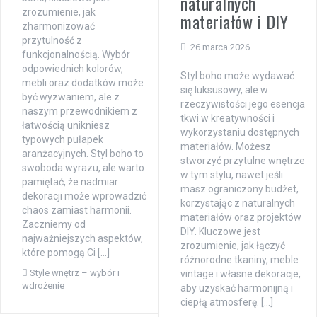
naturalnych
zrozumienie, jak
materiałów i DIY
zharmonizować
przytulność z
26 marca 2026
funkcjonalnością. Wybór
odpowiednich kolorów,
Styl boho może wydawać
mebli oraz dodatków może
się luksusowy, ale w
być wyzwaniem, ale z
rzeczywistości jego esencja
naszym przewodnikiem z
tkwi w kreatywności i
łatwością unikniesz
wykorzystaniu dostępnych
typowych pułapek
materiałów. Możesz
aranżacyjnych. Styl boho to
stworzyć przytulne wnętrze
swoboda wyrazu, ale warto
w tym stylu, nawet jeśli
pamiętać, że nadmiar
masz ograniczony budżet,
dekoracji może wprowadzić
korzystając z naturalnych
chaos zamiast harmonii.
materiałów oraz projektów
Zaczniemy od
DIY. Kluczowe jest
najważniejszych aspektów,
zrozumienie, jak łączyć
które pomogą Ci […]
różnorodne tkaniny, meble
Style wnętrz – wybór i
vintage i własne dekoracje,
wdrożenie
aby uzyskać harmonijną i
ciepłą atmosferę. […]