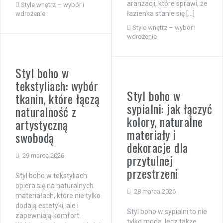
aranżacji, które sprawi, że
Style wnętrz – wybór i
łazienka stanie się […]
wdrożenie
Style wnętrz – wybór i
wdrożenie
Styl boho w
tekstyliach: wybór
Styl boho w
tkanin, które łączą
sypialni: jak łączyć
naturalność z
kolory, naturalne
artystyczną
materiały i
swobodą
dekoracje dla
przytulnej
29 marca 2026
przestrzeni
Styl boho w tekstyliach
opiera się na naturalnych
28 marca 2026
materiałach, które nie tylko
dodają estetyki, ale i
Styl boho w sypialni to nie
zapewniają komfort.
tylko moda, lecz także