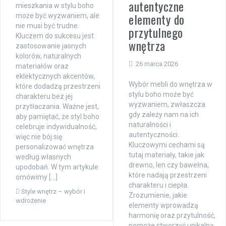
autentyczne
mieszkania w stylu boho
elementy do
może być wyzwaniem, ale
nie musi być trudne.
przytulnego
Kluczem do sukcesu jest
wnętrza
zastosowanie jasnych
kolorów, naturalnych
26 marca 2026
materiałów oraz
eklektycznych akcentów,
Wybór mebli do wnętrza w
które dodadzą przestrzeni
stylu boho może być
charakteru bez jej
wyzwaniem, zwłaszcza
przytłaczania. Ważne jest,
gdy zależy nam na ich
aby pamiętać, że styl boho
naturalności i
celebruje indywidualność,
autentyczności.
więc nie bój się
Kluczowymi cechami są
personalizować wnętrza
tutaj materiały, takie jak
według własnych
drewno, len czy bawełna,
upodobań. W tym artykule
które nadają przestrzeni
omówimy […]
charakteru i ciepła.
Style wnętrz – wybór i
Zrozumienie, jakie
wdrożenie
elementy wprowadzą
harmonię oraz przytulność,
pomoże stworzyć unikalną