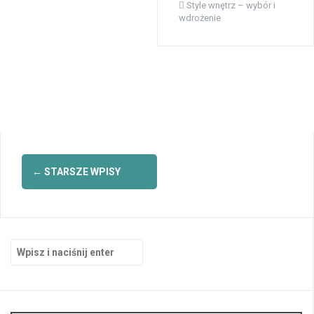
Style wnętrz – wybór i
wdrożenie
Nawigacja
←
STARSZE WPISY
po
wpisach
Szukaj: