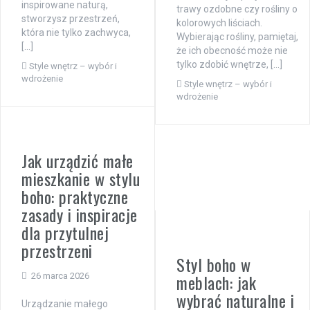
inspirowane naturą,
trawy ozdobne czy rośliny o
stworzysz przestrzeń,
kolorowych liściach.
która nie tylko zachwyca,
Wybierając rośliny, pamiętaj,
[…]
że ich obecność może nie
tylko zdobić wnętrze, […]
Style wnętrz – wybór i
wdrożenie
Style wnętrz – wybór i
wdrożenie
Jak urządzić małe
mieszkanie w stylu
boho: praktyczne
zasady i inspiracje
dla przytulnej
przestrzeni
Styl boho w
meblach: jak
26 marca 2026
wybrać naturalne i
Urządzanie małego