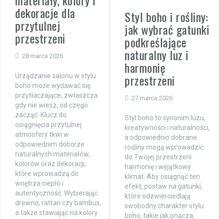
materiały, kolory i
dekoracje dla
Styl boho i rośliny:
przytulnej
jak wybrać gatunki
przestrzeni
podkreślające
naturalny luz i
28 marca 2026
harmonię
przestrzeni
Urządzanie salonu w stylu
boho może wydawać się
przytłaczające, zwłaszcza
27 marca 2026
gdy nie wiesz, od czego
zacząć. Klucz do
Styl boho to synonim luzu,
osiągnięcia przytulnej
kreatywności i naturalności,
atmosfery tkwi w
a odpowiednio dobrane
odpowiednim doborze
rośliny mogą wprowadzić
naturalnych materiałów,
do Twojej przestrzeni
kolorów oraz dekoracji,
harmonię i wyjątkowy
które wprowadzą do
klimat. Aby osiągnąć ten
wnętrza ciepło i
efekt, postaw na gatunki,
autentyczność. Wybierając
które odzwierciedlają
drewno, rattan czy bambus,
swobodny charakter stylu
a także stawiając na kolory
boho, takie jak pnącza,