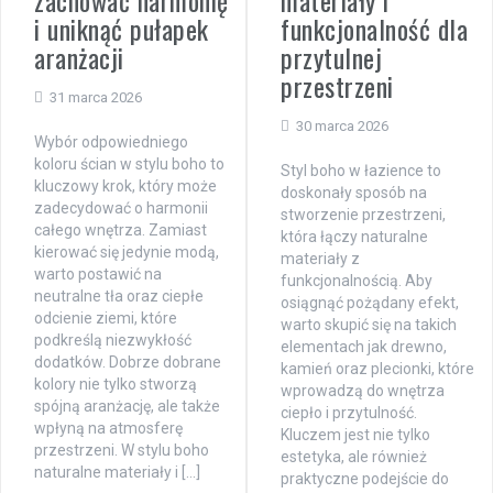
zachować harmonię
materiały i
i uniknąć pułapek
funkcjonalność dla
aranżacji
przytulnej
przestrzeni
31 marca 2026
30 marca 2026
Wybór odpowiedniego
koloru ścian w stylu boho to
Styl boho w łazience to
kluczowy krok, który może
doskonały sposób na
zadecydować o harmonii
stworzenie przestrzeni,
całego wnętrza. Zamiast
która łączy naturalne
kierować się jedynie modą,
materiały z
warto postawić na
funkcjonalnością. Aby
neutralne tła oraz ciepłe
osiągnąć pożądany efekt,
odcienie ziemi, które
warto skupić się na takich
podkreślą niezwykłość
elementach jak drewno,
dodatków. Dobrze dobrane
kamień oraz plecionki, które
kolory nie tylko stworzą
wprowadzą do wnętrza
spójną aranżację, ale także
ciepło i przytulność.
wpłyną na atmosferę
Kluczem jest nie tylko
przestrzeni. W stylu boho
estetyka, ale również
naturalne materiały i […]
praktyczne podejście do