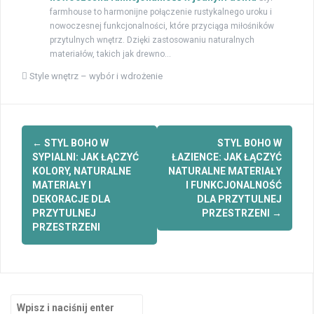
farmhouse to harmonijne połączenie rustykalnego uroku i
nowoczesnej funkcjonalności, które przyciąga miłośników
przytulnych wnętrz. Dzięki zastosowaniu naturalnych
materiałów, takich jak drewno...
Style wnętrz – wybór i wdrożenie
Zobacz
←
STYL BOHO W
STYL BOHO W
wpisy
SYPIALNI: JAK ŁĄCZYĆ
ŁAZIENCE: JAK ŁĄCZYĆ
KOLORY, NATURALNE
NATURALNE MATERIAŁY
MATERIAŁY I
I FUNKCJONALNOŚĆ
DEKORACJE DLA
DLA PRZYTULNEJ
PRZYTULNEJ
PRZESTRZENI
→
PRZESTRZENI
Szukaj: