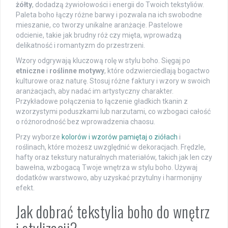
żółty
, dodadzą żywiołowości i energii do Twoich tekstyliów.
Paleta boho łączy różne barwy i pozwala na ich swobodne
mieszanie, co tworzy unikalne aranżacje. Pastelowe
odcienie, takie jak brudny róż czy mięta, wprowadzą
delikatność i romantyzm do przestrzeni.
Wzory odgrywają kluczową rolę w stylu boho. Sięgaj po
etniczne
i
roślinne motywy
, które odzwierciedlają bogactwo
kulturowe oraz naturę. Stosuj różne faktury i wzory w swoich
aranżacjach, aby nadać im artystyczny charakter.
Przykładowe połączenia to łączenie gładkich tkanin z
wzorzystymi poduszkami lub narzutami, co wzbogaci całość
o różnorodność bez wprowadzenia chaosu.
Przy wyborze
kolorów i wzorów pamiętaj o ziółach
i
roślinach, które możesz uwzględnić w dekoracjach. Frędzle,
hafty oraz tekstury naturalnych materiałów, takich jak len czy
bawełna, wzbogacą Twoje wnętrza w stylu boho. Używaj
dodatków warstwowo, aby uzyskać przytulny i harmonijny
efekt.
Jak dobrać tekstylia boho do wnętrz