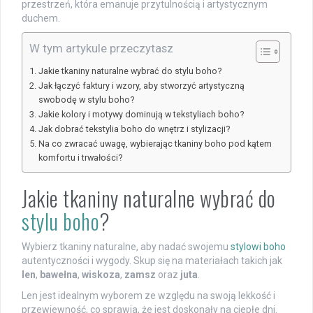
przestrzeń, która emanuje przytulnością i artystycznym
duchem.
W tym artykule przeczytasz
Jakie tkaniny naturalne wybrać do stylu boho?
Jak łączyć faktury i wzory, aby stworzyć artystyczną
swobodę w stylu boho?
Jakie kolory i motywy dominują w tekstyliach boho?
Jak dobrać tekstylia boho do wnętrz i stylizacji?
Na co zwracać uwagę, wybierając tkaniny boho pod kątem
komfortu i trwałości?
Jakie tkaniny naturalne wybrać do
stylu boho
?
Wybierz tkaniny naturalne, aby nadać swojemu
stylowi boho
autentyczności i wygody. Skup się na materiałach takich jak
len
,
bawełna
,
wiskoza
,
zamsz
oraz
juta
.
Len jest idealnym wyborem ze względu na swoją lekkość i
przewiewność, co sprawia, że jest doskonały na ciepłe dni.