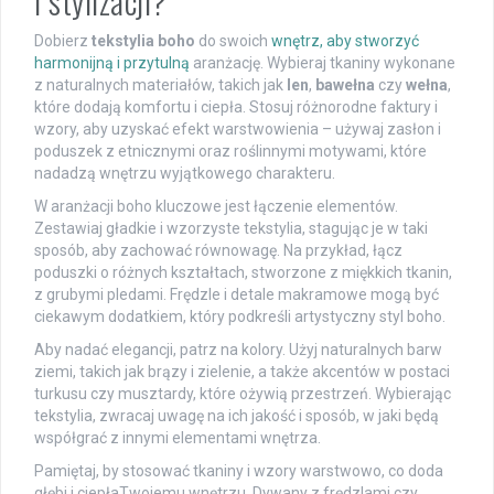
i stylizacji?
Dobierz
tekstylia boho
do swoich
wnętrz, aby stworzyć
harmonijną i przytulną
aranżację. Wybieraj tkaniny wykonane
z naturalnych materiałów, takich jak
len
,
bawełna
czy
wełna
,
które dodają komfortu i ciepła. Stosuj różnorodne faktury i
wzory, aby uzyskać efekt warstwowienia – używaj zasłon i
poduszek z etnicznymi oraz roślinnymi motywami, które
nadadzą wnętrzu wyjątkowego charakteru.
W aranżacji boho kluczowe jest łączenie elementów.
Zestawiaj gładkie i wzorzyste tekstylia, stagując je w taki
sposób, aby zachować równowagę. Na przykład, łącz
poduszki o różnych kształtach, stworzone z miękkich tkanin,
z grubymi pledami. Frędzle i detale makramowe mogą być
ciekawym dodatkiem, który podkreśli artystyczny styl boho.
Aby nadać elegancji, patrz na kolory. Użyj naturalnych barw
ziemi, takich jak brązy i zielenie, a także akcentów w postaci
turkusu czy musztardy, które ożywią przestrzeń. Wybierając
tekstylia, zwracaj uwagę na ich jakość i sposób, w jaki będą
współgrać z innymi elementami wnętrza.
Pamiętaj, by stosować tkaniny i wzory warstwowo, co doda
głębi i ciepłaTwojemu wnętrzu. Dywany z frędzlami czy