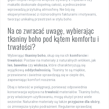
makatki doskonale dopełnią całość, a jednocześnie
wprowadzą przytulną atmosferę. Nie bój się
eksperymentować z różnorodnymi fakturami i motywami,
tworząc unikalną przestrzeń w stylu boho.
Na co zwracać uwagę, wybierając
tkaniny boho pod kątem komfortu i
trwałości?
Wybierając
tkaniny boho
, skup się na ich
komforcie
i
trwałości
. Postaw na materiały z naturalnych włókien, jak
len
,
bawełna
czy
wiskoza
, które charakteryzują się
wyjątkową
oddychalnością
. Tkaniny te są miękkie,
przewiewne i świetnie sprawdzają się w ciepłe dni,
zapewniając komfort noszenia.
Dbaj o łatwość w pielęgnacji, ponieważ odpowiednia
konserwacja wpływa na
trwałość
materiałów. Tkaniny boho,
przy właściwym użytkowaniu, mogą służyć przez wiele
sezonów. Naturalne materiały są także
przyjazne dla skóry
,
co zmniejsza ryzyko podrażnień. Regularnie sprawdzaj