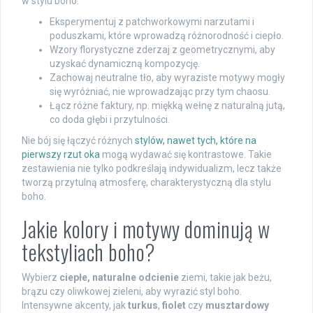
w stylu boho:
Eksperymentuj z patchworkowymi narzutami i
poduszkami, które wprowadzą różnorodność i ciepło.
Wzory florystyczne zderzaj z geometrycznymi, aby
uzyskać dynamiczną kompozycję.
Zachowaj neutralne tło, aby wyraziste motywy mogły
się wyróżniać, nie wprowadzając przy tym chaosu.
Łącz różne faktury, np. miękką wełnę z naturalną jutą,
co doda głębi i przytulności.
Nie bój się łączyć różnych
stylów, nawet tych, które na
pierwszy rzut oka
mogą wydawać się kontrastowe. Takie
zestawienia nie tylko podkreślają indywidualizm, lecz także
tworzą przytulną atmosferę, charakterystyczną dla stylu
boho.
Jakie kolory i motywy dominują w
tekstyliach boho?
Wybierz
ciepłe, naturalne odcienie
ziemi, takie jak beżu,
brązu czy oliwkowej zieleni, aby wyrazić styl boho.
Intensywne akcenty, jak
turkus
,
fiolet
czy
musztardowy