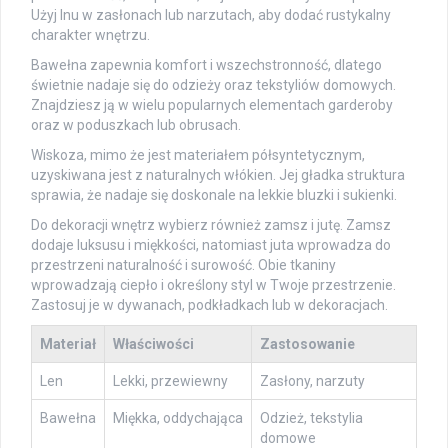
Użyj lnu w zasłonach lub narzutach, aby dodać rustykalny
charakter wnętrzu.
Bawełna zapewnia komfort i wszechstronność, dlatego
świetnie nadaje się do odzieży oraz tekstyliów domowych.
Znajdziesz ją w wielu popularnych elementach garderoby
oraz w poduszkach lub obrusach.
Wiskoza, mimo że jest materiałem półsyntetycznym,
uzyskiwana jest z naturalnych włókien. Jej gładka struktura
sprawia, że nadaje się doskonale na lekkie bluzki i sukienki.
Do dekoracji wnętrz wybierz również zamsz i jutę. Zamsz
dodaje luksusu i miękkości, natomiast juta wprowadza do
przestrzeni naturalność i surowość. Obie tkaniny
wprowadzają ciepło i określony styl w Twoje przestrzenie.
Zastosuj je w dywanach, podkładkach lub w dekoracjach.
Materiał
Właściwości
Zastosowanie
Len
Lekki, przewiewny
Zasłony, narzuty
Bawełna
Miękka, oddychająca
Odzież, tekstylia
domowe