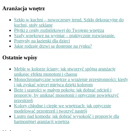
Aranżacja wnętrz
Szkło w kuchni – nowoczesny trend. Szkło dekoracyjne do
kuchni, stoły szklane
Płytki z cegły rozbiórkowej do Twojego wnętrza
Szafy wnękowe na wymiar – praktycznie rozwiązanie.
Pomysły na łazienki dla dzieci
Jakie rodzaje drzwi są dostępne na rynku?
Ostatnie wpisy
Meble w kolorze ściany: jak stworzyć spójną aranżację
unikając efektu monotoni i chaosu
Monochromatyczne wnętrze a wrażenie przestronności: kiedy
i jak zyskać więcej miejsca dzięki kolorom
Beże i szarości w małym pokoju: jak dobrać odcień i
proporcje, by uniknąć monotonii i optycznie powiększyć
przestrzeń
Kolory chłodne i ciepłe we wnętrzach: jak optycznie
modelować przestrzeń i tworzyć nastrój
Lustro nad komodą: jak dobrać wysokość i proporcje dla
harmonijnej aranżacji wnętrza