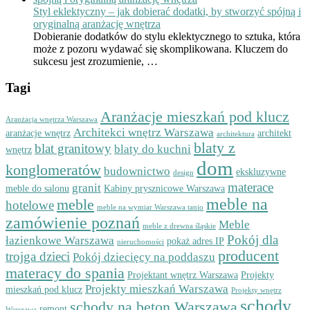
Styl eklektyczny – jak dobierać dodatki, by stworzyć spójną i
oryginalną aranżację wnętrza
Dobieranie dodatków do stylu eklektycznego to sztuka, która
może z pozoru wydawać się skomplikowana. Kluczem do
sukcesu jest zrozumienie, …
Tagi
Aranżacje mieszkań pod klucz
Aranżacja wnętrza Warszawa
Architekci wnętrz Warszawa
aranżacje wnętrz
architekt
architektura
blaty z
blat granitowy
blaty do kuchni
wnętrz
dom
konglomeratów
budownictwo
ekskluzywne
design
materace
granit
meble do salonu
Kabiny prysznicowe Warszawa
meble na
meble
hotelowe
meble na wymiar Warszawa tanio
zamówienie poznań
Meble
meble z drewna śląskie
Pokój dla
łazienkowe Warszawa
pokaż adres IP
nieruchomości
producent
trojga dzieci
Pokój dziecięcy na poddaszu
materacy do spania
Projektant wnętrz Warszawa
Projekty
Projekty mieszkań Warszawa
mieszkań pod klucz
Projekty wnętrz
schody
schody na beton Warszawa
remont
Warszawa