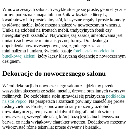
W nowoczesnych salonach zwykle stosuje się proste, geometryczne
formy: podłużna kanapa lub narożnik w kształcie litery L,
kwadratowy lub prostokątny stół, klasyczne regały i proste komody
to główne meble, które można znaleźć w nowoczesnym wnętrzu.
Unika się zdobień na frontach mebli, tradycyjnych foteli czy
nieregularnych kształtów. Najważniejszą zasadą umeblowania jest
umiar i zachowanie minimalistycznej formy. Do idealnego
dopełnienia nowoczesnego wnętrza, zgodnego z zasadą
minimalizmu i umiaru, świetnie pasuje
fotel uszak w odcieniu
butelkowej zieleni
, który łączy klasyczną elegancję z nowoczesnym
designem.
Dekoracje do nowoczesnego salonu
Wśród dekoracji do nowoczesnego salonu znajdziemy przede
wszystkim akcesoria ze szkła, metalu, drewna oraz innych tworzyw
roślinnych. Do ozdobienia stołu sprawdzi się praktyczna
podkładka
na stół Pepco
. Na parapetach i szafkach powinny znaleźć się proste
rośliny zielone. Proste, stonowane ściany możemy ozdobić
drewnianym zegarem, czarno-białymi fotografiami lub sztuką
nowoczesną, szczególnie taką, której bazą jest jedna intensywna
barwa, co nada wyjątkowy charakter wnętrzu. Dodatkowo możemy
wykorzystać różne tekstylia: proste dywany i bieżniki,