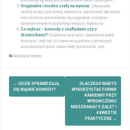
ktoś kieruje się własnymi pragnieniami, także i ambicjami,...
Oryginalne i modne szafy na wymiar.
Odpowiedni
wystrój wnętrz, jest istotny, zwłaszcza, gdy chcemy aby nasza
nieruchomość prezentowała się oryginalnie, a wnętrze
sprawiało wrażenie przytulnego miejsca. Wpływa na...
Co wybrać – komody z szufladami czy z
drzwiczkami?
Urządzasz swój salon, sypialnię lub pokój
dziecięcy? Jeśli tak, to z pewnością jednym z pierwszych
poszukiwanych przez ciebie mebli jest komoda. Jest...
Aranżacje wnętrz
Zobacz
←
GDZIE SPRAWDZAJĄ
DLACZEGO WARTO
wpisy
SIĘ WĄSKIE KOMODY?
WYKORZYSTAĆ FORNIR
KAMIENNY PRZY
WYKOŃCZENIU
MIESZKANIA? 5 ZALET I
4 KWESTIE
PRAKTYCZNE
→