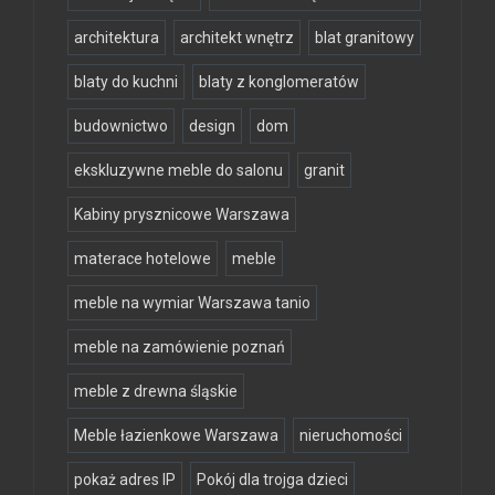
architektura
architekt wnętrz
blat granitowy
blaty do kuchni
blaty z konglomeratów
budownictwo
design
dom
ekskluzywne meble do salonu
granit
Kabiny prysznicowe Warszawa
materace hotelowe
meble
meble na wymiar Warszawa tanio
meble na zamówienie poznań
meble z drewna śląskie
Meble łazienkowe Warszawa
nieruchomości
pokaż adres IP
Pokój dla trojga dzieci