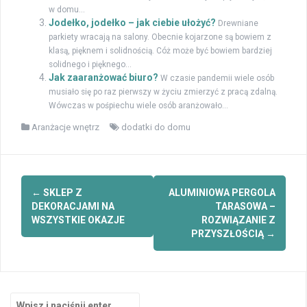
w domu...
Jodełko, jodełko – jak ciebie ułożyć?
Drewniane
parkiety wracają na salony. Obecnie kojarzone są bowiem z
klasą, pięknem i solidnością. Cóż może być bowiem bardziej
solidnego i pięknego...
Jak zaaranżować biuro?
W czasie pandemii wiele osób
musiało się po raz pierwszy w życiu zmierzyć z pracą zdalną.
Wówczas w pośpiechu wiele osób aranżowało...
Aranżacje wnętrz
dodatki do domu
Zobacz
←
SKLEP Z
ALUMINIOWA PERGOLA
wpisy
DEKORACJAMI NA
TARASOWA –
WSZYSTKIE OKAZJE
ROZWIĄZANIE Z
PRZYSZŁOŚCIĄ
→
Szukaj: