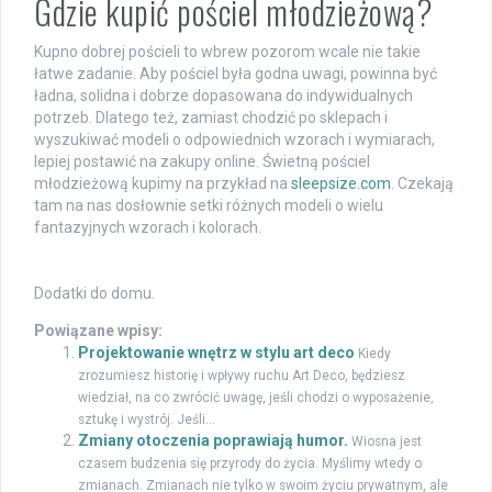
Gdzie kupić pościel młodzieżową?
Kupno dobrej pościeli to wbrew pozorom wcale nie takie
łatwe zadanie. Aby pościel była godna uwagi, powinna być
ładna, solidna i dobrze dopasowana do indywidualnych
potrzeb. Dlatego też, zamiast chodzić po sklepach i
wyszukiwać modeli o odpowiednich wzorach i wymiarach,
lepiej postawić na zakupy online. Świetną pościel
młodzieżową kupimy na przykład na
sleepsize.com
. Czekają
tam na nas dosłownie setki różnych modeli o wielu
fantazyjnych wzorach i kolorach.
Dodatki do domu.
Powiązane wpisy:
Projektowanie wnętrz w stylu art deco
Kiedy
zrozumiesz historię i wpływy ruchu Art Deco, będziesz
wiedział, na co zwrócić uwagę, jeśli chodzi o wyposażenie,
sztukę i wystrój. Jeśli...
Zmiany otoczenia poprawiają humor.
Wiosna jest
czasem budzenia się przyrody do życia. Myślimy wtedy o
zmianach. Zmianach nie tylko w swoim życiu prywatnym, ale