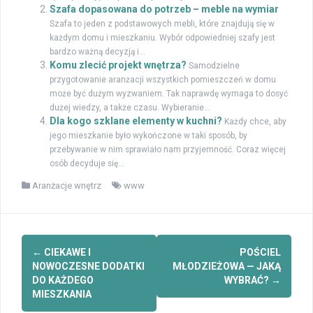
Szafa dopasowana do potrzeb – meble na wymiar
Szafa to jeden z podstawowych mebli, które znajdują się w
każdym domu i mieszkaniu. Wybór odpowiedniej szafy jest
bardzo ważną decyzją i...
Komu zlecić projekt wnętrza?
Samodzielne
przygotowanie aranżacji wszystkich pomieszczeń w domu
może być dużym wyzwaniem. Tak naprawdę wymaga to dosyć
dużej wiedzy, a także czasu. Wybieranie...
Dla kogo szklane elementy w kuchni?
Każdy chce, aby
jego mieszkanie było wykończone w taki sposób, by
przebywanie w nim sprawiało nam przyjemność. Coraz więcej
osób decyduje się...
Aranżacje wnętrz
www
Zobacz
←
CIEKAWE I
POŚCIEL
wpisy
NOWOCZESNE DODATKI
MŁODZIEŻOWA — JAKĄ
DO KAŻDEGO
WYBRAĆ?
→
MIESZKANIA