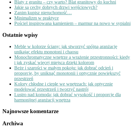
Blaty z granitu – czy warto? Blat granitowy do kuchni
Jakie są cechy dobrych drzwi wejściowych?
Zanim kupisz nieruchomość…
Minimalizm w praktyce
Pościel inspirowana kamieniem – marmur na nowo w sypialni
Ostatnie wpisy
Meble w kolorze ściany: jak stworzyć spójną aranżację
unikając efektu monotoni i chaosu
Monochromatyczne wnętrze a wrażenie przestronności: kiedy
i jak zyskać więcej miejsca dzięki kolorom
Beże i szarości w małym pokoju: jak dobrać odcień i
proporcje, by uniknąć monotonii i optycznie powiększyć
przestrzeń
Kolory chłodne i ciepłe we wnętrzach: jak optycznie
modelować przestrzeń i tworzyć nastrój
Lustro nad komodą: jak dobrać wysokość i proporcje dla
harmonijnej aranżacji wnętrza
Najnowsze komentarze
Archiwa