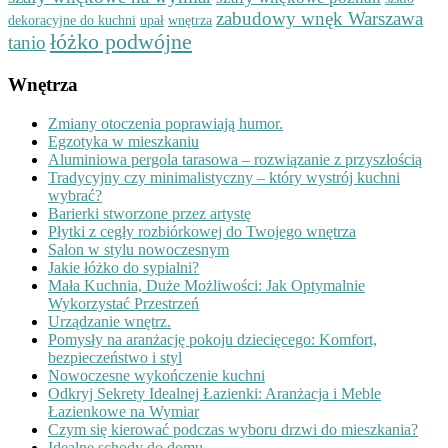
zabudowy wnęk Warszawa
dekoracyjne do kuchni
upał
wnętrza
łóżko podwójne
tanio
Wnętrza
Zmiany otoczenia poprawiają humor.
Egzotyka w mieszkaniu
Aluminiowa pergola tarasowa – rozwiązanie z przyszłością
Tradycyjny czy minimalistyczny – który wystrój kuchni
wybrać?
Barierki stworzone przez artystę
Płytki z cegły rozbiórkowej do Twojego wnętrza
Salon w stylu nowoczesnym
Jakie łóżko do sypialni?
Mała Kuchnia, Duże Możliwości: Jak Optymalnie
Wykorzystać Przestrzeń
Urządzanie wnętrz.
Pomysły na aranżację pokoju dziecięcego: Komfort,
bezpieczeństwo i styl
Nowoczesne wykończenie kuchni
Odkryj Sekrety Idealnej Łazienki: Aranżacja i Meble
Łazienkowe na Wymiar
Czym się kierować podczas wyboru drzwi do mieszkania?
Idealne schody do domu