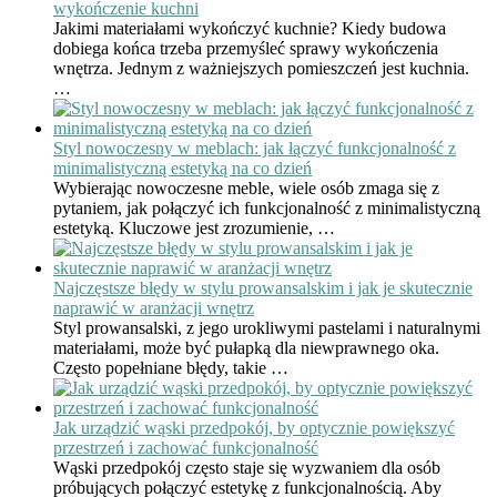
wykończenie kuchni
Jakimi materiałami wykończyć kuchnie? Kiedy budowa
dobiega końca trzeba przemyśleć sprawy wykończenia
wnętrza. Jednym z ważniejszych pomieszczeń jest kuchnia.
…
Styl nowoczesny w meblach: jak łączyć funkcjonalność z
minimalistyczną estetyką na co dzień
Wybierając nowoczesne meble, wiele osób zmaga się z
pytaniem, jak połączyć ich funkcjonalność z minimalistyczną
estetyką. Kluczowe jest zrozumienie, …
Najczęstsze błędy w stylu prowansalskim i jak je skutecznie
naprawić w aranżacji wnętrz
Styl prowansalski, z jego urokliwymi pastelami i naturalnymi
materiałami, może być pułapką dla niewprawnego oka.
Często popełniane błędy, takie …
Jak urządzić wąski przedpokój, by optycznie powiększyć
przestrzeń i zachować funkcjonalność
Wąski przedpokój często staje się wyzwaniem dla osób
próbujących połączyć estetykę z funkcjonalnością. Aby