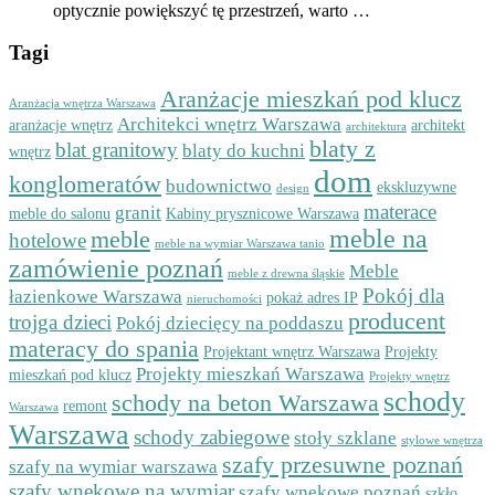
optycznie powiększyć tę przestrzeń, warto …
Tagi
Aranżacje mieszkań pod klucz
Aranżacja wnętrza Warszawa
Architekci wnętrz Warszawa
aranżacje wnętrz
architekt
architektura
blaty z
blat granitowy
blaty do kuchni
wnętrz
dom
konglomeratów
budownictwo
ekskluzywne
design
materace
granit
meble do salonu
Kabiny prysznicowe Warszawa
meble na
meble
hotelowe
meble na wymiar Warszawa tanio
zamówienie poznań
Meble
meble z drewna śląskie
Pokój dla
łazienkowe Warszawa
pokaż adres IP
nieruchomości
producent
trojga dzieci
Pokój dziecięcy na poddaszu
materacy do spania
Projektant wnętrz Warszawa
Projekty
Projekty mieszkań Warszawa
mieszkań pod klucz
Projekty wnętrz
schody
schody na beton Warszawa
remont
Warszawa
Warszawa
schody zabiegowe
stoły szklane
stylowe wnętrza
szafy przesuwne poznań
szafy na wymiar warszawa
szafy wnękowe na wymiar
szafy wnękowe poznań
szkło