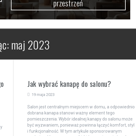
przestrzeń
ąc:
maj 2023
go
Jak wybrać kanapę do salonu?
19 maja 2023
Salon jest centralnym miejscem w domu, a odpowiednio
dobrana kanapa stanowi ważny element tego
pomieszczenia. Wybór idealnej kanapy do salonu może
być wyzwaniem, ponieważ powinna łączyć komfort, styl
ny
i funkcjonalność. W tym artykule sponsorowanym