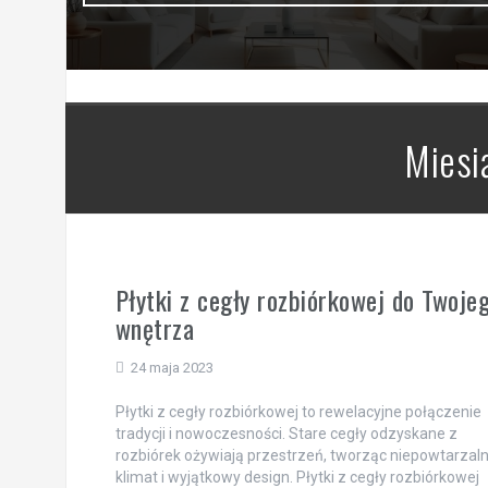
Miesi
Płytki z cegły rozbiórkowej do Twoje
wnętrza
24 maja 2023
Płytki z cegły rozbiórkowej to rewelacyjne połączenie
tradycji i nowoczesności. Stare cegły odzyskane z
rozbiórek ożywiają przestrzeń, tworząc niepowtarzal
klimat i wyjątkowy design. Płytki z cegły rozbiórkowej