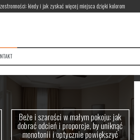
stronności: kiedy i jak zyskać więcej miejsca dzięki kolorom
ć odcień i proporcje, by uniknąć monotonii i optycznie powiększyć pr
k optycznie modelować przestrzeń i tworzyć nastrój
 proporcje dla harmonijnej aranżacji wnętrza
k barwa światła wpływa na optyczne powiększenie pomieszczeń i atmo
ONTAKT
jną aranżację unikając efektu monotoni i chaosu
Beże i szarości w małym pokoju: jak
dobrać odcień i proporcje, by uniknąć
monotonii i optycznie powiększyć