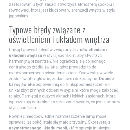
zastosowaniu tych zasad, stworzysz atmosferę spokoju i
równowagi, która jest kluczowa w aranżacji wnętrz w stylu
japońskim.
Typowe błędy związane z
oświetleniem i układem wnętrza
Unikaj typowych błędów związanych z
oświetleniem
i
układem wnętrza
w stylu japońskim, aby stworzyć
harmonijną przestrzeń. Nie ograniczaj się do jednego
centralnego źródła światła, gdyż prowadzi to do
nierównomiernego oświetlenia i cieni. Zainwestuj w wiele
źródeł światła: główne, zadaniowe i dekoracyjne.
Dobierz
barwę światła
odpowiednią do funkcji pomieszczenia –
unikaj zbyt zimnych odcieni w sypialni, które mogą zakłócać
relaks. Pamiętaj o dużych oknach i lekkich zasłonach, które
wpuszczają naturalne, rozproszone światło, co jest istotne w
stylu japońskim.
Również nieodpowiednie rozmieszczenie lamp może
sprawiać, że pokój staje się mało przytulny. Skorzystaj z
asymetrycznego układu mebli
, który sprzyja intuicyjnej