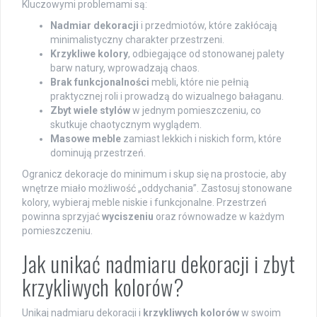
Kluczowymi problemami są:
Nadmiar dekoracji
i przedmiotów, które zakłócają
minimalistyczny charakter przestrzeni.
Krzykliwe kolory
, odbiegające od stonowanej palety
barw natury, wprowadzają chaos.
Brak funkcjonalności
mebli, które nie pełnią
praktycznej roli i prowadzą do wizualnego bałaganu.
Zbyt wiele stylów
w jednym pomieszczeniu, co
skutkuje chaotycznym wyglądem.
Masowe meble
zamiast lekkich i niskich form, które
dominują przestrzeń.
Ogranicz dekoracje do minimum i skup się na prostocie, aby
wnętrze miało możliwość „oddychania”. Zastosuj stonowane
kolory, wybieraj meble niskie i funkcjonalne. Przestrzeń
powinna sprzyjać
wyciszeniu
oraz równowadze w każdym
pomieszczeniu.
Jak unikać nadmiaru dekoracji i zbyt
krzykliwych kolorów?
Unikaj nadmiaru dekoracji i
krzykliwych kolorów
w swoim