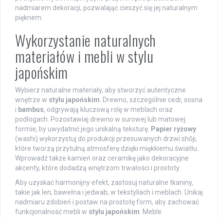
nadmiarem dekoracji, pozwalając cieszyć się jej naturalnym
pięknem.
Wykorzystanie naturalnych
materiałów i mebli w stylu
japońskim
Wybierz naturalne materiały, aby stworzyć autentyczne
wnętrze w
stylu japońskim
. Drewno, szczególnie cedr, sosna
i
bambus
, odgrywają kluczową rolę w meblach oraz
podłogach. Pozostawiaj drewno w surowej lub matowej
formie, by uwydatnić jego unikalną teksturę.
Papier ryżowy
(washi) wykorzystuj do produkcji przesuwanych drzwi shōji,
które tworzą przytulną atmosferę dzięki miękkiemu światłu.
Wprowadź także kamień oraz ceramikę jako dekoracyjne
akcenty, które dodadzą wnętrzom trwałości i prostoty.
Aby uzyskać harmonijny efekt, zastosuj naturalne tkaniny,
takie jak len, bawełna i jedwab, w tekstyliach i meblach. Unikaj
nadmiaru zdobień i postaw na prostotę form, aby zachować
funkcjonalność mebli w
stylu japońskim
. Meble