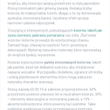
wnętrzu, aby stworzyć spójną przestrzeń w stylu japońskim.
Stosuj minimalizm jako główną zasadę. Redukuj liczbę
kolorów do maksymalnie trzech, dbając o to, by dominowała
spokojna, stonowana barwa. Uzyskany efekt sprzyja
harmonii i ułatwia odpoczynek.
Zrezygnuj z intensywnych, pobudzających
kolorów, takich jak
żywa czerwień, jaskrawy pomarańcz
czy żółty. Zbyt wiele
wzorów i kolorów prowadzi do estetycznego chaosu.
Zamiast tego, stawiaj na czystość form i prostotę w
dekoracjach. Wybieraj naturalne materiały, które wprowadzą
do wnętrza spokój i wyciszenie.
Rozważ wykorzystanie
palety stonowanych kolorów
, takich
jak pastele, beże lub delikatne szarości, aby zredukować
napięcie wizualne. W przypadku dodatków, ogranicz ich liczbę
i unikaj plastikowych elementów, które mogą zaburzać
naturalny charakter aranżacji.
Stosuj zasadę 60:30:10 w zakresie proporcji kolorów: 60%
przestrzeni powinno stanowić tło w neutralnym kolorze, 30%
– elementy dekoracyjne w stonowanej palecie, a 10% –
akcenty kolorystyczne, które powinny być subtelne. Takie
podejście wyeliminuje ryzyko przysłonięcia przestrzeni