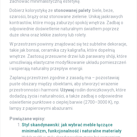
zachować minimalistyczną estetykę.
Dobierz kolorystykę ze
stonowanej palety
: biele, beże,
szarości, brązy oraz stonowane zielenie. Unikaj jaskrawych
kontrastów, które mogą zaburzyć spokój wnętrza. Zadbaj o
odpowiednie doświetlenie naturalnym światłem poprzez
duże okna oraz lekkie zasłony lub rolety.
W przestrzeni powinny znajdować się też subtelne dekoracje,
takie jak bonsai, ceramika czy kaligrafia, które dopełnią
wnętrze. Zastosuj przesuwne drzwi lub parawany shōji, które
umożliwiają elastyczne modyfikowanie układu pomieszczeń
i wspierają naturalny przepływ energii.
Zaplanuj przestrzeń zgodnie z zasadą ma – pozostawiaj
puste obszary między obiektami, aby stworzyć wrażenie
przestronności i harmonii.
Używaj
roślin doniczkowych, które
dodadzą życia i naturalności, a także zadbaj o odpowiednie
oświetlenie punktowe o ciepłej barwie (2700–3000 K), np.
lampy z papierowymi abażurami.
Powiązane wpisy:
Styl skandynawski: jak wybrać meble łączące
minimalizm, funkcjonalność i naturalne materiały