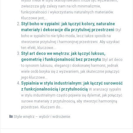
Wybór mebli w stylu skandynawskim może być wyzwaniem,
zwłaszcza gdy zależy nam na ich minimalizmie,
funkcjonalności i wykorzystaniu naturalnych materiałów.
Kluczowe jest,...
Styl boho w sypialni: jak łączyć kolory, naturalne
materiały i dekoracje dla przytulnej przestrzeni
Styl
boho w sypialni to nie tylko moda, lecz także sposób na
stworzenie przytulnej i harmonijnej przestrzeni. Aby uzyskać
ten efekt, kluczowe...
Styl art deco we wnętrzu: jak łączyć luksus,
geometrię i funkcjonalność bez przesytu
Styl art deco
to synonim luksusu, elegancji i doskonałej harmonii, jednak
wiele osób boryka się z wyzwaniem, jak skutecznie połączyć
jego kluczowe...
Sypialnia w stylu industrialnym: jak łączyć surowość
z funkcjonalnością i przytulnością
W aranżacji sypialni
w stylu industrialnym często pojawia się dylemat, jak połączyć
surowe materiały z przytulnością, aby stworzyć harmonijną
przestrzeń. Kluczem do...
Style wnętrz – wybór i wdrożenie