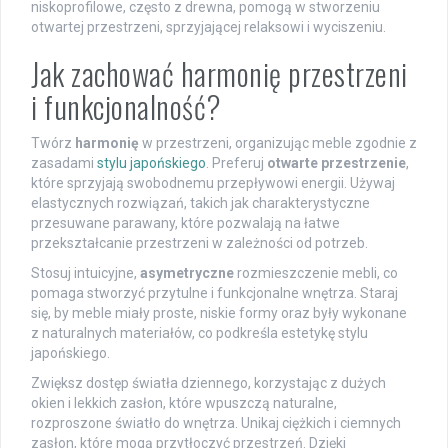
niskoprofilowe, często z drewna, pomogą w stworzeniu
otwartej przestrzeni, sprzyjającej relaksowi i wyciszeniu.
Jak zachować harmonię przestrzeni
i funkcjonalność?
Twórz
harmonię
w przestrzeni, organizując meble zgodnie z
zasadami
stylu japońskiego
. Preferuj
otwarte przestrzenie
,
które sprzyjają swobodnemu przepływowi energii. Używaj
elastycznych rozwiązań, takich jak charakterystyczne
przesuwane parawany, które pozwalają na łatwe
przekształcanie przestrzeni w zależności od potrzeb.
Stosuj intuicyjne,
asymetryczne
rozmieszczenie mebli, co
pomaga stworzyć przytulne i funkcjonalne wnętrza. Staraj
się, by meble miały proste, niskie formy oraz były wykonane
z naturalnych materiałów, co podkreśla estetykę stylu
japońskiego.
Zwiększ dostęp światła dziennego, korzystając z dużych
okien i lekkich zasłon, które wpuszczą naturalne,
rozproszone światło do wnętrza. Unikaj ciężkich i ciemnych
zasłon, które mogą przytłoczyć przestrzeń. Dzięki