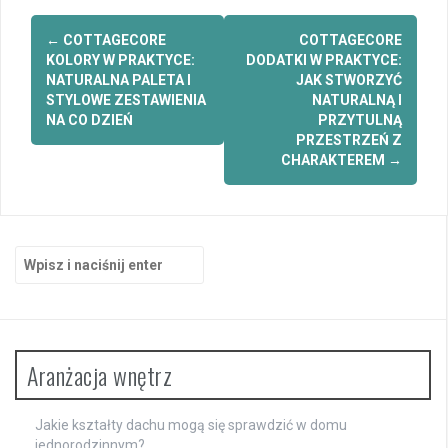
Zobacz
←
COTTAGECORE
COTTAGECORE
wpisy
KOLORY W PRAKTYCE:
DODATKI W PRAKTYCE:
NATURALNA PALETA I
JAK STWORZYĆ
STYLOWE ZESTAWIENIA
NATURALNĄ I
NA CO DZIEŃ
PRZYTULNĄ
PRZESTRZEŃ Z
CHARAKTEREM
→
Szukaj:
Aranżacja wnętrz
Jakie kształty dachu mogą się sprawdzić w domu
jednorodzinnym?