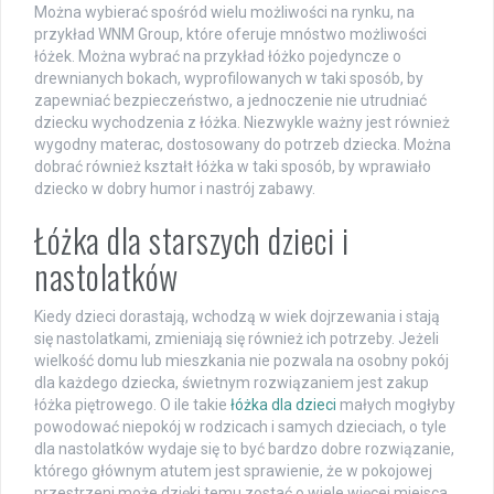
Można wybierać spośród wielu możliwości na rynku, na
przykład WNM Group, które oferuje mnóstwo możliwości
łóżek. Można wybrać na przykład łóżko pojedyncze o
drewnianych bokach, wyprofilowanych w taki sposób, by
zapewniać bezpieczeństwo, a jednoczenie nie utrudniać
dziecku wychodzenia z łóżka. Niezwykle ważny jest również
wygodny materac, dostosowany do potrzeb dziecka. Można
dobrać również kształt łóżka w taki sposób, by wprawiało
dziecko w dobry humor i nastrój zabawy.
Łóżka dla starszych dzieci i
nastolatków
Kiedy dzieci dorastają, wchodzą w wiek dojrzewania i stają
się nastolatkami, zmieniają się również ich potrzeby. Jeżeli
wielkość domu lub mieszkania nie pozwala na osobny pokój
dla każdego dziecka, świetnym rozwiązaniem jest zakup
łóżka piętrowego. O ile takie
łóżka dla dzieci
małych mogłyby
powodować niepokój w rodzicach i samych dzieciach, o tyle
dla nastolatków wydaje się to być bardzo dobre rozwiązanie,
którego głównym atutem jest sprawienie, że w pokojowej
przestrzeni może dzięki temu zostać o wiele więcej miejsca.