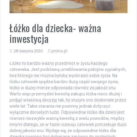
Łóżko dla dziecka- ważna
inwestycja
28 sierpnia 2020
prokru.pl
Łóżko to bardzo ważny przedmiot w życiu każdego
człowieka. Jest podstawą umeblowania pokojów sypialnych,
bez którego nie można byłoby wyobrazić sobie życia. Na
łóżku człowiek spędza bardzo dużą część swojego życia,
łóżko w dużej mierze odpowiada również za jakość snu.
Warto więc przemyśleć kwestię zakupu łóżka nieco dłużej i
podjąć właściwą decyzję tak, by służyło ono doskonale przez
wiele lat. Takie starania nie powinny jednak dotyczyć
wyłącznie dorosłych ludzi. Odpowiednie łóżko dla dzieci jest
również niezwykle ważną kwestią z wielu powodów, między
innymi dlatego, że w fazie rozwoju człowiek potrzebuje dużo
dobrej jakości snu. Wydaje się, że odpowiednie łóżko dla
dziecka powinno być dobierane zarówno do osobistych