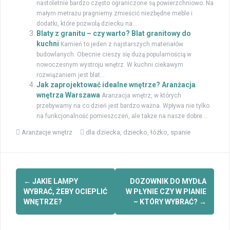
nastoletnie bardzo często ograniczone są powierzchniowo. Na
małym metrażu pragniemy zmieścić niezbędne meble i
dodatki, które pozwolą dziecku na...
Blaty z granitu – czy warto? Blat granitowy do
kuchni
Kamień to jeden z najstarszych materiałów
budowlanych. Obecnie cieszy się dużą popularnością w
nowoczesnym wystroju wnętrz. W kuchni ciekawym
rozwiązaniem jest blat...
Jak zaprojektować idealne wnętrze? Aranżacja
wnętrza Warszawa
Aranżacja wnętrz, w których
przebywamy na co dzień jest bardzo ważna. Wpływa nie tylko
na funkcjonalność pomieszczeń, ale także na nasze dobre...
Aranżacje wnętrz
dla dziecka
,
dziecko
,
łóżko
,
spanie
Zobacz
←
JAKIE LAMPY
DOZOWNIK DO MYDŁA
wpisy
WYBRAĆ, ŻEBY OCIEPLIĆ
W PŁYNIE CZY W PIANIE
WNĘTRZE?
– KTÓRY WYBRAĆ?
→