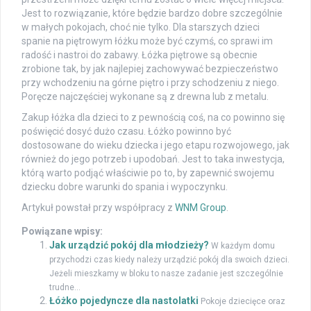
Jest to rozwiązanie, które będzie bardzo dobre szczególnie
w małych pokojach, choć nie tylko. Dla starszych dzieci
spanie na piętrowym łóżku może być czymś, co sprawi im
radość i nastroi do zabawy. Łóżka piętrowe są obecnie
zrobione tak, by jak najlepiej zachowywać bezpieczeństwo
przy wchodzeniu na górne piętro i przy schodzeniu z niego.
Poręcze najczęściej wykonane są z drewna lub z metalu.
Zakup łóżka dla dzieci to z pewnością coś, na co powinno się
poświęcić dosyć dużo czasu. Łóżko powinno być
dostosowane do wieku dziecka i jego etapu rozwojowego, jak
również do jego potrzeb i upodobań. Jest to taka inwestycja,
którą warto podjąć właściwie po to, by zapewnić swojemu
dziecku dobre warunki do spania i wypoczynku.
Artykuł powstał przy współpracy z
WNM Group
.
Powiązane wpisy:
Jak urządzić pokój dla młodzieży?
W każdym domu
przychodzi czas kiedy należy urządzić pokój dla swoich dzieci.
Jeżeli mieszkamy w bloku to nasze zadanie jest szczególnie
trudne...
Łóżko pojedyncze dla nastolatki
Pokoje dziecięce oraz