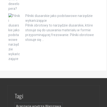
Pilniki ślusarskie jako podstawowe narzędzie
wykańczające
Pilnik obrotowy to narzędzie ślusarskie, które
stosuje się do usuwania materiału w formie
przypominającej frezowanie. Pilniki obrotowe
stosuje się …
Tagi
Aranżacja wnętrza Warszawa