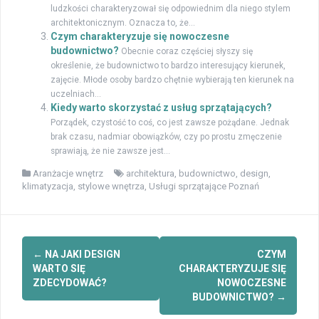
ludzkości charakteryzował się odpowiednim dla niego stylem
architektonicznym. Oznacza to, że...
Czym charakteryzuje się nowoczesne
budownictwo?
Obecnie coraz częściej słyszy się
określenie, że budownictwo to bardzo interesujący kierunek,
zajęcie. Młode osoby bardzo chętnie wybierają ten kierunek na
uczelniach...
Kiedy warto skorzystać z usług sprzątających?
Porządek, czystość to coś, co jest zawsze pożądane. Jednak
brak czasu, nadmiar obowiązków, czy po prostu zmęczenie
sprawiają, że nie zawsze jest...
Aranżacje wnętrz
architektura
,
budownictwo
,
design
,
klimatyzacja
,
stylowe wnętrza
,
Usługi sprzątające Poznań
Zobacz
←
NA JAKI DESIGN
CZYM
wpisy
WARTO SIĘ
CHARAKTERYZUJE SIĘ
ZDECYDOWAĆ?
NOWOCZESNE
BUDOWNICTWO?
→