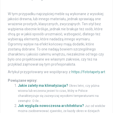
W tym przypadku najczęściej meble są wykonane z wysokiej
jakości drewna, lub innego materiału, jednak sprawiają one
wrażenie prostych, klasycznych, zwyczajnych. Ten styl bez
wątpienia obecnie króluje, jednak nie brakuje też osób, które
chcą go w jakiś sposób urozmaicić, wzbogacić, dlatego też
wybierają elementy, które nadadzą innego wymiaru.
Ogromny wpływ na efekt końcowy mają dodatki, które
zostaną dobrane. To one nadają bowiem szczególnego
charakteru i jakości całemu wnętrzu, niezależnie od tego czy
było ono projektowane we własnym zakresie, czy też na
przykład zajmował się tym profesjonalista.
Artykuł przygotowany we współpracy z
https://fototapety.art
Powiązane wpisy:
Jakie zalety ma klimatyzacja?
Okres letni, czy późna
wiosna lub wczesna jesień to czas, który w Polsce
charakteryzuje się zazwyczaj wysokimi temperaturami na
zewnątrz. O ile...
Jak wygląda nowoczesna architektura?
Już od wieków
można zaobserwować zjawisko, że każdy okres w dziejach