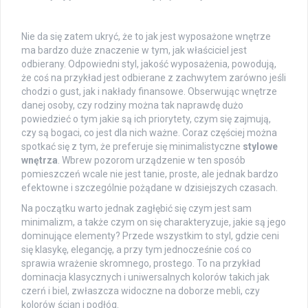
Nie da się zatem ukryć, że to jak jest wyposażone wnętrze
ma bardzo duże znaczenie w tym, jak właściciel jest
odbierany. Odpowiedni styl, jakość wyposażenia, powodują,
że coś na przykład jest odbierane z zachwytem zarówno jeśli
chodzi o gust, jak i nakłady finansowe. Obserwując wnętrze
danej osoby, czy rodziny można tak naprawdę dużo
powiedzieć o tym jakie są ich priorytety, czym się zajmują,
czy są bogaci, co jest dla nich ważne. Coraz częściej można
spotkać się z tym, że preferuje się minimalistyczne
stylowe
wnętrza
. Wbrew pozorom urządzenie w ten sposób
pomieszczeń wcale nie jest tanie, proste, ale jednak bardzo
efektowne i szczególnie pożądane w dzisiejszych czasach.
Na początku warto jednak zagłębić się czym jest sam
minimalizm, a także czym on się charakteryzuje, jakie są jego
dominujące elementy? Przede wszystkim to styl, gdzie ceni
się klasykę, elegancję, a przy tym jednocześnie coś co
sprawia wrażenie skromnego, prostego. To na przykład
dominacja klasycznych i uniwersalnych kolorów takich jak
czerń i biel, zwłaszcza widoczne na doborze mebli, czy
kolorów ścian i podłóg.