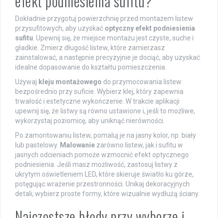
efekt podniesienia sufitu?
Dokładnie przygotuj powierzchnię przed montażem listew
przysufitowych, aby uzyskać
optyczny efekt podniesienia
sufitu
. Upewnij się, że miejsce montażu jest czyste, suche i
gładkie. Zmierz długość listew, które zamierzasz
zainstalować, a następnie precyzyjnie je dociąć, aby uzyskać
idealne dopasowanie do kształtu pomieszczenia.
Używaj
kleju montażowego
do przymocowania listew
bezpośrednio przy suficie. Wybierz klej, który zapewnia
trwałość i estetyczne wykończenie. W trakcie aplikacji
upewnij się, że listwy są równo ustawione i, jeśli to możliwe,
wykorzystaj poziomicę, aby uniknąć nierówności.
Po zamontowaniu listew, pomaluj je na jasny kolor, np. biały
lub pastelowy.
Malowanie
zarówno listew, jak i sufitu w
jasnych odcieniach pomoże wzmocnić efekt optycznego
podniesienia. Jeśli masz możliwość, zastosuj listwy z
ukrytym oświetleniem LED, które skieruje światło ku górze,
potęgując wrażenie przestronności. Unikaj dekoracyjnych
detali; wybierz proste formy, które wizualnie wydłużą ściany.
Najczęstsze błędy przy wyborze i