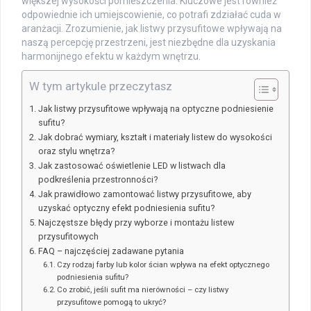
większej wysokości pomieszczenia. Kluczowe jest również
odpowiednie ich umiejscowienie, co potrafi zdziałać cuda w
aranżacji. Zrozumienie, jak listwy przysufitowe wpływają na
naszą percepcję przestrzeni, jest niezbędne dla uzyskania
harmonijnego efektu w każdym wnętrzu.
W tym artykule przeczytasz
Jak listwy przysufitowe wpływają na optyczne podniesienie
sufitu?
Jak dobrać wymiary, kształt i materiały listew do wysokości
oraz stylu wnętrza?
Jak zastosować oświetlenie LED w listwach dla
podkreślenia przestronności?
Jak prawidłowo zamontować listwy przysufitowe, aby
uzyskać optyczny efekt podniesienia sufitu?
Najczęstsze błędy przy wyborze i montażu listew
przysufitowych
FAQ – najczęściej zadawane pytania
Czy rodzaj farby lub kolor ścian wpływa na efekt optycznego
podniesienia sufitu?
Co zrobić, jeśli sufit ma nierówności – czy listwy
przysufitowe pomogą to ukryć?