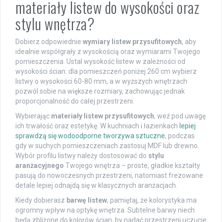
materiały listew do wysokości oraz
stylu wnętrza?
Dobierz odpowiednie
wymiary listew przysufitowych
, aby
idealnie współgrały z wysokością oraz wymiarami Twojego
pomieszczenia. Ustal wysokość listew w zależności od
wysokości ścian: dla pomieszczeń poniżej 260 cm wybierz
listwy o wysokości 60-80 mm, a w wyższych wnętrzach
pozwól sobie na większe rozmiary, zachowując jednak
proporcjonalność do całej przestrzeni.
Wybierając
materiały listew przysufitowych
, weź pod uwagę
ich trwałość oraz estetykę. W kuchniach i łazienkach
lepiej
sprawdzą się wodoodporne tworzywa sztuczne
, podczas
gdy w suchych pomieszczeniach zastosuj MDF lub drewno.
Wybór profilu listwy należy dostosować do
stylu
aranżacyjnego
Twojego wnętrza – proste, gładkie kształty
pasują do nowoczesnych przestrzeni, natomiast frezowane
detale lepiej odnajdą się w klasycznych aranżacjach.
Kiedy dobierasz
barwę listew
, pamiętaj, że kolorystyka ma
ogromny wpływ na optykę wnętrza. Subtelne barwy niech
będą zbliżone do kolorów ścian, by nadać przestrzeni uczucie