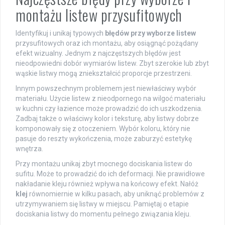
montażu listew przysufitowych
Identyfikuj i unikaj typowych
błędów przy wyborze listew
przysufitowych oraz ich montażu, aby osiągnąć pożądany
efekt wizualny. Jednym z najczęstszych błędów jest
nieodpowiedni dobór wymiarów listew. Zbyt szerokie lub zbyt
wąskie listwy mogą zniekształcić proporcje przestrzeni.
Innym powszechnym problemem jest niewłaściwy wybór
materiału. Użycie listew z nieodpornego na wilgoć materiału
w kuchni czy łazience może prowadzić do ich uszkodzenia.
Zadbaj także o właściwy kolor i teksturę, aby listwy dobrze
komponowały się z otoczeniem. Wybór koloru, który nie
pasuje do reszty wykończenia, może zaburzyć estetykę
wnętrza.
Przy montażu unikaj zbyt mocnego dociskania listew do
sufitu. Może to prowadzić do ich deformacji. Nie prawidłowe
nakładanie kleju również wpływa na końcowy efekt. Nałóż
klej
równomiernie w kilku pasach, aby uniknąć problemów z
utrzymywaniem się listwy w miejscu. Pamiętaj o etapie
dociskania listwy do momentu pełnego związania kleju.