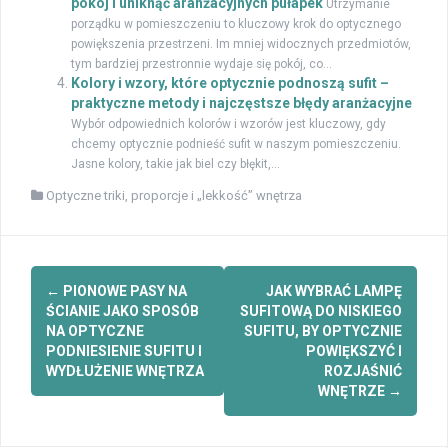
pokój i uniknąć aranżacyjnych pułapek
Utrzymanie
porządku w pomieszczeniu to kluczowy krok do optycznego
powiększenia przestrzeni. Im mniej widocznych przedmiotów,
tym bardziej przestronnie wydaje się pokój, co...
Kolory i wzory, które optycznie podnoszą sufit –
praktyczne metody i najczęstsze błędy aranżacyjne
Wybór odpowiednich kolorów i wzorów jest kluczowy, gdy
chcemy optycznie podnieść sufit w naszym pomieszczeniu.
Jasne kolory, takie jak biel czy błękit,...
Optyczne triki, proporcje i „lekkość” wnętrza
Zobacz
←
PIONOWE PASY NA
JAK WYBRAĆ LAMPĘ
wpisy
ŚCIANIE JAKO SPOSÓB
SUFITOWĄ DO NISKIEGO
NA OPTYCZNE
SUFITU, BY OPTYCZNIE
PODNIESIENIE SUFITU I
POWIĘKSZYĆ I
WYDŁUŻENIE WNĘTRZA
ROZJAŚNIĆ
WNĘTRZE
→