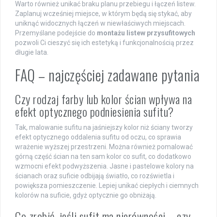
Warto również unikać braku planu przebiegu i łączeń listew.
Zaplanuj wcześniej miejsce, w którym będą się stykać, aby
uniknąć widocznych łączeń w niewłaściwych miejscach.
Przemyślane podejście do
montażu listew przysufitowych
pozwoli Ci cieszyć się ich estetyką i funkcjonalnością przez
długie lata.
FAQ – najczęściej zadawane pytania
Czy rodzaj farby lub kolor ścian wpływa na
efekt optycznego podniesienia sufitu?
Tak, malowanie sufitu na jaśniejszy kolor niż ściany tworzy
efekt optycznego oddalenia sufitu od oczu, co sprawia
wrażenie wyższej przestrzeni. Można również pomalować
górną część ścian na ten sam kolor co sufit, co dodatkowo
wzmocni efekt podwyższenia. Jasne i pastelowe kolory na
ścianach oraz suficie odbijają światło, co rozświetla i
powiększa pomieszczenie. Lepiej unikać ciepłych i ciemnych
kolorów na suficie, gdyż optycznie go obniżają.
Co zrobić, jeśli sufit ma nierówności – czy