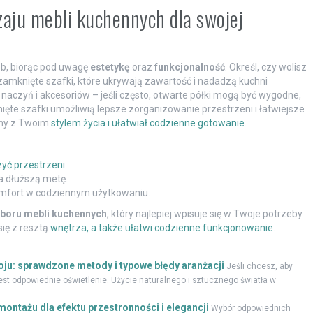
zaju mebli kuchennych dla swojej
b, biorąc pod uwagę
estetykę
oraz
funkcjonalność
. Określ, czy wolisz
 zamknięte szafki, które ukrywają zawartość i nadadzą kuchni
 naczyń i akcesoriów – jeśli często, otwarte półki mogą być wygodne,
nięte szafki umożliwią lepsze zorganizowanie przestrzeni i łatwiejsze
dny z Twoim
stylem życia i ułatwiał codzienne gotowanie
.
zyć przestrzeni
.
na dłuższą metę.
omfort w codziennym użytkowaniu.
boru mebli kuchennych
, który najlepiej wpisuje się w Twoje potrzeby.
ię z resztą
wnętrza, a także ułatwi codzienne funkcjonowanie
.
ju: sprawdzone metody i typowe błędy aranżacji
Jeśli chcesz, aby
st odpowiednie oświetlenie. Użycie naturalnego i sztucznego światła w
 montażu dla efektu przestronności i elegancji
Wybór odpowiednich