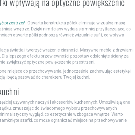
afki wpływają na optyczne powiększenie
yć przestrzeń
. Otwarta konstrukcja półek eliminuje wizualną masę
śniają wnętrze. Dzięki nim ściany wydają się mniej przytłaczające, co
hniach otwarte półki podnoszą również wizualnie sufit, co wpływa
lację światła i tworzyć wrażenie ciasności. Masywne meble z drzwiami
. Dla lepszego efektu przewiewności pozostaw odsłonięte ściany za
nie zwiększyć optyczne powiększenie przestrzeni.
ępne miejsce do przechowywania, jednocześnie zachowując estetykę i
cję i będą pasować do charakteru Twojej kuchni.
kuchni
częściej używanych naczyń i akcesoriów kuchennych. Umożliwiają one
 porządku, zmuszając do świadomego wyboru przechowywanych
minimalistyczny wygląd, co estetycznie wzbogaca wnętrze. Warto
zamknięte szafki, co może ograniczać miejsce na przechowywanie