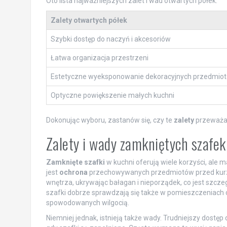
Oto lista najważniejszych zalet i wad otwartych półek:
Zalety otwartych półek
Szybki dostęp do naczyń i akcesoriów
Łatwa organizacja przestrzeni
Estetyczne wyeksponowanie dekoracyjnych przedmio
Optyczne powiększenie małych kuchni
Dokonując wyboru, zastanów się, czy te
zalety
przeważa
Zalety i wady zamkniętych szafek
Zamknięte szafki
w kuchni oferują wiele korzyści, ale m
jest
ochrona
przechowywanych przedmiotów przed kurzem
wnętrza, ukrywając bałagan i nieporządek, co jest szcze
szafki dobrze sprawdzają się także w pomieszczeniach 
spowodowanych wilgocią.
Niemniej jednak, istnieją także wady. Trudniejszy dos