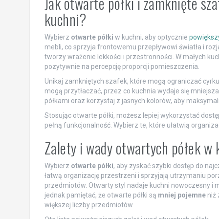
Jak otwarte półki i zamknięte sz
kuchni?
Wybierz
otwarte półki
w kuchni, aby optycznie
powiększ
mebli, co sprzyja frontowemu przepływowi światła i rozja
tworzy wrażenie lekkości i przestronności. W małych kuc
pozytywnie na percepcję proporcji pomieszczenia.
Unikaj zamkniętych szafek, które mogą ograniczać cyrku
mogą przytłaczać, przez co kuchnia wydaje się mniejsza
półkami oraz korzystaj z jasnych kolorów, aby maksymal
Stosując otwarte półki, możesz lepiej wykorzystać dost
pełną funkcjonalność. Wybierz te, które ułatwią organiza
Zalety i wady otwartych półek w 
Wybierz
otwarte półki
, aby zyskać szybki dostęp do naj
łatwą organizację przestrzeni i sprzyjają utrzymaniu
przedmiotów. Otwarty styl nadaje kuchni nowoczesny i 
jednak pamiętać, że otwarte półki są
mniej pojemne
niż 
większej liczby przedmiotów.