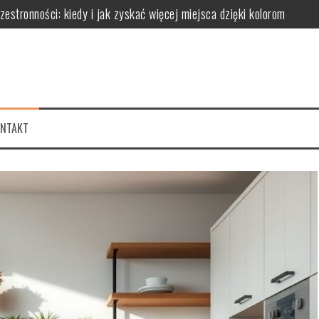
stronności: kiedy i jak zyskać więcej miejsca dzięki kolorom
ć odcień i proporcje, by uniknąć monotonii i optycznie powiększyć pr
k optycznie modelować przestrzeń i tworzyć nastrój
 proporcje dla harmonijnej aranżacji wnętrza
k barwa światła wpływa na optyczne powiększenie pomieszczeń i atmo
ONTAKT
jną aranżację unikając efektu monotoni i chaosu