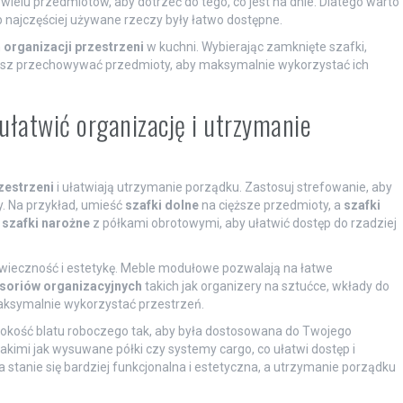
ielu przedmiotów, aby dotrzeć do tego, co jest na dnie. Dlatego warto
b najczęściej używane rzeczy były łatwo dostępne.
h
organizacji przestrzeni
w kuchni. Wybierając zamknięte szafki,
zasz przechowywać przedmioty, aby maksymalnie wykorzystać ich
łatwić organizację i utrzymanie
zestrzeni
i ułatwiają utrzymanie porządku. Zastosuj strefowanie, aby
y. Na przykład, umieść
szafki dolne
na cięższe przedmioty, a
szafki
j
szafki narożne
z półkami obrotowymi, aby ułatwić dostęp do rzadziej
owieczność i estetykę. Meble modułowe pozwalają na łatwe
soriów organizacyjnych
takich jak organizery na sztućce, wkłady do
aksymalnie wykorzystać przestrzeń.
okość blatu roboczego tak, aby była dostosowana do Twojego
kimi jak wysuwane półki czy systemy cargo, co ułatwi dostęp i
stanie się bardziej funkcjonalna i estetyczna, a utrzymanie porządku