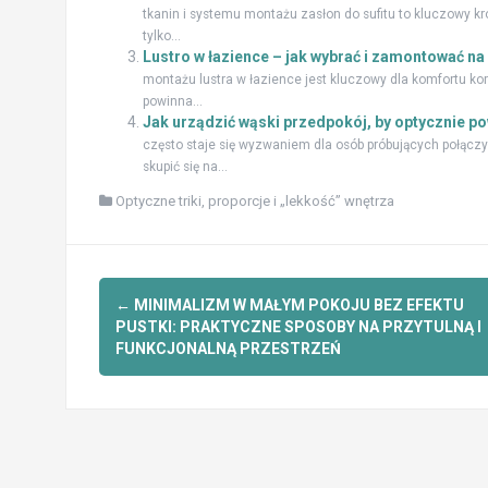
tkanin i systemu montażu zasłon do sufitu to kluczowy k
tylko...
Lustro w łazience – jak wybrać i zamontować na
montażu lustra w łazience jest kluczowy dla komfortu ko
powinna...
Jak urządzić wąski przedpokój, by optycznie p
często staje się wyzwaniem dla osób próbujących połączyć
skupić się na...
Optyczne triki, proporcje i „lekkość” wnętrza
Zobacz
←
MINIMALIZM W MAŁYM POKOJU BEZ EFEKTU
wpisy
PUSTKI: PRAKTYCZNE SPOSOBY NA PRZYTULNĄ I
FUNKCJONALNĄ PRZESTRZEŃ