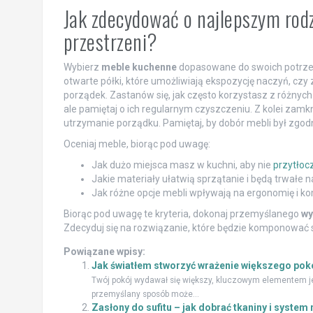
Jak zdecydować o najlepszym rod
przestrzeni?
Wybierz
meble kuchenne
dopasowane do swoich potrze
otwarte półki, które umożliwiają ekspozycję naczyń, czy
porządek. Zastanów się, jak często korzystasz z różnych
ale pamiętaj o ich regularnym czyszczeniu. Z kolei zamk
utrzymanie porządku. Pamiętaj, by dobór mebli był zgo
Oceniaj meble, biorąc pod uwagę:
Jak dużo miejsca masz w kuchni, aby nie
przytłoc
Jakie materiały ułatwią sprzątanie i będą trwałe 
Jak różne opcje mebli wpływają na ergonomię i k
Biorąc pod uwagę te kryteria, dokonaj przemyślanego
wy
Zdecyduj się na rozwiązanie, które będzie komponować s
Powiązane wpisy:
Jak światłem stworzyć wrażenie większego poko
Twój pokój wydawał się większy, kluczowym elementem je
przemyślany sposób może...
Zasłony do sufitu – jak dobrać tkaniny i system