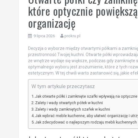
które optycznie powiększą
organizację
9 lipca 2026
prokru.pl
Decyzja o wyborze między otwartymi półkami a zamkni
przestronność Twojej kuchni. Otwarte półki wprowadzają l
że wnętrze wydaje się większe, podczas gdy zamknięte s
optymalnego wyboru jest zrozumienie, które z tych roz
estetycznym. W tej chwili warto zastanowić się, jakie ef
W tym artykule przeczytasz
Jak otwarte półki i zamknięte szafki wpływają na optyczn
Zalety i wady otwartych półek w kuchni
Zalety i wady zamkniętych szafek w kuchni
Jak wybrać meble kuchenne, aby ułatwić organizację i ut
Jak zdecydować o najlepszym rodzaju mebli kuchennych d