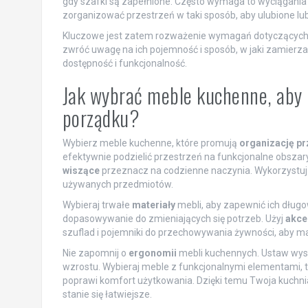
gdy szafki są zapełnione. Często wymaga to wyciągania w
zorganizować przestrzeń w taki sposób, aby ulubione lu
Kluczowe jest zatem rozważenie wymagań dotyczącyc
zwróć uwagę na ich pojemność i sposób, w jaki zamier
dostępność i funkcjonalność.
Jak wybrać meble kuchenne, aby u
porządku?
Wybierz meble kuchenne, które promują
organizację pr
efektywnie podzielić przestrzeń na funkcjonalne obszar
wiszące
przeznacz na codzienne naczynia. Wykorzystu
używanych przedmiotów.
Wybieraj trwałe
materiały
mebli, aby zapewnić ich dług
dopasowywanie do zmieniających się potrzeb. Użyj
akce
szuflad i pojemniki do przechowywania żywności, aby m
Nie zapomnij o
ergonomii
mebli kuchennych. Ustaw wys
wzrostu. Wybieraj meble z funkcjonalnymi elementami, ta
poprawi komfort użytkowania. Dzięki temu Twoja kuchnia 
stanie się łatwiejsze.