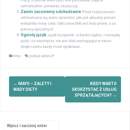
Pracy, to jednak wielu ludzi woli poszukiwać zajęcia
samodzielnie, ponieważ zazwyczaj...
Zanim zaczniemy odchudzanie
Przed rozpoczęciem
odchudzania się, warto sprawdzić, jaki jest aktualny poziom
wskaźnika masy ciała. Obliczanie BMI jest dość proste, a za
pomocą specjalnych...
Ognisty język
Język hiszpański to bardzo piękny i niezwykły
język i co ważniejsze, nie jest dość wymagający w nauce
dzięki czemu każdy może spróbować...
Inne
pokaż adres IP
Zobacz
←
MAYO – ZALETY I
KIEDY WARTO
wpisy
WADY DIETY
SKORZYSTAĆ Z USŁUG
SPRZĄTAJĄCYCH?
→
Szukaj: