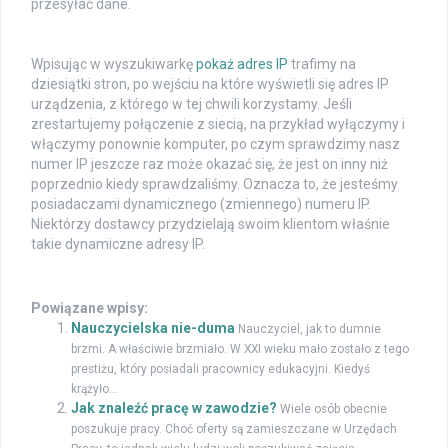
przesyłać dane.
Wpisując w wyszukiwarkę
pokaż adres IP
trafimy na
dziesiątki stron, po wejściu na które wyświetli się adres IP
urządzenia, z którego w tej chwili korzystamy. Jeśli
zrestartujemy połączenie z siecią, na przykład wyłączymy i
włączymy ponownie komputer, po czym sprawdzimy nasz
numer IP jeszcze raz może okazać się, że jest on inny niż
poprzednio kiedy sprawdzaliśmy. Oznacza to, że jesteśmy
posiadaczami dynamicznego (zmiennego) numeru IP.
Niektórzy dostawcy przydzielają swoim klientom właśnie
takie dynamiczne adresy IP.
Powiązane wpisy:
Nauczycielska nie-duma
Nauczyciel, jak to dumnie
brzmi. A właściwie brzmiało. W XXI wieku mało zostało z tego
prestiżu, który posiadali pracownicy edukacyjni. Kiedyś
krążyło...
Jak znaleźć pracę w zawodzie?
Wiele osób obecnie
poszukuje pracy. Choć oferty są zamieszczane w Urzędach