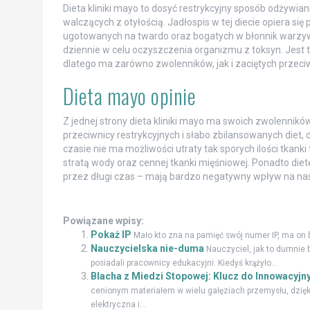
Dieta kliniki mayo to dosyć restrykcyjny sposób odżyw
walczących z otyłością. Jadłospis w tej diecie opiera się
ugotowanych na twardo oraz bogatych w błonnik warzyw. 
dziennie w celu oczyszczenia organizmu z toksyn. Jest t
dlatego ma zarówno zwolenników, jak i zaciętych przeci
Dieta mayo opinie
Z jednej strony dieta kliniki mayo ma swoich zwolenników,
przeciwnicy restrykcyjnych i słabo zbilansowanych diet, 
czasie nie ma możliwości utraty tak sporych ilości tkan
stratą wody oraz cennej tkanki mięśniowej. Ponadto di
przez długi czas – mają bardzo negatywny wpływ na nas
Powiązane wpisy:
Pokaż IP
Mało kto zna na pamięć swój numer IP, ma on b
Nauczycielska nie-duma
Nauczyciel, jak to dumnie b
posiadali pracownicy edukacyjni. Kiedyś krążyło...
Blacha z Miedzi Stopowej: Klucz do Innowacy
cenionym materiałem w wielu gałęziach przemysłu, dzię
elektryczna i...