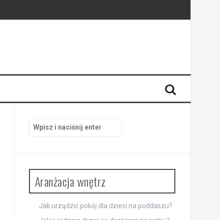
zestrzeń
sferę wnętrza
Szukaj:
Aranżacja wnętrz
Jak urządzić pokój dla dzieci na poddaszu?