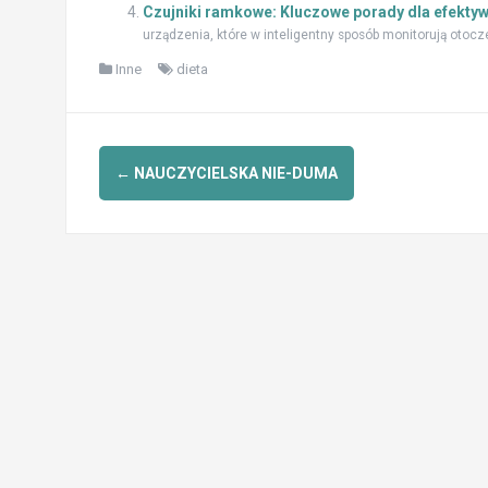
Czujniki ramkowe: Kluczowe porady dla efekty
urządzenia, które w inteligentny sposób monitorują otocz
Inne
dieta
Zobacz
←
NAUCZYCIELSKA NIE-DUMA
wpisy