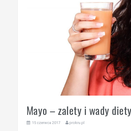
Mayo – zalety i wady diet
15 czerwca 2017
prokru.pl