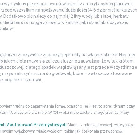
iania wymyślony przez pracowników jednej z amerykańskich placówek
 przede wszystkim na spożywaniu dużej ilości (4-6 dziennie) jaj kurzych
Dodatkowo pić należy co najmniej 2 litry wody lub słabej herbaty
o dieta bardzo uboga zarówno w kalorie, jak i składniki odżywcze,
wników.
 którzy rzeczywiście zobaczyli jej efekty na własnej skórze. Niestety
do jakich dieta mayo się zalicza słusznie zauważają, że w tak krótkim
ki tłuszczowej, dlatego spadek wagi związany jest przede wszystkim ze
etę mayo zaliczyć można do głodówek, które – zwłaszcza stosowane
z organizm i zdrowie.
owiem trudną do zapamiętania formę, ponad to, jeśli jest to adres dynamiczny...
rzmi. A właściwie brzmiało. W XXI wieku mało zostało z tego prestiżu, który
jnych Zastosowań Przemysłowych
Blacha z miedzi stopowej jest wysoko
ki swoim wyjątkowym właściwościom, takim jak doskonała przewodność