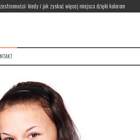
stronności: kiedy i jak zyskać więcej miejsca dzięki kolorom
ć odcień i proporcje, by uniknąć monotonii i optycznie powiększyć pr
k optycznie modelować przestrzeń i tworzyć nastrój
 proporcje dla harmonijnej aranżacji wnętrza
k barwa światła wpływa na optyczne powiększenie pomieszczeń i atmo
ONTAKT
jną aranżację unikając efektu monotoni i chaosu