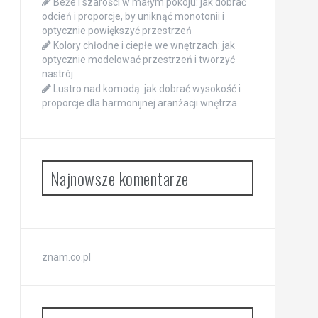
Beże i szarości w małym pokoju: jak dobrać
odcień i proporcje, by uniknąć monotonii i
optycznie powiększyć przestrzeń
Kolory chłodne i ciepłe we wnętrzach: jak
optycznie modelować przestrzeń i tworzyć
nastrój
Lustro nad komodą: jak dobrać wysokość i
proporcje dla harmonijnej aranżacji wnętrza
Najnowsze komentarze
znam.co.pl