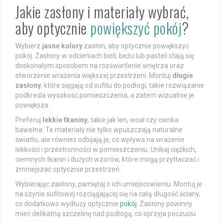
Jakie zasłony i materiały wybrać,
aby optycznie
powiększyć pokój
?
Wybierz
jasne kolory
zasłon, aby optycznie powiększyć
pokój. Zasłony w odcieniach bieli, beżu lub pasteli stają się
doskonałym sposobem na rozświetlenie wnętrza oraz
stworzenie wrażenia większej przestrzeni. Montuj
długie
zasłony
, które sięgają od sufitu do podłogi; takie rozwiązanie
podkreśla wysokość pomieszczenia, a zatem wizualnie je
powiększa.
Preferuj
lekkie tkaniny
, takie jak len, woal czy cienka
bawełna. Te materiały nie tylko wpuszczają naturalne
światło, ale również odbijają je, co wpływa na wrażenie
lekkości i przestronności w pomieszczeniu. Unikaj ciężkich,
ciemnych tkanin i dużych wzorów, które mogą przytłaczać i
zmniejszać optycznie przestrzeń.
Wybierając zasłony, pamiętaj o ich umiejscowieniu. Montuj je
na szynie sufitowej rozciągającej się na całą długość ściany,
co dodatkowo wydłuży optycznie
pokój
. Zasłony powinny
mieć delikatną szczelinę nad podłogą, co sprzyja poczuciu