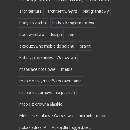
architektura
architekt wnętrz
blat granitowy
blaty do kuchni
blaty z konglomeratów
budownictwo
design
dom
ekskluzywne meble do salonu
granit
Kabiny prysznicowe Warszawa
materace hotelowe
meble
meble na wymiar Warszawa tanio
meble na zamówienie poznań
meble z drewna śląskie
Meble łazienkowe Warszawa
nieruchomości
pokaż adres IP
Pokój dla trojga dzieci