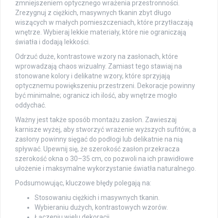
zmniejszeniem optycznego wrażenia przestronności.
Zrezygnuj z ciężkich, masywnych tkanin zbyt długo
wiszących w małych pomieszczeniach, które przytłaczają
wnętrze. Wybieraj lekkie materiały, które nie ograniczają
światła i dodają lekkości.
Odrzuć duże, kontrastowe wzory na zasłonach, które
wprowadzają chaos wizualny. Zamiast tego stawiaj na
stonowane kolory i delikatne wzory, które sprzyjają
optycznemu powiększeniu przestrzeni. Dekoracje powinny
być minimalne; ogranicz ich ilość, aby wnętrze mogło
oddychać.
Ważny jest także sposób montażu zasłon. Zawieszaj
karnisze wyżej, aby stworzyć wrażenie wyższych sufitów, a
zasłony powinny sięgać do podłogi lub delikatnie na nią
spływać. Upewnij się, że szerokość zasłon przekracza
szerokość okna o 30–35 cm, co pozwoli na ich prawidłowe
ułożenie i maksymalne wykorzystanie światła naturalnego.
Podsumowując, kluczowe błędy polegają na:
Stosowaniu ciężkich i masywnych tkanin.
Wybieraniu dużych, kontrastowych wzorów.
Łączeniu wielu dekoracji.