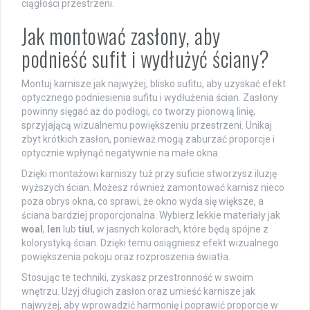
ciągłości przestrzeni.
Jak montować zasłony, aby
podnieść sufit i wydłużyć ściany?
Montuj karnisze jak najwyżej, blisko sufitu, aby uzyskać efekt
optycznego podniesienia sufitu i wydłużenia ścian. Zasłony
powinny sięgać aż do podłogi, co tworzy pionową linię,
sprzyjającą wizualnemu powiększeniu przestrzeni. Unikaj
zbyt krótkich zasłon, ponieważ mogą zaburzać proporcje i
optycznie wpłynąć negatywnie na małe okna.
Dzięki montażowi karniszy tuż przy suficie stworzysz iluzję
wyższych ścian. Możesz również zamontować karnisz nieco
poza obrys okna, co sprawi, że okno wyda się większe, a
ściana bardziej proporcjonalna. Wybierz lekkie materiały jak
woal
,
len
lub
tiul
, w jasnych kolorach, które będą spójne z
kolorystyką ścian. Dzięki temu osiągniesz efekt wizualnego
powiększenia pokoju oraz rozproszenia światła.
Stosując te techniki, zyskasz przestronność w swoim
wnętrzu. Użyj długich zasłon oraz umieść karnisze jak
najwyżej, aby wprowadzić harmonię i poprawić proporcje w