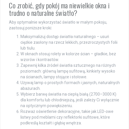
Co zrobić, gdy pokój ma niewielkie okna i
trudno o naturalne światło?
Aby optymalnie wykorzystać światło w małym pokoju,
zastosuj poniższe kroki:
Maksymalizuj dostęp światła naturalnego – usuń
ciężkie zasłony na rzecz lekkich, przezroczystych folii
lub tiulu.
W oknach stosuj rolety w kolorze ścian – gładkie, bez
wzorów i kontrastów.
Zapewnij kilka źródeł światła sztucznego na różnych
poziomach: główną lampę sufitową, kinkiety wysoko
na ścianach, lampy stojące i stołowe.
Używaj lamp o prostych formach i jasnych, naturalnych
abażurach.
Wybierz barwę światła na ciepłą białą (2700–3000 K)
dla komfortu lub chłodniejszą, jeśli zależy Ci wyłącznie
na optycznym powiększeniu.
Rozważ oświetlenie dekoracyjne, takie jak LED-owe
listwy pod meblami czy reflektorki sufitowe, które
podkreślą kształt i głębię wnętrza.