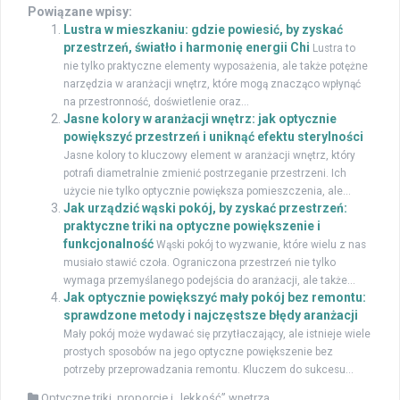
Powiązane wpisy:
Lustra w mieszkaniu: gdzie powiesić, by zyskać
przestrzeń, światło i harmonię energii Chi
Lustra to
nie tylko praktyczne elementy wyposażenia, ale także potężne
narzędzia w aranżacji wnętrz, które mogą znacząco wpłynąć
na przestronność, doświetlenie oraz...
Jasne kolory w aranżacji wnętrz: jak optycznie
powiększyć przestrzeń i uniknąć efektu sterylności
Jasne kolory to kluczowy element w aranżacji wnętrz, który
potrafi diametralnie zmienić postrzeganie przestrzeni. Ich
użycie nie tylko optycznie powiększa pomieszczenia, ale...
Jak urządzić wąski pokój, by zyskać przestrzeń:
praktyczne triki na optyczne powiększenie i
funkcjonalność
Wąski pokój to wyzwanie, które wielu z nas
musiało stawić czoła. Ograniczona przestrzeń nie tylko
wymaga przemyślanego podejścia do aranżacji, ale także...
Jak optycznie powiększyć mały pokój bez remontu:
sprawdzone metody i najczęstsze błędy aranżacji
Mały pokój może wydawać się przytłaczający, ale istnieje wiele
prostych sposobów na jego optyczne powiększenie bez
potrzeby przeprowadzania remontu. Kluczem do sukcesu...
Optyczne triki, proporcje i „lekkość” wnętrza