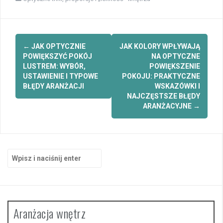
Zobacz
←
JAK OPTYCZNIE
JAK KOLORY WPŁYWAJĄ
wpisy
POWIĘKSZYĆ POKÓJ
NA OPTYCZNE
LUSTREM: WYBÓR,
POWIĘKSZENIE
USTAWIENIE I TYPOWE
POKOJU: PRAKTYCZNE
BŁĘDY ARANŻACJI
WSKAZÓWKI I
NAJCZĘSTSZE BŁĘDY
ARANŻACYJNE
→
Szukaj:
Aranżacja wnętrz