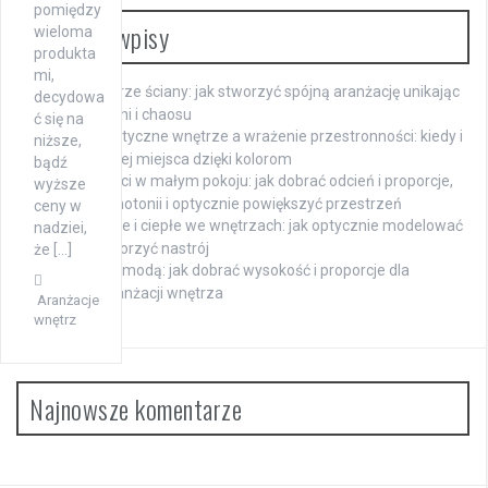
pomiędzy
Ostatnie wpisy
wieloma
produkta
mi,
Meble w kolorze ściany: jak stworzyć spójną aranżację unikając
decydowa
efektu monotoni i chaosu
ć się na
Monochromatyczne wnętrze a wrażenie przestronności: kiedy i
niższe,
jak zyskać więcej miejsca dzięki kolorom
bądź
Beże i szarości w małym pokoju: jak dobrać odcień i proporcje,
wyższe
by uniknąć monotonii i optycznie powiększyć przestrzeń
ceny w
Kolory chłodne i ciepłe we wnętrzach: jak optycznie modelować
nadziei,
przestrzeń i tworzyć nastrój
że […]
Lustro nad komodą: jak dobrać wysokość i proporcje dla
harmonijnej aranżacji wnętrza
Aranżacje
wnętrz
Najnowsze komentarze