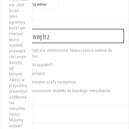
Szukaj:
nia. Jest
to nie
tylko
ogromny
koszt ale
Aranżacja wnętrz
również
spory
wysiłek,
Żaluzje zewnętrzne elektryczne. Nowoczesna osłona do
poświęce
Twojego domu
nie i wiele
decyzji,
Jakie łóżko do sypialni?
od
Urządzanie wnętrz.
których
zależy w
Oryginalne i modne szafy na wymiar.
przyszłoś
Ciekawe i nowoczesne dodatki do każdego mieszkania
ci komfort
użytkowa
nia
nierucho
mości.
Musimy
wybrać