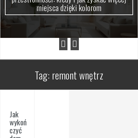
miejsca dzięki kolorom
Tag:
remont wnętrz
Jak
wykoń
czyć