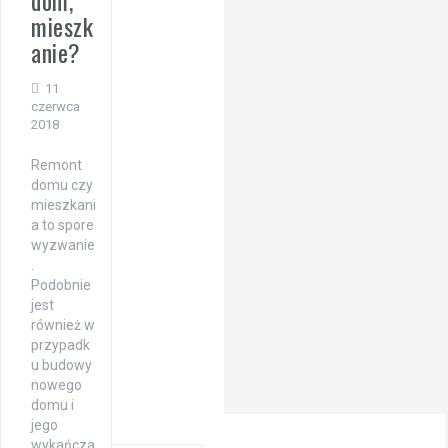
dom,
mieszk
anie?
11
czerwca
2018
Remont
domu czy
mieszkani
a to spore
wyzwanie
.
Podobnie
jest
również w
przypadk
u budowy
nowego
domu i
jego
wykańcza