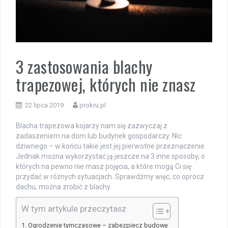
3 zastosowania blachy
trapezowej, których nie znasz
22 lipca 2019
prokru.pl
Blacha trapezowa kojarzy nam się zazwyczaj z
zadaszeniem na dom lub budynek gospodarczy. Nic
dziwnego – w końcu takie jest jej pierwotne przeznaczenie.
Jednak można wykorzystać ją jeszcze na 3 inne sposoby, o
których na pewno nie masz pojęcia, a które mogą Ci się
przydać w różnych sytuacjach. Sprawdźmy więc, co oprócz
dachu, można zrobić z blachy.
W tym artykule przeczytasz
Ogrodzenie tymczasowe – zabezpiecz budowę