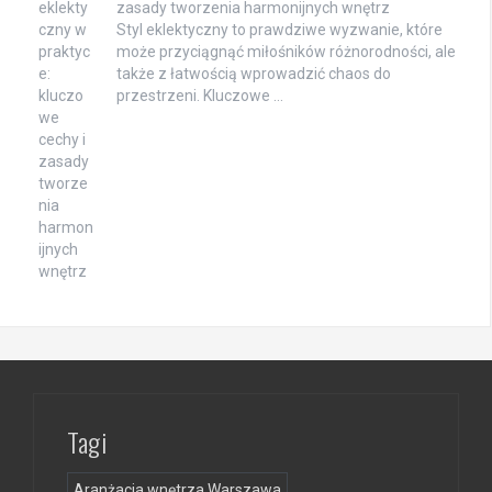
zasady tworzenia harmonijnych wnętrz
Styl eklektyczny to prawdziwe wyzwanie, które
może przyciągnąć miłośników różnorodności, ale
także z łatwością wprowadzić chaos do
przestrzeni. Kluczowe …
Tagi
Aranżacja wnętrza Warszawa