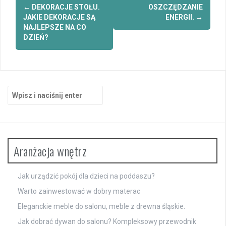
Zobacz
←
DEKORACJE STOŁU.
OSZCZĘDZANIE
wpisy
JAKIE DEKORACJE SĄ
ENERGII.
→
NAJLEPSZE NA CO
DZIEŃ?
Szukaj:
Aranżacja wnętrz
Jak urządzić pokój dla dzieci na poddaszu?
Warto zainwestować w dobry materac
Eleganckie meble do salonu, meble z drewna śląskie.
Jak dobrać dywan do salonu? Kompleksowy przewodnik