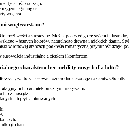
utentyczność aranżacji.
eprzyjemnego pogłosu.
zty wnętrza.
lami wnętrzarskimi?
erokie możliwości aranżacyjne. Można połączyć go ze stylem industrial
skiego – jasnych kolorów, naturalnego drewna i miękkich tkanin. Styl g
lski w loftowej aranżacji podkreśla romantyczną przytulność dzięki p
 surowością industrialną a ciepłem i komfortem.
rialnego charakteru bez mebli typowych dla loftu?
ftowych, warto zastosować różnorodne dekoracje i akcenty. Oto kilka 
bstrakcyjnymi lub architektonicznymi motywami.
 lub z mosiądzu.
nianych lub płyt laminowanych.
ki.
w.
donicach.
uniknąć chaosu.