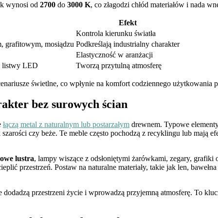
wek wynosi od
2700
do
3000 K
, co złagodzi chłód materiałów i nada wnę
Efekt
Kontrola kierunku światła
, grafitowym, mosiądzu
Podkreślają industrialny charakter
Elastyczność w aranżacji
, listwy LED
Tworzą przytulną atmosferę
enariusze świetlne, co wpłynie na komfort codziennego użytkowania pr
rakter bez surowych ścian
e
łączą metal z naturalnym lub postarzałym
drewnem. Typowe elementy t
k szarości czy beże. Te meble często pochodzą z recyklingu lub mają ef
owe lustra
, lampy wiszące z odsłoniętymi żarówkami, zegary, grafiki 
ieplić przestrzeń. Postaw na naturalne materiały, takie jak len, baweł
 dodadzą przestrzeni życie i wprowadzą przyjemną atmosferę. To kluc