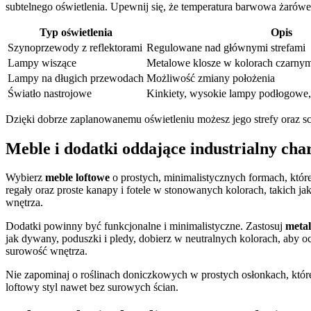
subtelnego oświetlenia. Upewnij się, że temperatura barwowa żaró
Typ oświetlenia
Opis
Szynoprzewody z reflektorami
Regulowane nad głównymi strefami
Lampy wiszące
Metalowe klosze w kolorach czarnym
Lampy na długich przewodach
Możliwość zmiany położenia
Światło nastrojowe
Kinkiety, wysokie lampy podłogowe
Dzięki dobrze zaplanowanemu oświetleniu możesz jego strefy oraz sc
Meble i dodatki oddające industrialny cha
Wybierz
meble loftowe
o prostych, minimalistycznych formach, któr
regały oraz proste kanapy i fotele w stonowanych kolorach, takich ja
wnętrza.
Dodatki powinny być funkcjonalne i minimalistyczne. Zastosuj
metal
jak dywany, poduszki i pledy, dobierz w neutralnych kolorach, aby oc
surowość wnętrza.
Nie zapominaj o roślinach doniczkowych w prostych osłonkach, które
loftowy styl nawet bez surowych ścian.