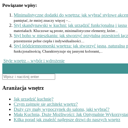
Powiązane wpisy:
Minimalistyczne dodatki do wnętrza: jak wybrać stylowe akcen
pamiętać, że mniej znaczy więcej –...
Styl skandynawski w kuchni: jak urządzić funkcjonalną i jasną
materiałach. Kluczowe są proste, minimalistyczne elementy, które...
Styl boho w mieszkaniu: jak stworzyć przytulną przestrzeń łącz
przestrzenie pełne ciepła i indywidualności....
Styl śródziemnomorski wnętrza: jak stworzyć jasną, naturalną pr
funkcjonalnością. Charakteryzuje się jasnymi kolorami,...
Style wnętrz – wybór i wdrożenie
Zobacz
←
Styl skandynawski z drewnem i czernią: jak połączyć naturalne c
Styl loftowy: jak dobrać dodatki podkreślające industrialny charakter
wpisy
Szukaj:
Aranżacja wnętrz
Jak urządzić kuchnię?
Czym zajmuje się architekt wnętrz?
Duży czy mały wypoczynek do salonu, jaki wybrać?
Mała Kuchnia, Duże Możliwości: Jak Optymalnie Wykorzystać
Kilka porad jak znaleźć najlepsze drzwi do naszych wnętrz