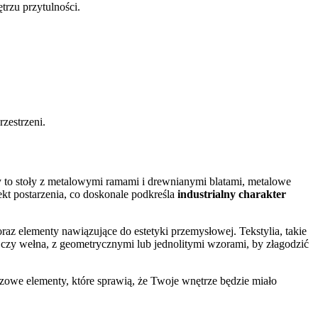
trzu przytulności.
zestrzeni.
o stoły z metalowymi ramami i drewnianymi blatami, metalowe
ekt postarzenia, co doskonale podkreśla
industrialny charakter
oraz elementy nawiązujące do estetyki przemysłowej. Tekstylia, takie
na czy wełna, z geometrycznymi lub jednolitymi wzorami, by złagodzić
zowe elementy, które sprawią, że Twoje wnętrze będzie miało