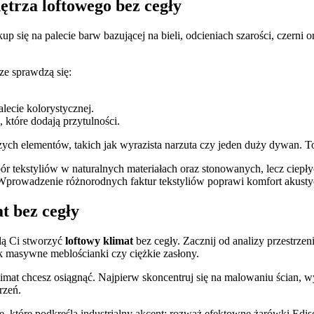
ętrza loftowego bez cegły
up się na palecie barw bazującej na bieli, odcieniach szarości, czerni 
rze sprawdzą się:
lecie kolorystycznej.
które dodają przytulności.
ych elementów, takich jak wyrazista narzuta czy jeden duży dywan. To 
tekstyliów w naturalnych materiałach oraz stonowanych, lecz ciepłych
ń. Wprowadzenie różnorodnych faktur tekstyliów poprawi komfort akust
t bez cegły
lą Ci stworzyć
loftowy klimat
bez cegły. Zacznij od analizy przestrzeni
jak masywne meblościanki czy ciężkie zasłony.
limat chcesz osiągnąć. Najpierw skoncentruj się na malowaniu ścian, w
rzeń.
, które podkreślą industrialny akcent; rozważ efektowne żarówki Ediso