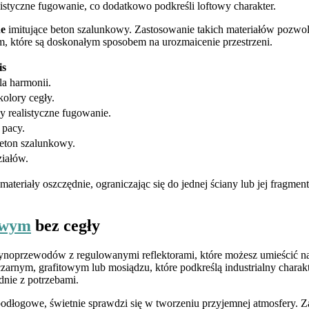
istyczne fugowanie, co dodatkowo podkreśli loftowy charakter.
ne
imitujące beton szalunkowy. Zastosowanie takich materiałów pozwol
 które są doskonałym sposobem na urozmaicenie przestrzeni.
is
dla harmonii.
kolory cegły.
y realistyczne fugowanie.
 pacy.
beton szalunkowy.
iałów.
ateriały oszczędnie, ograniczając się do jednej ściany lub jej fragme
towym
bez cegły
noprzewodów z regulowanymi reflektorami, które możesz umieścić nad 
zarnym, grafitowym lub mosiądzu, które podkreślą industrialny chara
dnie z potrzebami.
 podłogowe, świetnie sprawdzi się w tworzeniu przyjemnej atmosfery. 