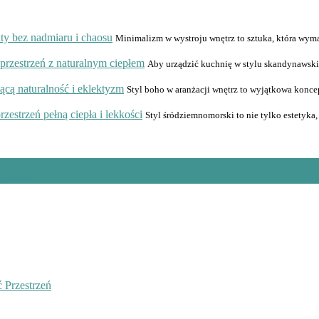
ty bez nadmiaru i chaosu
Minimalizm w wystroju wnętrz to sztuka, która wym
 przestrzeń z naturalnym ciepłem
Aby urządzić kuchnię w stylu skandynawskim
ącą naturalność i eklektyzm
Styl boho w aranżacji wnętrz to wyjątkowa koncep
zestrzeń pełną ciepła i lekkości
Styl śródziemnomorski to nie tylko estetyka,
iepło z nowoczesnym kontrastem w aranżacji wnętrz
 wnętrza
→
 Przestrzeń