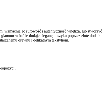
nym, wzmacniając surowość i autentyczność wnętrza, lub stworzyć
lamour w lofcie dodaje elegancji i szyku poprzez złote dodatki i
ostarzanemu drewnu i delikatnym tekstyliom.
propozycji: