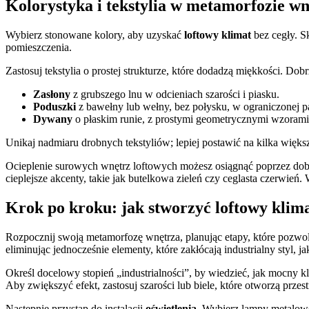
Kolorystyka i tekstylia w metamorfozie wn
Wybierz stonowane kolory, aby uzyskać
loftowy klimat
bez cegły. Sk
pomieszczenia.
Zastosuj tekstylia o prostej strukturze, które dodadzą miękkości. Dob
Zasłony
z grubszego lnu w odcieniach szarości i piasku.
Poduszki
z bawełny lub wełny, bez połysku, w ograniczonej pa
Dywany
o płaskim runie, z prostymi geometrycznymi wzorami, 
Unikaj nadmiaru drobnych tekstyliów; lepiej postawić na kilka większ
Ocieplenie surowych wnętrz loftowych możesz osiągnąć poprzez dobór 
cieplejsze akcenty, takie jak butelkowa zieleń czy ceglasta czerwie
Krok po kroku: jak stworzyć loftowy klima
Rozpocznij swoją metamorfozę wnętrza, planując etapy, które pozwo
eliminując jednocześnie elementy, które zakłócają industrialny styl, 
Określ docelowy stopień „industrialności”, by wiedzieć, jak mocny k
Aby zwiększyć efekt, zastosuj szarości lub biele, które otworzą przest
Następnie przystąp do instalacji
oświetlenia
. Wybierz lampy metalowe