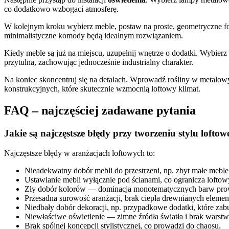
co dodatkowo wzbogaci atmosferę.
W kolejnym kroku wybierz meble, postaw na proste, geometryczne 
minimalistyczne komody będą idealnym rozwiązaniem.
Kiedy meble są już na miejscu, uzupełnij wnętrze o dodatki. Wybierz 
przytulna, zachowując jednocześnie industrialny charakter.
Na koniec skoncentruj się na detalach. Wprowadź rośliny w metalowy
konstrukcyjnych, które skutecznie wzmocnią loftowy klimat.
FAQ – najczęściej zadawane pytania
Jakie są najczęstsze błędy przy tworzeniu stylu loftow
Najczęstsze błędy w aranżacjach loftowych to:
Nieadekwatny dobór mebli do przestrzeni, np. zbyt małe meble
Ustawianie mebli wyłącznie pod ścianami, co ogranicza loftowy
Zły dobór kolorów — dominacja monotematycznych barw prowa
Przesadna surowość aranżacji, brak ciepła drewnianych element
Niedbały dobór dekoracji, np. przypadkowe dodatki, które zabu
Niewłaściwe oświetlenie — zimne źródła światła i brak warst
Brak spójnej koncepcji stylistycznej, co prowadzi do chaosu.