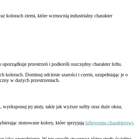
oraz kolorach ziemi, które wzmocnią industrialny charakter
uporządkuje przestrzeń i podkreśli oszczędny charakter loftu.
 kolorach. Dominuj odcienie szarości i czerni, uzupełniając je o
yczny w dużych przestrzeniach.
, wyeksponuj jej atuty, takie jak wyższe sufity oraz duże okna,
ybierając stonowane kolory, które sprzyjają
loftowemu charakterowi
.
n jako uzupełnienie. W ten sposób stworzysz różne strefy świetlne,