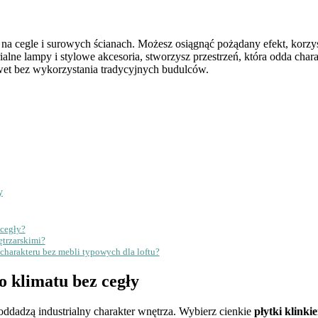
na cegle i surowych ścianach. Możesz osiągnąć pożądany efekt, korzy
ialne lampy i stylowe akcesoria, stworzysz przestrzeń, która odda char
awet bez wykorzystania tradycyjnych budulców.
y
 cegły?
ętrzarskimi?
 charakteru bez mebli typowych dla loftu?
o klimatu bez cegły
e oddadzą industrialny charakter wnętrza. Wybierz cienkie
płytki klinki