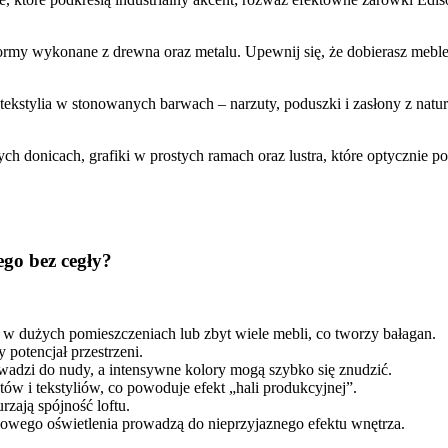
formy wykonane z drewna oraz metalu. Upewnij się, że dobierasz me
tekstylia w stonowanych barwach – narzuty, poduszki i zasłony z natura
ch donicach, grafiki w prostych ramach oraz lustra, które optycznie p
ego bez cegły?
 w dużych pomieszczeniach lub zbyt wiele mebli, co tworzy bałagan.
 potencjał przestrzeni.
dzi do nudy, a intensywne kolory mogą szybko się znudzić.
ów i tekstyliów, co powoduje efekt „hali produkcyjnej”.
rzają spójność loftu.
wowego oświetlenia prowadzą do nieprzyjaznego efektu wnętrza.