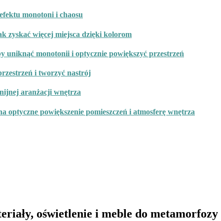
 efektu monotoni i chaosu
k zyskać więcej miejsca dzięki kolorom
by uniknąć monotonii i optycznie powiększyć przestrzeń
rzestrzeń i tworzyć nastrój
ijnej aranżacji wnętrza
 na optyczne powiększenie pomieszczeń i atmosferę wnętrza
teriały, oświetlenie i meble do metamorfozy