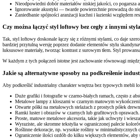
Nieodpowiedni dobór materiałów niskiej jakości, co pogarsza a
Ignorowanie akustyki — twarde powierzchnie prowadzą do ni
Zaniedbanie spójności aranżacji kuchni i łazienki względem res
Czy można łączyć styl loftowy bez cegły z innymi sty
Tak, styl loftowy doskonale łączy się z różnymi stylami, co daje sz
bardziej przytulną wersję poprzez dodanie elementów stylu skandynaw
luksusowe materiały, tworząc kontrast z surowym tłem. Styl prowansa
W każdym z tych połączeń istotne jest zachowanie równowagi między
Jakie są alternatywne sposoby na podkreślenie indust
Aby podkreślić industrialny charakter wnętrza bez typowych mebli lo
Duże grafiki i fotografie w czarno-białych ramach, często z a
Metalowe lampy z kloszami w czarnym matowym wykończeniu
Otwarte półki na metalowych stelażach z prostych półek drew
Ramki luster i obrazów w czarnych lub grafitowych oprawach.
Proste, matowe metalowe akcesoria, takie jak uchwyty i wiesza
Wyraziste, ale skromne tekstylia w ograniczonej palecie koloró
Roślinne dekoracje, np. wysokie rośliny w minimalistycznych 
Ograniczenie ilości ozdób do kilku większych elementów, aby 