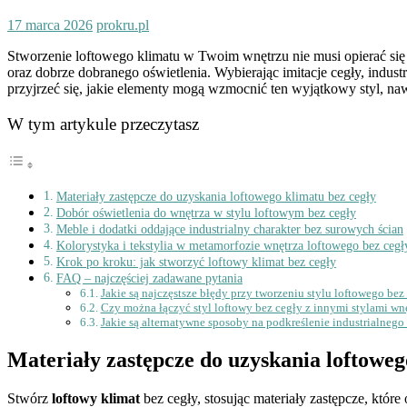
17 marca 2026
prokru.pl
Stworzenie loftowego klimatu w Twoim wnętrzu nie musi opierać się 
oraz dobrze dobranego oświetlenia. Wybierając imitacje cegły, industr
przyjrzeć się, jakie elementy mogą wzmocnić ten wyjątkowy styl, n
W tym artykule przeczytasz
Materiały zastępcze do uzyskania loftowego klimatu bez cegły
Dobór oświetlenia do wnętrza w stylu loftowym bez cegły
Meble i dodatki oddające industrialny charakter bez surowych ścian
Kolorystyka i tekstylia w metamorfozie wnętrza loftowego bez cegł
Krok po kroku: jak stworzyć loftowy klimat bez cegły
FAQ – najczęściej zadawane pytania
Jakie są najczęstsze błędy przy tworzeniu stylu loftowego bez
Czy można łączyć styl loftowy bez cegły z innymi stylami wn
Jakie są alternatywne sposoby na podkreślenie industrialnego
Materiały zastępcze do uzyskania loftoweg
Stwórz
loftowy klimat
bez cegły, stosując materiały zastępcze, któr