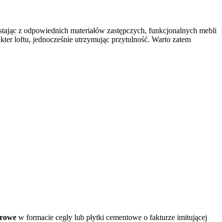
stając z odpowiednich materiałów zastępczych, funkcjonalnych mebli
akter loftu, jednocześnie utrzymując przytulność. Warto zatem
erowe
w formacie cegły lub płytki cementowe o fakturze imitującej