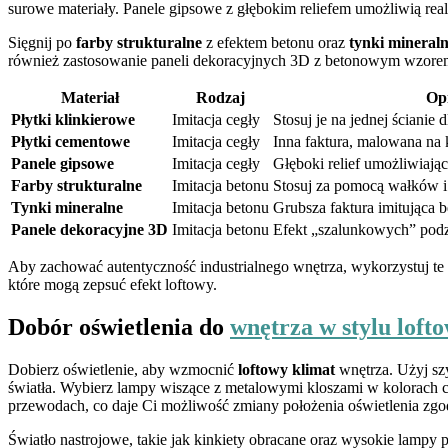
surowe materiały. Panele gipsowe z głębokim reliefem umożliwią real
Sięgnij po
farby strukturalne
z efektem betonu oraz
tynki mineral
również zastosowanie paneli dekoracyjnych 3D z betonowym wzorem,
Materiał
Rodzaj
Op
Płytki klinkierowe
Imitacja cegły
Stosuj je na jednej ścianie 
Płytki cementowe
Imitacja cegły
Inna faktura, malowana na 
Panele gipsowe
Imitacja cegły
Głęboki relief umożliwiając
Farby strukturalne
Imitacja betonu
Stosuj za pomocą wałków i
Tynki mineralne
Imitacja betonu
Grubsza faktura imitująca 
Panele dekoracyjne 3D
Imitacja betonu
Efekt „szalunkowych” podz
Aby zachować autentyczność industrialnego wnętrza, wykorzystuj te m
które mogą zepsuć efekt loftowy.
Dobór oświetlenia do
wnętrza w stylu lof
Dobierz oświetlenie, aby wzmocnić
loftowy klimat
wnętrza. Użyj szy
światła. Wybierz lampy wiszące z metalowymi kloszami w kolorach c
przewodach, co daje Ci możliwość zmiany położenia oświetlenia zgo
Światło nastrojowe, takie jak kinkiety obracane oraz wysokie lampy