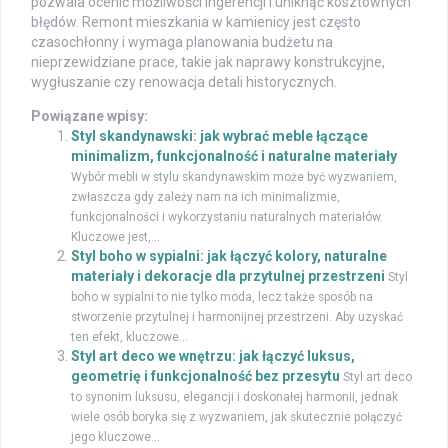
pozwala ocenić możliwości ingerencji i uniknąć kosztownych
błędów. Remont mieszkania w kamienicy jest często
czasochłonny i wymaga planowania budżetu na
nieprzewidziane prace, takie jak naprawy konstrukcyjne,
wygłuszanie czy renowacja detali historycznych.
Powiązane wpisy:
Styl skandynawski: jak wybrać meble łączące
minimalizm, funkcjonalność i naturalne materiały
Wybór mebli w stylu skandynawskim może być wyzwaniem,
zwłaszcza gdy zależy nam na ich minimalizmie,
funkcjonalności i wykorzystaniu naturalnych materiałów.
Kluczowe jest,...
Styl boho w sypialni: jak łączyć kolory, naturalne
materiały i dekoracje dla przytulnej przestrzeni
Styl
boho w sypialni to nie tylko moda, lecz także sposób na
stworzenie przytulnej i harmonijnej przestrzeni. Aby uzyskać
ten efekt, kluczowe...
Styl art deco we wnętrzu: jak łączyć luksus,
geometrię i funkcjonalność bez przesytu
Styl art deco
to synonim luksusu, elegancji i doskonałej harmonii, jednak
wiele osób boryka się z wyzwaniem, jak skutecznie połączyć
jego kluczowe...