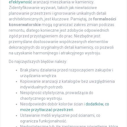
efektywność
aranżacji mieszkania w kamienicy.
Zidentyfikowanie wyzwań, takich jak niewłaściwe
planowanie przestrzeni i ignorowanie unikalnych detali
architektonicznych, jest kluczowe. Pamiętaj, że
formalności
konserwatorskie
mogą ograniczać zakres zmian podczas
remontu, dlatego konieczne jest zdobycie odpowiednich
zgód przed przystąpieniem do prac. Niezbędne jest
przemyślane dostosowanie współczesnych elementów
dekoracyjnych do oryginalnych detali kamienicy, co pozwoli
na uzyskanie harmonijnego i atrakcyjnego wystroju.
Do najczęstszych błędów należy:
Brak planu działania przed rozpoczęciem zakupów i
urządzania wnętrza.
Kopiowanie aranżacji z katalogów bez uwzględnienia
indywidualnych potrzeb.
Niespójność stylistyczna, prowadząca do
chaotycznego wystroju.
Nieodpowiedni dobór kolorów ścian i
dodatków, co
może przytłaczać przestrzeń
.
Ustawianie mebli wyłącznie pod ścianami, co
ogranicza funkcjonalność.
Niedostateczne lub źle zaplanowane oświetlenie, które