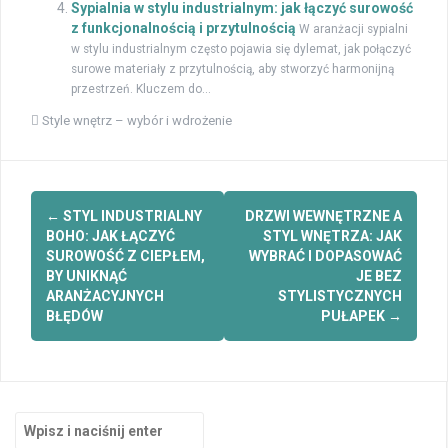
Sypialnia w stylu industrialnym: jak łączyć surowość
z funkcjonalnością i przytulnością
W aranżacji sypialni
w stylu industrialnym często pojawia się dylemat, jak połączyć
surowe materiały z przytulnością, aby stworzyć harmonijną
przestrzeń. Kluczem do...
Style wnętrz – wybór i wdrożenie
Zobacz
←
STYL INDUSTRIALNY
DRZWI WEWNĘTRZNE A
wpisy
BOHO: JAK ŁĄCZYĆ
STYL WNĘTRZA: JAK
SUROWOŚĆ Z CIEPŁEM,
WYBRAĆ I DOPASOWAĆ
BY UNIKNĄĆ
JE BEZ
ARANŻACYJNYCH
STYLISTYCZNYCH
BŁĘDÓW
PUŁAPEK
→
Szukaj: