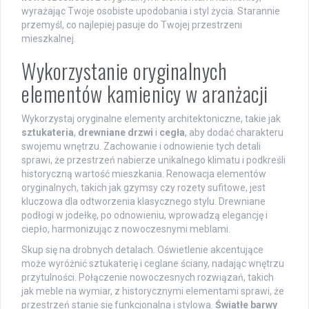
wyrażając Twoje osobiste upodobania i styl życia. Starannie
przemyśl, co najlepiej pasuje do Twojej przestrzeni
mieszkalnej.
Wykorzystanie oryginalnych
elementów kamienicy w aranżacji
Wykorzystaj oryginalne elementy architektoniczne, takie jak
sztukateria
,
drewniane drzwi
i
cegła
, aby dodać charakteru
swojemu wnętrzu. Zachowanie i odnowienie tych detali
sprawi, że przestrzeń nabierze unikalnego klimatu i podkreśli
historyczną wartość mieszkania. Renowacja elementów
oryginalnych, takich jak gzymsy czy rozety sufitowe, jest
kluczowa dla odtworzenia klasycznego stylu. Drewniane
podłogi w jodełkę, po odnowieniu, wprowadzą elegancję i
ciepło, harmonizując z nowoczesnymi meblami.
Skup się na drobnych detalach. Oświetlenie akcentujące
może wyróżnić sztukaterię i ceglane ściany, nadając wnętrzu
przytulności. Połączenie nowoczesnych rozwiązań, takich
jak meble na wymiar, z historycznymi elementami sprawi, że
przestrzeń stanie się funkcjonalna i stylowa.
Światłe barwy