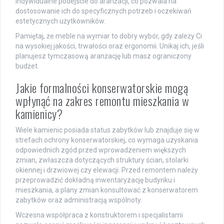
indywidualne podejście do aranżacji, co pozwala na
dostosowanie ich do specyficznych potrzeb i oczekiwań
estetycznych użytkowników.
Pamiętaj, że meble na wymiar to dobry wybór, gdy zależy Ci
na wysokiej jakości, trwałości oraz ergonomii. Unikaj ich, jeśli
planujesz tymczasową aranżację lub masz ograniczony
budżet.
Jakie formalności konserwatorskie mogą
wpłynąć na zakres remontu mieszkania w
kamienicy?
Wiele kamienic posiada status zabytków lub znajduje się w
strefach ochrony konserwatorskiej, co wymaga uzyskania
odpowiednich zgód przed wprowadzeniem większych
zmian, zwłaszcza dotyczących struktury ścian, stolarki
okiennej i drzwiowej czy elewacji. Przed remontem należy
przeprowadzić dokładną inwentaryzację budynku i
mieszkania, a plany zmian konsultować z konserwatorem
zabytków oraz administracją wspólnoty.
Wczesna współpraca z konstruktorem i specjalistami