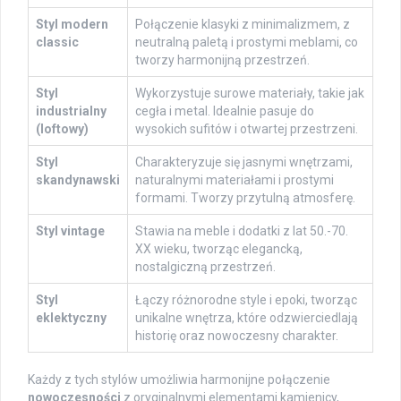
Styl modern
Połączenie klasyki z minimalizmem, z
classic
neutralną paletą i prostymi meblami, co
tworzy harmonijną przestrzeń.
Styl
Wykorzystuje surowe materiały, takie jak
industrialny
cegła i metal. Idealnie pasuje do
(loftowy)
wysokich sufitów i otwartej przestrzeni.
Styl
Charakteryzuje się jasnymi wnętrzami,
skandynawski
naturalnymi materiałami i prostymi
formami. Tworzy przytulną atmosferę.
Styl vintage
Stawia na meble i dodatki z lat 50.-70.
XX wieku, tworząc elegancką,
nostalgiczną przestrzeń.
Styl
Łączy różnorodne style i epoki, tworząc
eklektyczny
unikalne wnętrza, które odzwierciedlają
historię oraz nowoczesny charakter.
Każdy z tych stylów umożliwia harmonijne połączenie
nowoczesności
z oryginalnymi elementami kamienicy,