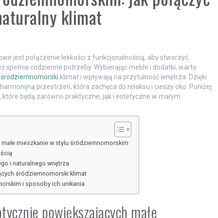
naturalny klimat
we jest połączenie lekkości z funkcjonalnością, aby stworzyć
eż spełnia codzienne potrzeby. Wybierając meble i dodatki, warto
ą
śródziemnomorski
klimat i wpływają na przytulność wnętrza. Dzięki
monijną przestrzeń, która zachęca do relaksu i cieszy oko. Poniżej
które będą zarówno praktyczne, jak i estetyczne w małym
ch małe mieszkanie w stylu śródziemnomorskim
ością
ego i naturalnego wnętrza
jących śródziemnomorski klimat
orskim i sposoby ich unikania
ptycznie powiększających małe