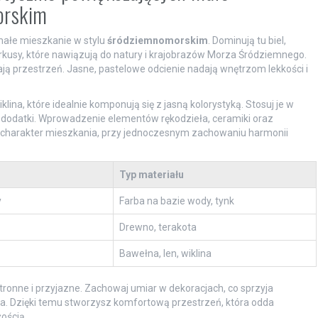
orskim
małe mieszkanie w stylu
śródziemnomorskim
. Dominują tu biel,
turkusy, które nawiązują do natury i krajobrazów Morza Śródziemnego.
ają przestrzeń. Jasne, pastelowe odcienie nadają wnętrzom lekkości i
iklina, które idealnie komponują się z jasną kolorystyką. Stosuj je w
 i dodatki. Wprowadzenie elementów rękodzieła, ceramiki oraz
 charakter mieszkania, przy jednoczesnym zachowaniu harmonii
Typ materiału
y
Farba na bazie wody, tynk
Drewno, terakota
Bawełna, len, wiklina
tronne i przyjazne. Zachowaj umiar w dekoracjach, co sprzyja
. Dzięki temu stworzysz komfortową przestrzeń, która odda
ością.