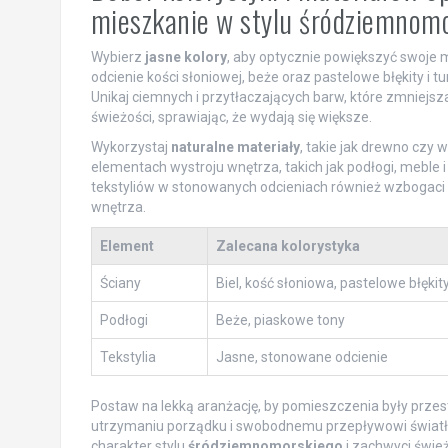
mieszkanie w stylu śródziemnom
Wybierz
jasne kolory
, aby optycznie powiększyć swoje 
odcienie kości słoniowej, beże oraz pastelowe błękity i 
Unikaj ciemnych i przytłaczających barw, które zmniejsz
świeżości, sprawiając, że wydają się większe.
Wykorzystaj
naturalne materiały
, takie jak drewno czy w
elementach wystroju wnętrza, takich jak podłogi, meble
tekstyliów w stonowanych odcieniach również wzbogaci
wnętrza.
Element
Zalecana kolorystyka
Ściany
Biel, kość słoniowa, pastelowe błękit
Podłogi
Beże, piaskowe tony
Tekstylia
Jasne, stonowane odcienie
Postaw na lekką aranżację, by pomieszczenia były przes
utrzymaniu porządku i swobodnemu przepływowi światła
charakter stylu
śródziemnomorskiego
i zachwyci śwież