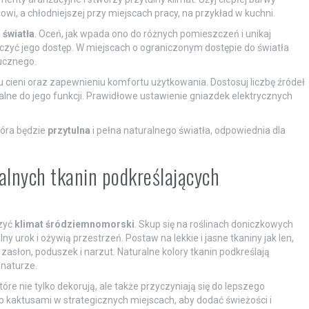
wi, a chłodniejszej przy miejscach pracy, na przykład w kuchni.
 światła
. Oceń, jak wpada ono do różnych pomieszczeń i unikaj
iczyć jego dostęp. W miejscach o ograniczonym dostępie do światła
ucznego.
 cieni oraz zapewnieniu komfortu użytkowania. Dostosuj liczbę źródeł
alne do jego funkcji. Prawidłowe ustawienie gniazdek elektrycznych
tóra będzie
przytulna
i pełna naturalnego światła, odpowiednia dla
alnych tkanin podkreślających
zyć
klimat śródziemnomorski
. Skup się na roślinach doniczkowych
lny urok i ożywią przestrzeń. Postaw na lekkie i jasne tkaniny jak len,
zasłon, poduszek i narzut. Naturalne kolory tkanin podkreślają
 naturze.
tóre nie tylko dekorują, ale także przyczyniają się do lepszego
kaktusami w strategicznych miejscach, aby dodać świeżości i