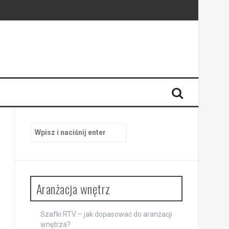
zestrzeń
sferę wnętrza
Szukaj:
Aranżacja wnętrz
Szafki RTV – jak dopasować do aranżacji
wnętrza?