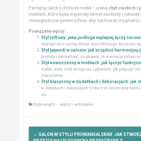
Pamiętaj także o doborze mebli – unikaj
zbyt ciężkich i
meblach, które będą wspierały klimat swobody i naturaln
niewygładzone powierzchnie, aby zachować oryginalny 
Powiązane wpisy:
Styl loftowy: jaka podłoga najlepiej łączy surow
wpasuje się w surowy klimat stylu loftowego, kluczowe będ
Styl japandi w salonie: jak urządzić harmonijną
prostotę i naturalność, co sprawia, że aranżacja salonu 
Styl nowoczesny w meblach: jak łączyć funkcjon
meble, wiele osób zmaga się z pytaniem, jak połączyć ich
nowoczesny...
Styl klasyczny w dodatkach i dekoracjach: jak
w dodatkach i dekoracjach to klucz do stworzenia harmoni
się...
Style wnętrz – wybór i wdrożenie
Zobacz
←
SALON W STYLU PROWANSALSKIM: JAK STWOR
PRZYTULNĄ I ELEGANCKĄ PRZESTRZEŃ Z