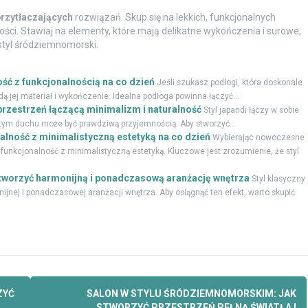
 przytłaczających
rozwiązań. Skup się na lekkich, funkcjonalnych
ości. Stawiaj na elementy, które mają delikatne wykończenia i surowe,
styl śródziemnomorski.
ość z funkcjonalnością na co dzień
Jeśli szukasz podłogi, która doskonale
ą jej materiał i wykończenie. Idealna podłoga powinna łączyć...
 przestrzeń łączącą minimalizm i naturalność
Styl japandi łączy w sobie
w tym duchu może być prawdziwą przyjemnością. Aby stworzyć...
alność z minimalistyczną estetyką na co dzień
Wybierając nowoczesne
 funkcjonalność z minimalistyczną estetyką. Kluczowe jest zrozumienie, że styl
 stworzyć harmonijną i ponadczasową aranżację wnętrza
Styl klasyczny
jnej i ponadczasowej aranżacji wnętrza. Aby osiągnąć ten efekt, warto skupić
ZYĆ
SALON W STYLU ŚRÓDZIEMNOMORSKIM: JAK
STWORZYĆ PRZESTRZEŃ PEŁNĄ ŚWIATŁA I