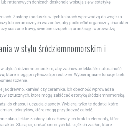
 lub rattanowych donicach doskonale wpisują się w estetykę
cieniach. Zasłony i poduszki w tych kolorach wprowadzą do wnętrza
koszy lub ceramicznych wazonów, aby podkreślić organiczny charakter
e czy suszone trawy, świetnie uzupełnią aranżację i wprowadzą
ania w stylu śródziemnomorskim i
w stylu śródziemnomorskim, aby zachować lekkość i naturalność
ów
, które mogą przytłaczać przestrzeń. Wybieraj jasne tonacje bieli,
 pomieszczenie.
kie jak drewno, kamień czy ceramika. Ich obecność wprowadza
worzyw sztucznych, które mogą zakłócać estetykę śródziemnomorską.
i do chaosu i uczucia ciasnoty. Wybieraj tylko te dodatki, które
admiaru tekstyliów, które mogą przytłaczać całość.
nne okna, lekkie zasłony lub całkowity ich brak to elementy, które
rakter. Staraj się unikać ciemnych lub ciężkich zasłon, które