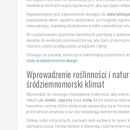
światła w strefach wypoczynkowych, aby sprzyjać relakso
Najważniejsze jest zapewnienie dostępu do
naturalnego
zasłaniania okien ciężkimi zasłonami, co mogłoby ogran
naturalnego, zaplanuj dodatkowe źródła oświetlenia szt
W rozplanowaniu punktów świetlnych pamiętaj o unikaniu
światła do wielkości pomieszczenia, aby było proporcjon
również ułatwi podłączanie urządzeń i lamp.
Stosując te zasady, stworzysz harmonijną przestrzeń, k
stylu śródziemnomorskiego
.
Wprowadzenie roślinności i natur
śródziemnomorski klimat
Wprowadź do swojego mieszkania roślinność, aby stwor
takich jak
oliwki
,
cyprysy
oraz
zioła
, które wniosą natura
bawełna i wełna, które doskonale sprawdzą się w formie 
przytulność wnętrza oraz wprowadzają elementy bliskie
Unikaj roślin sztucznych; zamiast nich wybierz te żywe, k
samopoczucia. Ustaw donice z lawendą, rozmarynem lub 