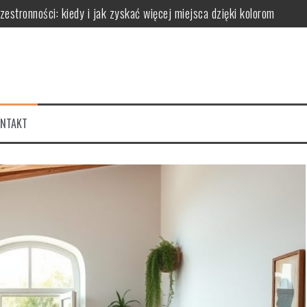
ć odcień i proporcje, by uniknąć monotonii i optycznie powiększyć pr
k optycznie modelować przestrzeń i tworzyć nastrój
 proporcje dla harmonijnej aranżacji wnętrza
k barwa światła wpływa na optyczne powiększenie pomieszczeń i atmo
jną aranżację unikając efektu monotoni i chaosu
ONTAKT
stronności: kiedy i jak zyskać więcej miejsca dzięki kolorom