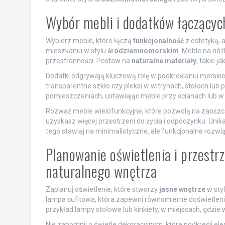
Wybór mebli i dodatków łączących
Wybierz meble, które łączą
funkcjonalność
z estetyką, 
mieszkaniu w stylu
śródziemnomorskim
. Meble na nóż
przestronności. Postaw na
naturalne materiały
, takie j
Dodatki odgrywają kluczową rolę w podkreślaniu morskiego
transparentne szkło czy pleksi w witrynach, stołach lub
pomieszczeniach, ustawiając meble przy ścianach lub w
Rozważ meble wielofunkcyjne, które pozwolą na zaoszcz
uzyskasz więcej przestrzeni do życia i odpoczynku. Unik
tego stawiaj na minimalistyczne, ale funkcjonalne rozwi
Planowanie oświetlenia i przestrz
naturalnego wnętrza
Zaplanuj oświetlenie, które stworzy
jasne wnętrze
w styl
lampa sufitowa, która zapewni równomierne doświetleni
przykład lampy stołowe lub kinkiety, w miejscach, gdzie 
Nie zapomnij o świetle dekoracyjnym, które podkreśli ele