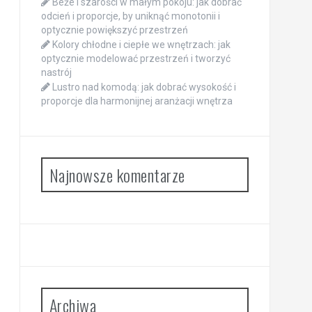
Beże i szarości w małym pokoju: jak dobrać
odcień i proporcje, by uniknąć monotonii i
optycznie powiększyć przestrzeń
Kolory chłodne i ciepłe we wnętrzach: jak
optycznie modelować przestrzeń i tworzyć
nastrój
Lustro nad komodą: jak dobrać wysokość i
proporcje dla harmonijnej aranżacji wnętrza
Najnowsze komentarze
Archiwa