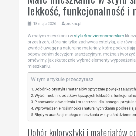
lekkość, funkcjonalność i 
18 maja 2026
prokru.pl
W małym mieszkaniu w
stylu śródziemnomorskim
kluczo
przestrzeń, która nie tylko zachwyca estetyką, ale równi
zwrócić uwagę na naturalne materiały, które podkreślaj
odpowiednim decyzjom aranżacyjnym, można stworzyć har
omówimy, jak skutecznie wybrać elementy wyposażenia, 
mieszkaniu.
W tym artykule przeczytasz
Dobór kolorystyki i materiałów optycznie powiększający
Wybór mebli i dodatków łączących lekkość z funkcjonaln
Planowanie oświetlenia i przestrzeni dla jasnego, przytuln
Wprowadzenie roślinności i naturalnych tkanin podkreśla
Błędy w aranżacji małego mieszkania w stylu śródziemnom
Dobór kolorystyki i materiałów o