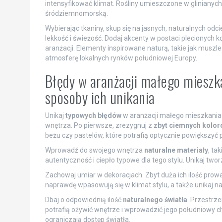
intensyfikować klimat. Rośliny umieszczone w glinianych
śródziemnomorską.
Wybierając tkaniny, skup się na jasnych, naturalnych od
lekkość i świeżość. Dodaj akcenty w postaci plecionych 
aranżacji. Elementy inspirowane naturą, takie jak muszl
atmosferę lokalnych rynków południowej Europy.
Błędy w aranżacji małego mieszk
sposoby ich unikania
Unikaj
typowych błędów
w aranżacji małego mieszkania 
wnętrza. Po pierwsze, zrezygnuj z
zbyt ciemnych kolor
beżu czy pastelów, które potrafią optycznie powiększyć
Wprowadź do swojego wnętrza
naturalne materiały
, ta
autentyczność i ciepło typowe dla tego stylu. Unikaj t
Zachowaj umiar w dekoracjach. Zbyt duża ich ilość prowadz
naprawdę wpasowują się w klimat stylu, a także unikaj n
Dbaj o odpowiednią ilość
naturalnego światła
. Przestrze
potrafią ożywić wnętrze i wprowadzić jego południowy cha
ograniczają dostęp światła.