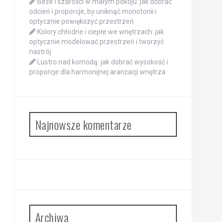
Beże i szarości w małym pokoju: jak dobrać
odcień i proporcje, by uniknąć monotonii i
optycznie powiększyć przestrzeń
Kolory chłodne i ciepłe we wnętrzach: jak
optycznie modelować przestrzeń i tworzyć
nastrój
Lustro nad komodą: jak dobrać wysokość i
proporcje dla harmonijnej aranżacji wnętrza
Najnowsze komentarze
Archiwa