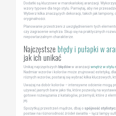
Dodatki są kluczowe w marokańskiej aranżacji. Wykorzys
wzory typowe dla tego stylu. Pamiętaj, aby nie przesadzi
Wybierz kilka znaczących dekoracji, takich jak lampiony
oryginalności.
Planowanie przestrzeni z uwzględnieniem tych elementów
czy zagracenie wnętrza. Skup się na praktycznych rozwi
niepowtarzalnym charakterze.
Najczęstsze
błędy i pułapki w ara
jak ich unikać
Unikaj najczęstszych
błędów
w aranżacji
wnętrz w stylu
Nadmiar wzorów i kolorów może zrujnować estetykę, dl
różnych wzorów, postaraj się wybrać kilka kluczowych, 
Uważaj na dobór kolorów – intensywne odcienie mogą przy
używać jasnych barw jako tła, które pozwolą na wystaw
gotowe rozwiązania z katalogów, przemyśl, które z elem
jej.
Spożytkuj przestrzeń mądrze, dbaj o
spójność stylisty
postaw na różnorodność źródeł światła – łącz lampy sufi