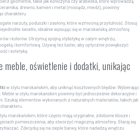
bierz geometrie, takie jak koniczyna czy arabeska, które wprowadzą
ak ceramika, drewno, kamień i metal (mosiądz, miedź), powinny
o charakteru.
gate narzuty, poduszki i zasłony, które wzmocnią przytulność. Stosuj
ejednolite światło, idealnie wpisując się w marokańską atmosferę.
w i kolorów. Utrzymuj spójną stylistykę w całym wnętrzu,
bogatą i komfortową. Używaj też luster, aby optycznie powiększyć
ść i estetykę.
 meble, oświetlenie i dodatki, unikając
tki
w stylu marokańskim, aby uniknąć kosztownych błędów. Wybierając
. Meble w stylu marokańskim powinny być jednocześnie dekoracyjne i
i. Szukaj elementów wykonanych z naturalnych materiałów, takich jak
charakteru.
ylu marokańskim, które często mają oryginalne, zdobione klosze i
częściach pomieszczenia, aby stworzyć magiczną atmosferę. Staraj się
ytłaczać. Zdecyduj się na ciepłe barwy, które nadadzą wnętrzu