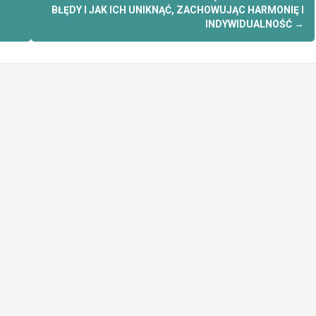
BŁĘDY I JAK ICH UNIKNĄĆ, ZACHOWUJĄC HARMONIĘ I
INDYWIDUALNOŚĆ
→