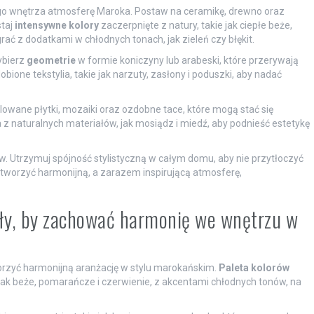
go wnętrza atmosferę Maroka. Postaw na ceramikę, drewno oraz
staj
intensywne kolory
zaczerpnięte z natury, takie jak ciepłe beże,
ać z dodatkami w chłodnych tonach, jak zieleń czy błękit.
ybierz
geometrie
w formie koniczyny lub arabeski, które przerywają
bione tekstylia, takie jak narzuty, zasłony i poduszki, aby nadać
alowane płytki, mozaiki oraz ozdobne tace, które mogą stać się
z naturalnych materiałów, jak mosiądz i miedź, aby podnieść estetykę
w. Utrzymuj spójność stylistyczną w całym domu, aby nie przytłoczyć
tworzyć harmonijną, a zarazem inspirującą atmosferę,
iały, by zachować harmonię we wnętrzu w
orzyć harmonijną aranżację w stylu marokańskim.
Paleta kolorów
h jak beże, pomarańcze i czerwienie, z akcentami chłodnych tonów, na