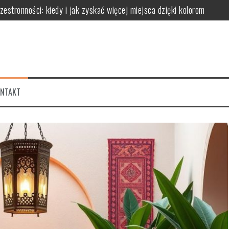
stronności: kiedy i jak zyskać więcej miejsca dzięki kolorom
ć odcień i proporcje, by uniknąć monotonii i optycznie powiększyć pr
k optycznie modelować przestrzeń i tworzyć nastrój
 proporcje dla harmonijnej aranżacji wnętrza
k barwa światła wpływa na optyczne powiększenie pomieszczeń i atmo
ONTAKT
jną aranżację unikając efektu monotoni i chaosu