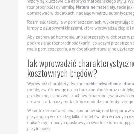
Wzory są kluczowe dla estetyki marokańskiego stylu. Wy
różnorodność i dynamikę.
Naturalne materiały
, takie j
dominować w dodatkach, nadając wnętrzu autentyczneg
Rozmieść tekstylia w pomieszczeniach, wykorzystując bo
lampy z ażurowymi kloszami, które wprowadzą ciepłe i ni
Aby zachować harmonię, unikaj przesady w doborze wzoró
podkreślając różnorodność tkanin, co uczyni przestrzeń 
małe pomieszczenia, a w dodatkach stawiaj na użyteczno
Jak wprowadzić charakterystyczne
kosztownych błędów?
Wprowadź charakterystyczne
meble
,
oświetlenie
i
doda
meble, zwróć uwagę na ich funkcjonalność oraz estetykę
praktyczne, co pozwoli zachować harmonię w przestrzen
drewno, rattan czy metal, które dodadzą autentycznego 
W kontekście oświetlenia, zastanów się nad lampami w st
przyciągają wzrok. Użyj kilku źródeł światła w różnych 
unikać zbyt mocnych, jaskrawych świateł, które mogą prz
przytulności.