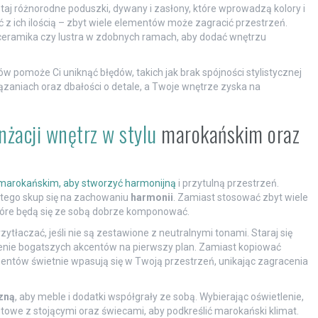
taj różnorodne poduszki, dywany i zasłony, które wprowadzą kolory i
ć z ich ilością – zbyt wiele elementów może zagracić przestrzeń.
, ceramika czy lustra w zdobnych ramach, aby dodać wnętrzu
 pomoże Ci uniknąć błędów, takich jak brak spójności stylistycznej
ązaniach oraz dbałości o detale, a Twoje wnętrze zyska na
nżacji wnętrz w stylu
marokańskim oraz
 marokańskim, aby stworzyć harmonijną
i przytulną przestrzeń.
atego skup się na zachowaniu
harmonii
. Zamiast stosować zbyt wiele
które będą się ze sobą dobrze komponować.
tłaczać, jeśli nie są zestawione z neutralnymi tonami. Staraj się
ienie bogatszych akcentów na pierwszy plan. Zamiast kopiować
entów świetnie wpasują się w Twoją przestrzeń, unikając zagracenia
czną
, aby meble i dodatki współgrały ze sobą. Wybierając oświetlenie,
towe z stojącymi oraz świecami, aby podkreślić marokański klimat.