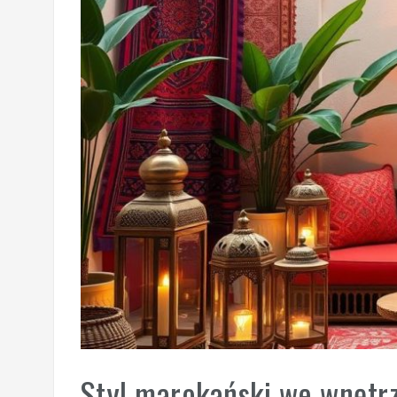
Styl marokański we wnętrz