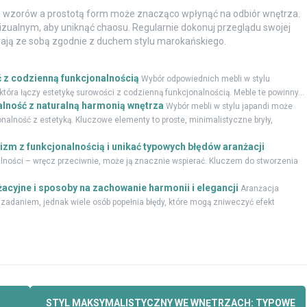
wzorów a prostotą form może znacząco wpłynąć na odbiór wnętrza.
izualnym, aby uniknąć chaosu. Regularnie dokonuj przeglądu swojej
rają ze sobą zgodnie z duchem stylu marokańskiego.
ć z codzienną funkcjonalnością
Wybór odpowiednich mebli w stylu
tóra łączy estetykę surowości z codzienną funkcjonalnością. Meble te powinny...
nalność z naturalną harmonią wnętrza
Wybór mebli w stylu japandi może
lność z estetyką. Kluczowe elementy to proste, minimalistyczne bryły,
izm z funkcjonalnością i unikać typowych błędów aranżacji
lności – wręcz przeciwnie, może ją znacznie wspierać. Kluczem do stworzenia
żacyjne i sposoby na zachowanie harmonii i elegancji
Aranżacja
 zadaniem, jednak wiele osób popełnia błędy, które mogą zniweczyć efekt
STYL MAKSYMALISTYCZNY WE WNĘTRZACH: TYPOWE