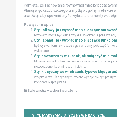
Pamiętaj, że zachowanie równowagi między bogactwem 
Planuj więc każdy szczegół z myślą o ogólnym efekcie w
aranżacji, aby upewnić się, że wybrane elementy współg
Powiązane wpisy:
Styl loftowy: jak wybrać meble łączące surowoś
loftowym może być kluczowy dla stworzenia przestrzeni, k
Styl japandi: jak wybrać meble łączące funkcjo
być wyzwaniem, zwłaszcza gdy chcemy połączyć funkcjona
wykonane...
Styl nowoczesny w kuchni: jak połączyć minimal
Minimalizm w kuchni nie oznacza rezygnacji z funkcjona
nowoczesnej kuchni jest umiejętne...
Styl klasyczny we wnętrzach: typowe błędy aran
wnętrz w stylu klasycznym często wydaje się być prostym
końcowy. Najczęstsze...
Style wnętrz – wybór i wdrożenie
Zobacz
←
STYL MAKSYMALISTYCZNY W PRAKTYCE: