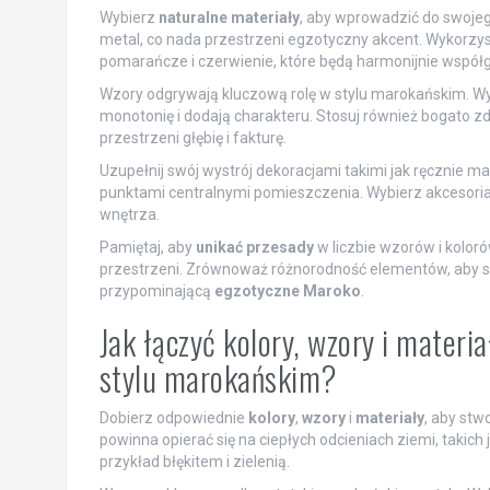
Wybierz
naturalne materiały
, aby wprowadzić do swoje
metal, co nada przestrzeni egzotyczny akcent. Wykorzy
pomarańcze i czerwienie, które będą harmonijnie współgr
Wzory odgrywają kluczową rolę w stylu marokańskim. W
monotonię i dodają charakteru. Stosuj również bogato zdo
przestrzeni głębię i fakturę.
Uzupełnij swój wystrój dekoracjami takimi jak ręcznie m
punktami centralnymi pomieszczenia. Wybierz akcesoria 
wnętrza.
Pamiętaj, aby
unikać przesady
w liczbie wzorów i koloró
przestrzeni. Zrównoważ różnorodność elementów, aby s
przypominającą
egzotyczne Maroko
.
Jak łączyć kolory, wzory i mater
stylu marokańskim?
Dobierz odpowiednie
kolory
,
wzory
i
materiały
, aby stw
powinna opierać się na ciepłych odcieniach ziemi, takic
przykład błękitem i zielenią.