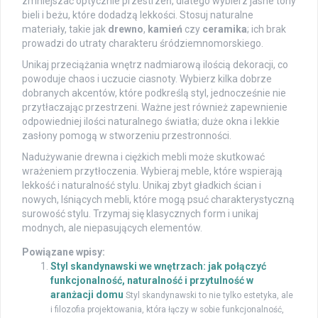
zmniejszać optycznie przestrzeń, dlatego wybierz jasne tony
bieli i beżu, które dodadzą lekkości. Stosuj naturalne
materiały, takie jak
drewno
,
kamień
czy
ceramika
; ich brak
prowadzi do utraty charakteru śródziemnomorskiego.
Unikaj przeciążania wnętrz nadmiarową ilością dekoracji, co
powoduje chaos i uczucie ciasnoty. Wybierz kilka dobrze
dobranych akcentów, które podkreślą styl, jednocześnie nie
przytłaczając przestrzeni. Ważne jest również zapewnienie
odpowiedniej ilości naturalnego światła; duże okna i lekkie
zasłony pomogą w stworzeniu przestronności.
Nadużywanie drewna i ciężkich mebli może skutkować
wrażeniem przytłoczenia. Wybieraj meble, które wspierają
lekkość i naturalność stylu. Unikaj zbyt gładkich ścian i
nowych, lśniących mebli, które mogą psuć charakterystyczną
surowość stylu. Trzymaj się klasycznych form i unikaj
modnych, ale niepasujących elementów.
Powiązane wpisy:
Styl skandynawski we wnętrzach: jak połączyć
funkcjonalność, naturalność i przytulność w
aranżacji domu
Styl skandynawski to nie tylko estetyka, ale
i filozofia projektowania, która łączy w sobie funkcjonalność,