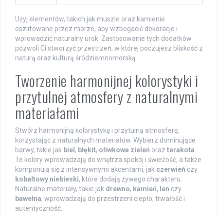
Użyj elementów, takich jak muszle oraz kamienie
oszlifowane przez morze, aby wzbogacić dekoracje i
wprowadzić naturalny urok. Zastosowanie tych dodatków
pozwoli Ci stworzyć przestrzeń, w której poczujesz bliskość z
naturą oraz kulturą śródziemnomorską.
Tworzenie harmonijnej kolorystyki i
przytulnej atmosfery z naturalnymi
materiałami
Stwórz harmonijną kolorystykę i przytulną atmosferę,
korzystając z naturalnych materiałów. Wybierz dominujące
barwy, takie jak
biel
,
błękit
,
oliwkowa zieleń
oraz
terakota
.
Te kolory wprowadzają do wnętrza spokój i świeżość, a także
komponują się z intensywnymi akcentami, jak
czerwień
czy
kobaltowy niebieski
, które dodają żywego charakteru.
Naturalne materiały, takie jak
drewno
,
kamień
,
len
czy
bawełna
, wprowadzają do przestrzeni ciepło, trwałość i
autentyczność.