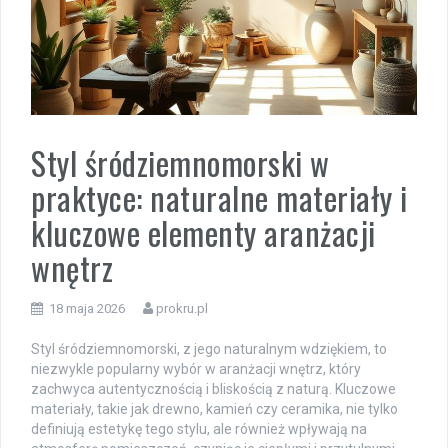
Styl śródziemnomorski w
praktyce: naturalne materiały i
kluczowe elementy aranżacji
wnętrz
18 maja 2026
prokru.pl
Styl śródziemnomorski, z jego naturalnym wdziękiem, to
niezwykle popularny wybór w aranżacji wnętrz, który
zachwyca autentycznością i bliskością z naturą. Kluczowe
materiały, takie jak drewno, kamień czy ceramika, nie tylko
definiują estetykę tego stylu, ale również wpływają na