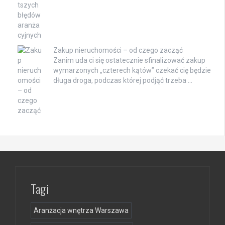
Zakup nieruchomości – od czego zacząć
Zanim uda ci się ostatecznie sfinalizować zakup
wymarzonych „czterech kątów” czekać cię będzie
długa droga, podczas której podjąć trzeba …
Tagi
Aranżacja wnętrza Warszawa