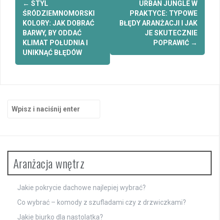
←
STYL
URBAN JUNGLE W
wpisy
ŚRÓDZIEMNOMORSKI
PRAKTYCE: TYPOWE
KOLORY: JAK DOBRAĆ
BŁĘDY ARANŻACJI I JAK
BARWY, BY ODDAĆ
JE SKUTECZNIE
KLIMAT POŁUDNIA I
POPRAWIĆ
→
UNIKNĄĆ BŁĘDÓW
Szukaj:
Aranżacja wnętrz
Jakie pokrycie dachowe najlepiej wybrać?
Co wybrać – komody z szufladami czy z drzwiczkami?
Jakie biurko dla nastolatka?