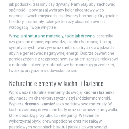
jak poduszki, zasłony czy dywany. Pamiętaj, aby zachować
spójność – powtarzaj wybrany kolor akcentowy w co
najmniej dwóch miejscach, co stworzy harmonię. Oryginalne
tekstury i materiały, takie jak len czy aksamit, również
wzbogacą Twoje wnętrze.
W
sypialni naturalne materiały, takie jak drewno
, ceramika
czy gliniane donice, wprowadzą ciepło i harmonię. Unikaj
syntetycznych tworzyw oraz mebli o ostrych krawędziach,
aby nie generować negatywnej energii. Dobrze oświetlone
pomieszczenie z rozproszonym światłem sprzyja relaksowi,
a naturalne akcenty materiałowe harmonizują przestrzeń,
tworząc przyjazne środowisko do snu.
Naturalne elementy w kuchni i łazience
Wprowadź naturalne elementy do swojej
kuchni
i
łazienki
,
aby nadać im charakterystyczny styl śródziemnomorski.
Wybierz
drewno
i
kamień
jako podstawowe materiały. W
kuchni zastosuj drewniane blaty oraz ceramiczne umywalki,
które dodadzą przytulności i elegancji. W łazience
wykorzystaj płytki drewnopodobne oraz mozaikę w
pastelowych odcieniach błękitu i piasku, co wprowadzi