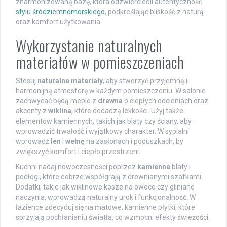
zharmonizowaną bazę, która odzwierciedli autentyczność
stylu śródziemnomorskiego
, podkreślając bliskość z naturą
oraz komfort użytkowania.
Wykorzystanie naturalnych
materiałów w pomieszczeniach
Stosuj
naturalne materiały
, aby stworzyć przyjemną i
harmonijną atmosferę w każdym pomieszczeniu. W salonie
zachwycać będą meble z
drewna
o ciepłych odcieniach oraz
akcenty z
wiklina
, które dodadzą lekkości. Użyj także
elementów kamiennych, takich jak blaty czy ściany, aby
wprowadzić trwałość i wyjątkowy charakter. W sypialni
wprowadź
len
i
wełnę
na zasłonach i poduszkach, by
zwiększyć komfort i ciepło przestrzeni.
Kuchni nadaj nowoczesności poprzez
kamienne
blaty i
podłogi, które dobrze współgrają z drewnianymi szafkami.
Dodatki, takie jak wiklinowe kosze na owoce czy gliniane
naczynia, wprowadzą naturalny urok i funkcjonalność. W
łazience zdecyduj się na matowe, kamienne płytki, które
sprzyjają pochłanianiu światła, co wzmocni efekty świeżości.