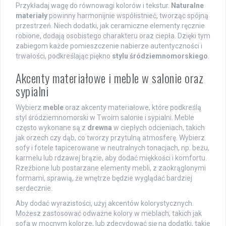
Przykładaj wagę do równowagi kolorów i tekstur.
Naturalne
materiały
powinny harmonijnie współistnieć, tworząc spójną
przestrzeń. Niech dodatki, jak ceramiczne elementy ręcznie
robione, dodają osobistego charakteru oraz ciepła. Dzięki tym
zabiegom każde pomieszczenie nabierze autentyczności i
trwałości, podkreślając piękno
stylu śródziemnomorskiego
.
Akcenty materiałowe i meble w salonie oraz
sypialni
Wybierz
meble
oraz akcenty materiałowe, które podkreślą
styl śródziemnomorski w Twoim salonie i sypialni. Meble
często wykonane są z
drewna
w ciepłych odcieniach, takich
jak orzech czy dąb, co tworzy przytulną atmosferę. Wybierz
sofy i fotele tapicerowane w neutralnych tonacjach, np. beżu,
karmelu lub rdzawej brązie, aby dodać miękkości i komfortu.
Rzeźbione lub postarzane elementy mebli, z zaokrąglonymi
formami, sprawią, że wnętrze będzie wyglądać bardziej
serdecznie.
Aby dodać wyrazistości, użyj akcentów kolorystycznych.
Możesz zastosować odważne kolory w meblach, takich jak
sofa w mocnym kolorze, lub zdecydować się na dodatki, takie