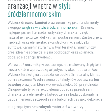
aranżacji wnętrz w
stylu
śródziemnomorskim
Wybierz
drewno
,
kamień
oraz
ceramikę
jako fundamenty
swojego
wnętrza w stylu śródziemnomorskim
. Drewno,
najlepiej jasne i lite, nada rustykalny charakter dzięki
naturalnej fakturze i delikatnym postarzeniom. Zastosuj je w
meblach oraz elementach konstrukcyjnych, jak belki
sufitowe. Kamień naturalny, w tym terakota, marmur czy
gres, idealnie sprawdzi się na podłogach oraz ścianach,
dodając elegancji i trwałości.
Wprowadź
ceramikę
w postaci ręcznie malowanych płytek i
mozaik, które wprowadzą artystyczny akcent do aranżacji.
Wybierz terakotę na posadzki, co podkreśli naturalny klimat
pomieszczenia. W odniesieniu do tekstyliów postaw na
len
,
bawełnę
oraz juta, które wprowadzą lekkość i przytulność.
Chropowate tynki i efekt bielenia dodadzą przestrzeni
charakteru, a elementy z kutego żelaza będą doskonałym
uzupełnieniem, szczególnie na balkonach czy jako dekoracje.
Integracja tych
naturalnych materiałów
stworzy