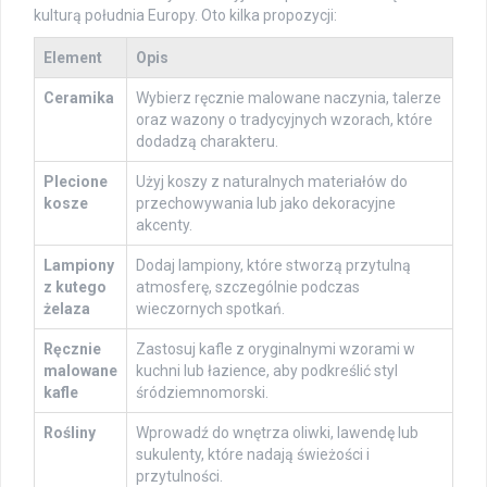
kulturą południa Europy. Oto kilka propozycji:
Element
Opis
Ceramika
Wybierz ręcznie malowane naczynia, talerze
oraz wazony o tradycyjnych wzorach, które
dodadzą charakteru.
Plecione
Użyj koszy z naturalnych materiałów do
kosze
przechowywania lub jako dekoracyjne
akcenty.
Lampiony
Dodaj lampiony, które stworzą przytulną
z kutego
atmosferę, szczególnie podczas
żelaza
wieczornych spotkań.
Ręcznie
Zastosuj kafle z oryginalnymi wzorami w
malowane
kuchni lub łazience, aby podkreślić styl
kafle
śródziemnomorski.
Rośliny
Wprowadź do wnętrza oliwki, lawendę lub
sukulenty, które nadają świeżości i
przytulności.