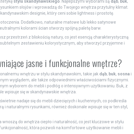
stetykę
stylu skandynawskiego
. Najlepszymi wyborami są
dąb
,
buk
,
 rysunkiem słojów i wprowadzą do Twojego wnętrza przytulny klimat.
andynawskim designie, który ceni sobie lightness i prostotę.
 otoczenia. Dodatkowo, naturalne matowe lub lekko satynowe
neutralnymi kolorami ścian stworzy spójną paletę barw.
ysz przestrzeń z bliskością natury, co jest esencją charakterystyczną
o subtelnym zestawieniu kolorystycznym, aby stworzyć przyjemne i
niające jasne i funkcjonalne wnętrze?
cjonalnemu wnętrzu w stylu skandynawskim, takie jak
dąb
,
buk
,
sosna
i
tycznym wyglądem, ale także odpowiednimi właściwościami fizycznymi.
ealnym wyborem do mebli i podłóg o intensywnym użytkowaniu. Buk, z
onale wpisuje się w skandynawskie wnętrza.
 świetnie nadaje się do mebli dziecięcych i kuchennych, co podkreśla
urą i naturalnymi rysunkami, również doskonale wpisuje się w ten styl,
wnoszą do wnętrza ciepło i naturalność, co jest kluczowe w stylu
unkcjonalność, która pozwoli na komfortowe użytkowanie mebli i