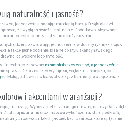
ują naturalność i jasność?
r drewna, jednocześnie nadając mu ciepłą barwę. Dzięki olejowi,
o sprawia, że wygląda świeżo i naturalnie. Dodatkowo, olejowanie
niami, co jest istotne w codziennym użytkowaniu.
odnych odcieni, zachowując jednocześnie widoczny rysunek słojów.
ci, a także jasne odcienie, idealne do stylu skandynawskiego.
a drewno, co wspiera jego trwałość.
o
. Ta technika zapewnia
minimalistyczny wygląd, a jednocześnie
 sprawia, że przestrzeń wydaje się większa i jaśniejsza, co
gnu
. Malując drewno na biało, stworzysz harmonijne połączenia z
 kolorów i akcentami w aranżacji?
nijną aranżację. Wybierz meble z jasnego drewna, na przykład z dębu,
ch. Zastosuj
naturalne
oraz
matowe
wykończenia, które podkreślą
utralnych barwach, takich jak biel, beż i szarości, które optycznie