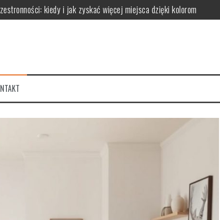
stronności: kiedy i jak zyskać więcej miejsca dzięki kolorom
ć odcień i proporcje, by uniknąć monotonii i optycznie powiększyć pr
k optycznie modelować przestrzeń i tworzyć nastrój
 proporcje dla harmonijnej aranżacji wnętrza
k barwa światła wpływa na optyczne powiększenie pomieszczeń i atmo
ONTAKT
jną aranżację unikając efektu monotoni i chaosu