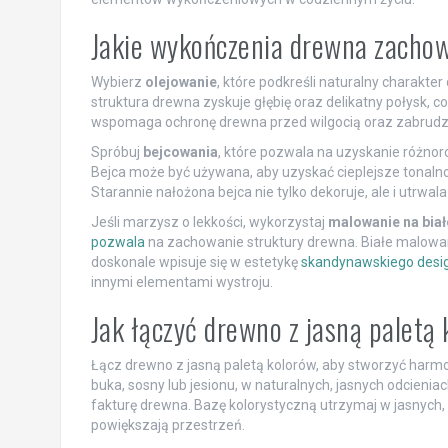
Jakie wykończenia drewna zachow
Wybierz
olejowanie
, które podkreśli naturalny charakte
struktura drewna zyskuje głębię oraz delikatny połysk, c
wspomaga ochronę drewna przed wilgocią oraz zabrudze
Spróbuj
bejcowania
, które pozwala na uzyskanie różnor
Bejca może być używana, aby uzyskać cieplejsze tonalnoś
Starannie nałożona bejca nie tylko dekoruje, ale i utrwal
Jeśli marzysz o lekkości, wykorzystaj
malowanie na biał
pozwala
na zachowanie struktury drewna. Białe malowanie
doskonale wpisuje się w estetykę
skandynawskiego desi
innymi elementami wystroju.
Jak łączyć drewno z jasną paletą
Łącz drewno z jasną paletą kolorów, aby stworzyć harmo
buka, sosny lub jesionu, w naturalnych, jasnych odcienia
fakturę drewna. Bazę kolorystyczną utrzymaj w jasnych, ne
powiększają przestrzeń.