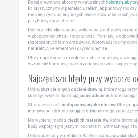
Dodaj drewniane akcenty w naturalnych
kolorach, aby p
kolorystycznymi w pastelach, takich jak pudrowy róż czy 
mocniejszych, pojedynczych elementów w kolorach jak mus
przytłoczyć przestrzeni.
Dobierz tekstylia i dodatki wykonane z naturalnych mater
wzbogacenia tekstur i przytulności. Pamiętaj o odpowied
rozproszonych lamp oraz świec. Wprowadź rośliny donicz
naturalnych elementów i ożywić wnętrze.
Utrzymuj minimalizm w ilości mebli i dodatków, stawiając 
wzmocnić harmonię przestrzeni, co pozwoli osiągnąć spó
Najczęstsze błędy przy wyborze 
Unikaj
zbyt ciemnych odcieni drewna
, które mogą przyt
skandynawskim dominują
jasne odcienie
, które dodają
Staraj się unikać
niedopasowanych kolorów
. Utrzymuj 
intensywne lub kontrastujące odcienie mogą zaburzyć e
Nie wybieraj mebli z
ciężkich materiałów
, które dominuj
będą współgrały z jasnymi odcieniami, wzmacniając otwa
Unikaj przesady w detalach. W stylu skandynawskim liczą s