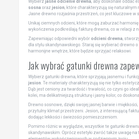
Wybierz
jasne odcienie drewna
, aby doskonale oddać e
sosna
oraz
jesion
, które charakteryzują się naturalnym
Jasne drewno rozjaśnia przestrzeń, co jest kluczowe w sk
Unikaj ciemnych odcieni, które mogą zaburzać harmonię
wykończenia podkreślają fakturę drewna, co w relacji z 
Zapewniając odpowiedni wybór
odcieni drewna
, stworz
dla stylu skandynawskiego. Staraj się wybierać drewno 
harmonijne wnętrze, które będzie sprzyjać relaksowi.
Jak wybrać gatunki drewna zapew
Wybierz gatunki drewna, które sprzyjają jasnemu i funk
jesion
. Te materiały charakteryzują się nie tylko este
Dąb jest ceniony za twardość i trwałość, co czyni go id
kolei, ma delikatniejszą strukturę i jasny kolor, co dosk
Drewno sosnowe, dzięki swojej jasnej barwie i miękkości,
przytulny klimat przestrzeni. Jesion, z interesującą fakt
dodając lekkości i świeżości pomieszczeniom.
Pomimo różnic w wyglądzie, wszystkie te gatunki drewna 
skandynawskim. Oprócz estetyki zwróć także uwagę na f
elementów wykończeniowych w codziennym życiu.