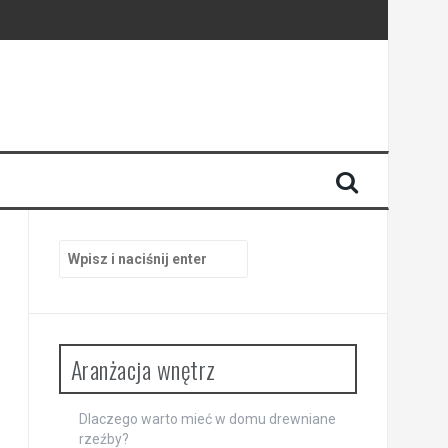
zestrzeń
sferę wnętrza
Szukaj:
Aranżacja wnętrz
Dlaczego warto mieć w domu drewniane
rzeźby?