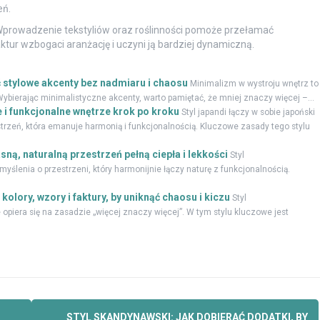
eń.
Wprowadzenie tekstyliów oraz roślinności pomoże przełamać
tur wzbogaci aranżację i uczyni ją bardziej dynamiczną.
ć stylowe akcenty bez nadmiaru i chaosu
Minimalizm w wystroju wnętrz to
bierając minimalistyczne akcenty, warto pamiętać, że mniej znaczy więcej –...
e i funkcjonalne wnętrze krok po kroku
Styl japandi łączy w sobie japoński
trzeń, która emanuje harmonią i funkcjonalnością. Kluczowe zasady tego stylu
ną, naturalną przestrzeń pełną ciepła i lekkości
Styl
myślenia o przestrzeni, który harmonijnie łączy naturę z funkcjonalnością.
olory, wzory i faktury, by uniknąć chaosu i kiczu
Styl
 opiera się na zasadzie „więcej znaczy więcej”. W tym stylu kluczowe jest
STYL SKANDYNAWSKI: JAK DOBIERAĆ DODATKI, BY