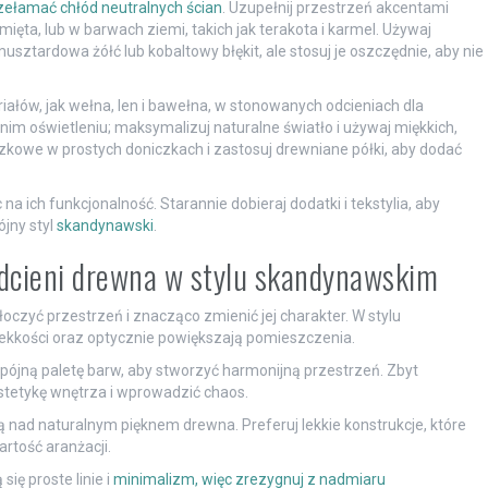
rzełamać chłód neutralnych ścian
. Uzupełnij przestrzeń akcentami
mięta, lub w barwach ziemi, takich jak terakota i karmel. Używaj
ztardowa żółć lub kobaltowy błękit, ale stosuj je oszczędnie, aby nie
iałów, jak wełna, len i bawełna, w stonowanych odcieniach dla
nim oświetleniu; maksymalizuj naturalne światło i używaj miękkich,
kowe w prostych doniczkach i zastosuj drewniane półki, aby dodać
na ich funkcjonalność. Starannie dobieraj dodatki i tekstylia, aby
jny styl
skandynawski
.
odcieni drewna w stylu skandynawskim
łoczyć przestrzeń i znacząco zmienić jej charakter. W stylu
 lekkości oraz optycznie powiększają pomieszczenia.
spójną paletę barw, aby stworzyć harmonijną przestrzeń. Zbyt
stetykę wnętrza i wprowadzić chaos.
ą nad naturalnym pięknem drewna. Preferuj lekkie konstrukcje, które
rtość aranżacji.
ię proste linie i
minimalizm, więc zrezygnuj z nadmiaru