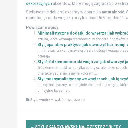
dekoracyjnych
akcentów, które mogą zagracać przestrz
Stylistycznie dobieraj akcenty w oparciu o
naturalność
. 
monotonię i doda wnętrzu przytulności. Różnorodność fak
Powiązane wpisy:
Minimalistyczne dodatki do wnętrza: jak wybra
sztuka, która wymaga staranności w doborze dodatków. Wy
Styl japandi w praktyce: jak stworzyć harmonijn
minimalizm z skandynawską przytulnością, tworząc przes
opierają...
Styl śródziemnomorski wnętrza: jak stworzyć jas
śródziemnomorski to nie tylko estetyka, ale także sposób 
Charakteryzuje się jasnymi kolorami,...
Styl maksymalistyczny we wnętrzach: jak łączyć k
maksymalistyczny to podejście do aranżacji wnętrz, które
umiejętne łączenie...
Style wnętrz – wybór i wdrożenie
Zobacz
←
STYL SKANDYNAWSKI: NAJCZĘSTSZE BŁĘDY