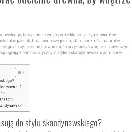
nawskiego, który nadaje wnętrzom lekkości i przytulności. Aby
i takie jak dąb, buk, sosna czy jesion, które podkreślą naturalny
totny, gdyż zbyt ciemne drewno może przytłoczyć wnętrze i zniweczyć
ej współgrają z minimalistycznym stylem skandynawskim, pomoże w
wskiego?
alne wnętrze?
ść?
anżacji?
skandynawskim
pasują do stylu skandynawskiego?