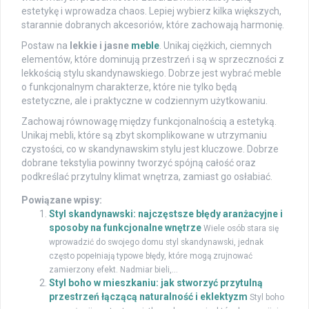
estetykę i wprowadza chaos. Lepiej wybierz kilka większych,
starannie dobranych akcesoriów, które zachowają harmonię.
Postaw na
lekkie i jasne
meble
. Unikaj ciężkich, ciemnych
elementów, które dominują przestrzeń i są w sprzeczności z
lekkością stylu skandynawskiego. Dobrze jest wybrać meble
o funkcjonalnym charakterze, które nie tylko będą
estetyczne, ale i praktyczne w codziennym użytkowaniu.
Zachowaj równowagę między funkcjonalnością a estetyką.
Unikaj mebli, które są zbyt skomplikowane w utrzymaniu
czystości, co w skandynawskim stylu jest kluczowe. Dobrze
dobrane tekstylia powinny tworzyć spójną całość oraz
podkreślać przytulny klimat wnętrza, zamiast go osłabiać.
Powiązane wpisy:
Styl skandynawski: najczęstsze błędy aranżacyjne i
sposoby na funkcjonalne wnętrze
Wiele osób stara się
wprowadzić do swojego domu styl skandynawski, jednak
często popełniają typowe błędy, które mogą zrujnować
zamierzony efekt. Nadmiar bieli,...
Styl boho w mieszkaniu: jak stworzyć przytulną
przestrzeń łączącą naturalność i eklektyzm
Styl boho