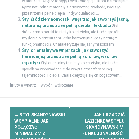
w aranżacji wnętrz to wyjątkowa koncepcja, która harmonijnie
łączy naturalne materiały z artystyczną swobodą, tworząc
przestrzenie pełne ciepła i indywidualności....
Styl śródziemnomorski wnętrza: jak stworzyć jasną,
naturalną przestrzeń pełną ciepła i lekkości
Styl
śródziemnomorski to nie tylko estetyka, ale także sposób
myślenia o przestrzeni, który harmonijnie łączy naturę z
funkcjonalnością. Charakteryzuje się jasnymi kolorami,...
Styl orientalny we wnętrzach: jak stworzyć
harmonijną przestrzeń pełną kolorów, wzorów i
egzotyki
Styl orientalny to nie tylko estetyka, ale także
sposób na wprowadzenie do wnętrz atmosfery pełnej
tajemniczości i ciepła. Charakteryzuje się on bogactwem...
Style wnętrz – wybór i wdrożenie
Zobacz
←
STYL SKANDYNAWSKI
JAK URZĄDZIĆ
wpisy
W SYPIALNI: JAK
ŁAZIENKĘ W STYLU
POŁĄCZYĆ
SKANDYNAWSKIM:
MINIMALIZM Z
FUNKCJONALNOŚĆ I