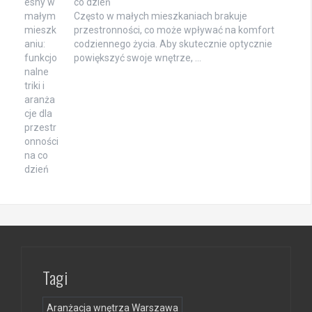
co dzień
Często w małych mieszkaniach brakuje
przestronności, co może wpływać na komfort
codziennego życia. Aby skutecznie optycznie
powiększyć swoje wnętrze, …
Tagi
Aranżacja wnętrza Warszawa