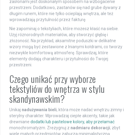
zasłonami jest doskonałym sposobem na wzbogacenie
przestrzeni. Dodatkowo, zastanów się nad grube dywany z
długim runem, które nie tylko ocieplają wnętrza, ale też
wprowadzają przytulność przez fakturę.
Nie zapominaj o tekstyliach, które możesz kłaść na siebie.
Użyj różnorodnych materiałów, aby stworzyć głębię i
złożoność. Na przykład, aksamitne poduszki w delikatne
wzory mogą być zestawione z lnianymi kołdrami, co tworzy
niezwykle komfortową atmosferę. Sprawdzaj, które
elementy dodają charakteru i przytulności do Twojej
przestrzeni.
Czego unikać przy wyborze
tekstyliów do wnętrza w stylu
skandynawskim?
Unikaj
nadużywania bieli
, która może nadać wnętrzu zimny i
sterylny charakter. Wprowadzaj ciepłe akcenty, takie jak
drewniane
dodatki lub pastelowe kolory, aby przełamać
monochromatyzm. Zrezygnuj z
nadmiaru dekoracji
; zbyt
wiele małych przedmiotów zaburza minimalistyczną