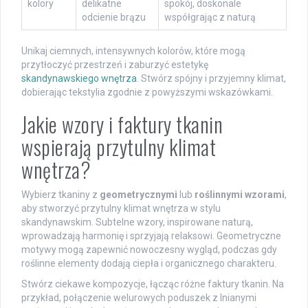
kolory
delikatne
spokój, doskonale
odcienie brązu
współgrając z naturą
Unikaj ciemnych, intensywnych kolorów, które mogą
przytłoczyć przestrzeń i zaburzyć estetykę
skandynawskiego wnętrza
. Stwórz spójny i przyjemny klimat,
dobierając tekstylia zgodnie z powyższymi wskazówkami.
Jakie wzory i faktury tkanin
wspierają przytulny klimat
wnętrza?
Wybierz tkaniny z
geometrycznymi
lub
roślinnymi wzorami
,
aby stworzyć przytulny klimat wnętrza w stylu
skandynawskim. Subtelne wzory, inspirowane naturą,
wprowadzają harmonię i sprzyjają relaksowi. Geometryczne
motywy mogą zapewnić nowoczesny wygląd, podczas gdy
roślinne elementy dodają ciepła i organicznego charakteru.
Stwórz ciekawe kompozycje, łącząc różne faktury tkanin. Na
przykład, połączenie welurowych poduszek z lnianymi