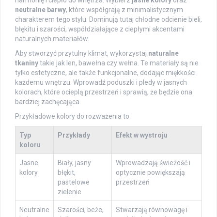
harmonię i ciepło do wnętrza. Wybierz
jasne kolory
oraz
neutralne barwy
, które współgrają z minimalistycznym
charakterem tego stylu. Dominują tutaj chłodne odcienie bieli,
błękitu i szarości, współdziałające z ciepłymi akcentami
naturalnych materiałów.
Aby stworzyć przytulny klimat, wykorzystaj
naturalne
tkaniny
takie jak len, bawełna czy wełna. Te materiały są nie
tylko estetyczne, ale także funkcjonalne, dodając miękkości
każdemu wnętrzu. Wprowadź poduszki i pledy w jasnych
kolorach, które ocieplą przestrzeń i sprawią, że będzie ona
bardziej zachęcająca.
Przykładowe kolory do rozważenia to:
Typ
Przykłady
Efekt w wystroju
koloru
Jasne
Biały, jasny
Wprowadzają świeżość i
kolory
błękit,
optycznie powiększają
pastelowe
przestrzeń
zielenie
Neutralne
Szarości, beże,
Stwarzają równowagę i