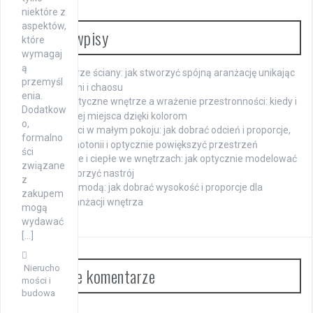
niektóre z
aspektów,
Ostatnie wpisy
które
wymagaj
ą
Meble w kolorze ściany: jak stworzyć spójną aranżację unikając
przemyśl
efektu monotoni i chaosu
enia.
Monochromatyczne wnętrze a wrażenie przestronności: kiedy i
Dodatkow
jak zyskać więcej miejsca dzięki kolorom
o,
Beże i szarości w małym pokoju: jak dobrać odcień i proporcje,
formalno
by uniknąć monotonii i optycznie powiększyć przestrzeń
ści
Kolory chłodne i ciepłe we wnętrzach: jak optycznie modelować
związane
przestrzeń i tworzyć nastrój
z
Lustro nad komodą: jak dobrać wysokość i proporcje dla
zakupem
harmonijnej aranżacji wnętrza
mogą
wydawać
[…]
Nierucho
Najnowsze komentarze
mości i
budowa