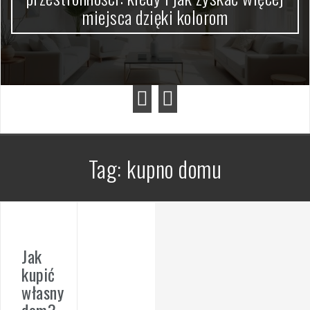
miejsca dzięki kolorom
Tag:
kupno domu
Jak
kupić
własny