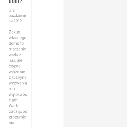
dom?
3
październi
ka 2019
Zakup
własnego
domu to
marzenie
wielu z
nas, ale
często
wiąże się
z licznymi
wyzwania
mi i
wątpliwoś
ciami.
Warto
zacząć od
zrozumie
nia