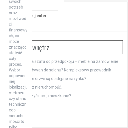
swoich
potrzeb
Szukaj:
oraz
możliwoś
ci
finansowy
ch, co
może
Aranżacja wnętrz
znacząco
ułatwić
cały
Funkcjonalna szafa do przedpokoju – meble na zamówienie
proces.
Wybór
Jak dobrać dywan do salonu? Kompleksowy przewodnik
odpowied
Jakie rodzaje drzwi są dostępne na rynku?
niej
lokalizacji,
Zanim kupisz nieruchomość…
metrażu
Jak wykończyć dom, mieszkanie?
czy stanu
techniczn
ego
nierucho
mości to
tylko