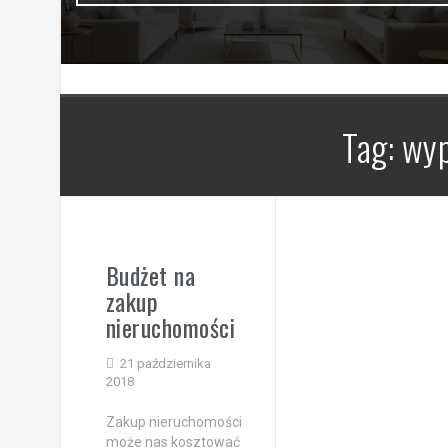
Tag:
wyp
Budżet na
zakup
nieruchomości
21 października
2018
Zakup nieruchomości
może nas kosztować