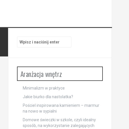
Szukaj:
Aranżacja wnętrz
Minimalizm w praktyce
Jakie biurko dla nastolatka?
Pościel inspirowana kamieniem – marmur
na nowo w sypialni
Domowe świeczki w szkole, czyli idealny
sposób, na wykorzystanie zalegających