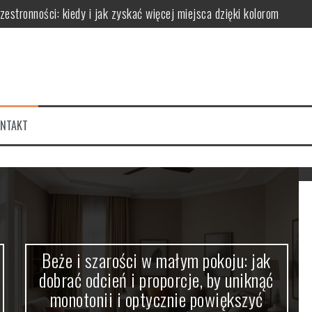
stronności: kiedy i jak zyskać więcej miejsca dzięki kolorom
ć odcień i proporcje, by uniknąć monotonii i optycznie powiększyć pr
k optycznie modelować przestrzeń i tworzyć nastrój
 proporcje dla harmonijnej aranżacji wnętrza
k barwa światła wpływa na optyczne powiększenie pomieszczeń i atmo
ONTAKT
jną aranżację unikając efektu monotoni i chaosu
Beże i szarości w małym pokoju: jak
dobrać odcień i proporcje, by uniknąć
monotonii i optycznie powiększyć