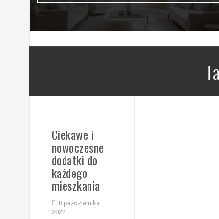
T
Ciekawe i
nowoczesne
dodatki do
każdego
mieszkania
8 października
2022