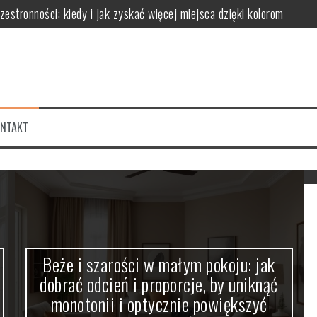
stronności: kiedy i jak zyskać więcej miejsca dzięki kolorom
ć odcień i proporcje, by uniknąć monotonii i optycznie powiększyć pr
k optycznie modelować przestrzeń i tworzyć nastrój
 proporcje dla harmonijnej aranżacji wnętrza
k barwa światła wpływa na optyczne powiększenie pomieszczeń i atmo
ONTAKT
jną aranżację unikając efektu monotoni i chaosu
Beże i szarości w małym pokoju: jak
dobrać odcień i proporcje, by uniknąć
monotonii i optycznie powiększyć