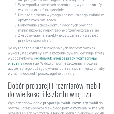
W przypadku otwartych przestrzeni, wyznacz strefy
wizualnie oraz funkcjonalnie.
Umieść elementy wymagające naturalnego światła w
optymalnych miejscach.
Planowanie ścieżek komunikacyjnych powinno
minimalizować niepotrzebne przemieszczanie się.
Zwróć uwagę na aspekty akustyczne i prywatność
przy lokalizacji stref.
Do wyznaczania stref funkcjonalnych możesz również
wykorzystać
dywany
. Umieszczenie dywanu definiuje strefę
wypoczynkową,
jadalnię lub miejsce pracy, wzmacniając
wizualną
separację. W dużych pomieszczeniach rozważ
użycie jednego dużego dywanu lub zestawu mniejszych, aby
wyraźnie oddzielić poszczególne obszary.
Dobór proporcji i rozmiarów mebli
do wielkości i kształtu wnętrza
Wybierz odpowiednie
proporcje mebli
i
rozmiary mebli
do
metrażu oraz wysokości swojego pomieszczenia. W małych
przestrzeniach skorzystaj z lekkich mebli o głębokości do 40