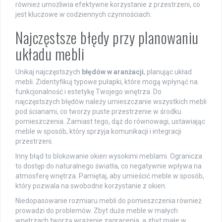
również umożliwia efektywne korzystanie z przestrzeni, co
jest kluczowe w codziennych czynnościach.
Najczęstsze błędy przy planowaniu
układu mebli
Unikaj najczęstszych
błędów w aranżacji
, planując układ
mebli. Zidentyfikuj typowe pułapki, które mogą wpłynąć na
funkcjonalność i estetykę Twojego wnętrza. Do
najczęstszych błędów należy umieszczanie wszystkich mebli
pod ścianami, co tworzy puste przestrzenie w środku
pomieszczenia. Zamiast tego, dąż do równowagi, ustawiając
meble w sposób, który sprzyja komunikacji i integracji
przestrzeni.
Inny błąd to blokowanie okien wysokimi meblami. Ogranicza
to dostęp do naturalnego światła, co negatywnie wpływa na
atmosferę wnętrza. Pamiętaj, aby umieścić meble w sposób,
który pozwala na swobodne korzystanie z okien.
Niedopasowanie rozmiaru mebli do pomieszczenia również
prowadzi do problemów. Zbyt duże meble w małych
wnętrzach tworzą wrażenie zagracenia, a zbyt małe w