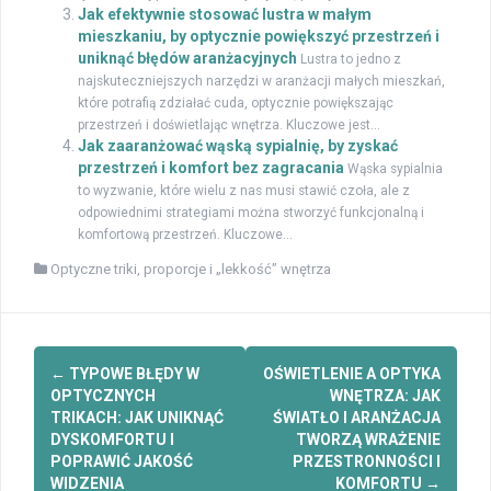
Jak efektywnie stosować lustra w małym
mieszkaniu, by optycznie powiększyć przestrzeń i
uniknąć błędów aranżacyjnych
Lustra to jedno z
najskuteczniejszych narzędzi w aranżacji małych mieszkań,
które potrafią zdziałać cuda, optycznie powiększając
przestrzeń i doświetlając wnętrza. Kluczowe jest...
Jak zaaranżować wąską sypialnię, by zyskać
przestrzeń i komfort bez zagracania
Wąska sypialnia
to wyzwanie, które wielu z nas musi stawić czoła, ale z
odpowiednimi strategiami można stworzyć funkcjonalną i
komfortową przestrzeń. Kluczowe...
Optyczne triki, proporcje i „lekkość” wnętrza
Zobacz
←
TYPOWE BŁĘDY W
OŚWIETLENIE A OPTYKA
wpisy
OPTYCZNYCH
WNĘTRZA: JAK
TRIKACH: JAK UNIKNĄĆ
ŚWIATŁO I ARANŻACJA
DYSKOMFORTU I
TWORZĄ WRAŻENIE
POPRAWIĆ JAKOŚĆ
PRZESTRONNOŚCI I
WIDZENIA
KOMFORTU
→