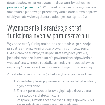
ścian działowych przesuwanymi drzwiami, by optycznie
powiększyć przestrzeń
. Wprowadzanie mebli na wymiar oraz
stosowanie pionowego przechowywania dodatkowo poprawi
efektywność wykorzystania dostępnych centymetrów.
Wyznaczanie i aranżacja stref
funkcjonalnych w pomieszczeniu
Wyznacz strefy funkcjonalne, aby poprawić
organizację
przestrzeni
oraz komfort użytkowania pomieszczenia.
Określ główne funkcje, takie jak strefa wypoczynkowa,
jadalnia i robocza. Każda strefa powinna być odpowiednio
wyposażona w meble i dodatki, a między nimi pozostaw co
najmniej
60 cm przejścia
dla swobodnego poruszania się.
Aby skutecznie wyznaczyć strefy, wykonaj poniższe kroki:
Zidentyfikuj funkcje pomieszczenia i ustal, jakie strefy
będą potrzebne.
Zmierz pomieszczenie, uwzględniając drzwi, okna i
przeszkody architektoniczne.
Rozplanuj rozmieszczenie mebli, aby zapewnić ≥
60
cm
przejścia w newralgicznych miejscach.