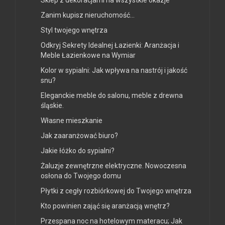
Sklep z dekoracjami na wszystkie okazje
Zanim kupisz nieruchomość…
Styl twojego wnętrza
Odkryj Sekrety Idealnej Łazienki: Aranżacja i
Meble Łazienkowe na Wymiar
Kolor w sypialni: Jak wpływa na nastrój i jakość
snu?
Eleganckie meble do salonu, meble z drewna
śląskie.
Własne mieszkanie
Jak zaaranżować biuro?
Jakie łóżko do sypialni?
Żaluzje zewnętrzne elektryczne. Nowoczesna
osłona do Twojego domu
Płytki z cegły rozbiórkowej do Twojego wnętrza
Kto powinien zająć się aranżacją wnętrz?
Przespana noc na hotelowym materacu; Jak