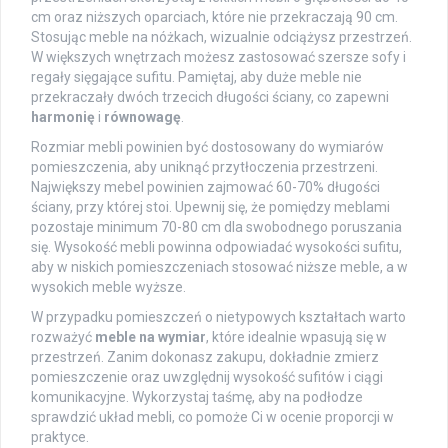
cm oraz niższych oparciach, które nie przekraczają 90 cm.
Stosując meble na nóżkach, wizualnie odciążysz przestrzeń.
W większych wnętrzach możesz zastosować szersze sofy i
regały sięgające sufitu. Pamiętaj, aby duże meble nie
przekraczały dwóch trzecich długości ściany, co zapewni
harmonię
i
równowagę
.
Rozmiar mebli powinien być dostosowany do wymiarów
pomieszczenia, aby uniknąć przytłoczenia przestrzeni.
Największy mebel powinien zajmować 60-70% długości
ściany, przy której stoi. Upewnij się, że pomiędzy meblami
pozostaje minimum 70-80 cm dla swobodnego poruszania
się. Wysokość mebli powinna odpowiadać wysokości sufitu,
aby w niskich pomieszczeniach stosować niższe meble, a w
wysokich meble wyższe.
W przypadku pomieszczeń o nietypowych kształtach warto
rozważyć
meble na wymiar
, które idealnie wpasują się w
przestrzeń. Zanim dokonasz zakupu, dokładnie zmierz
pomieszczenie oraz uwzględnij wysokość sufitów i ciągi
komunikacyjne. Wykorzystaj taśmę, aby na podłodze
sprawdzić układ mebli, co pomoże Ci w ocenie proporcji w
praktyce.