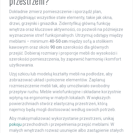
przestrzeni?
Dokładnie zmierz pomieszczenie i sporządź plan,
uwzględniając wszystkie stałe elementy, takie jak okna,
drzwi, grzejniki i gniazdka. Zidentyfikuj główną funkcję
wnętrza oraz kluczowe aktywności, co pozwoli na późniejsze
wyznaczenie stref funkcjonalnych. Utrzymuj odstępy między
meblami – minimum
40-50 cm
między sofą a stolikiem
kawowym oraz około
90 cm
szerokości dla głównych
przejść. Dobieraj rozmiary i proporcje mebli do wysokości i
szerokości pomieszczenia, by zapewnić harmonię i komfort
użytkowania.
Użyj szkicu lub modeluj kształty mebli na podłodze, aby
zobrazować układ i położenie elementów. Zaplanuj
rozmieszczenie mebli tak, aby umożliwiało swobodny
przepływ ruchu. Meble wielofunkcyjne i składane korzystnie
wpłyną na ergonomię w małych lokalach. W większych
powierzchniach stwórz elastyczną przestrzeń, którą
najemcy będą mogli dostosować według swoich potrzeb.
Aby maksymalizować wykorzystanie przestrzeni, unikaj
pokoju
przechodnich i przepełnienia przejść meblami. W
małych wnętrzach rozważ usunięcie albo zastąpienie stałych