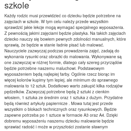
szkole
Każdy rodzic musi przewidzieć co dziecku będzie potrzebne na
zajęciach w szkole. W tym celu należy przede wszystkim
sprawdzić jakie lekcje mogą wymagać specjalnego wyposażenia.
Z pewnością jakimi zajęciami będzie plastyka. Na takich zajęciach
dziecko nauczy się bowiem pewnych zdolności manualnych, które
sprawią, że będzie w stanie ładnie pisać lub malować.
Nauczyciele zazwyczaj podczas prowadzenia zajęć, zadają do
wykonania rysunki oraz obrazki do malowania. Wykonywane są
one zazwyczaj w różnej formie, dlatego cały szereg przyrządów
będzie potrzebne naszemu maluchowi. Podstawowym
wyposażeniem będą najlepiej farby. Ogólnie rzecz biorąc im
więcej kolorów kupimy tym lepiej, ale minimum do sprawnego
malowania to 12 sztuk. Dodatkowo warto zakupić kilka rodzajów
pędzelków. Zazwyczaj potrzebne będą 2 sztuki z cienkim
włosiem, 1 sztuka ze średnim oraz 1 sztuka z dużym. Przydatne
będą również artykuły papiernicze . Mowa tutaj jest przede
wszystkim o blokach technicznych oraz rysunkowych. Będzie
zapewne potrzeba po 1 sztuce w formacie A3 oraz A4. Dzięki
dobremu wyposażeniu naszemu dziecku malowanie będzie
sprawiać radość i może w przyszłości zostanie sławnym