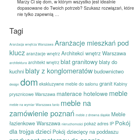
Marzy Ci się dom, w którym wszystko jest idealnie
dopasowane do Twoich potrzeb? Szukasz rozwiązań, które
nie tylko zapewnią …
Tagi
Aranżacje mieszkań pod
Aranżacja wnętrza Warszawa
klucz
Architekci wnętrz Warszawa
aranżacje wnętrz
blat granitowy
blaty do
architekt wnętrz
architektura
blaty z konglomeratów
kuchni
budownictwo
dom
granit
ekskluzywne meble do salonu
Kabiny
design
meble
materace hotelowe
prysznicowe Warszawa
meble na
meble na wymiar Warszawa tanio
zamówienie poznań
Meble
meble z drewna śląskie
Pokój
łazienkowe Warszawa
pokaż adres IP
nieruchomości
dla trojga dzieci
Pokój dziecięcy na poddaszu