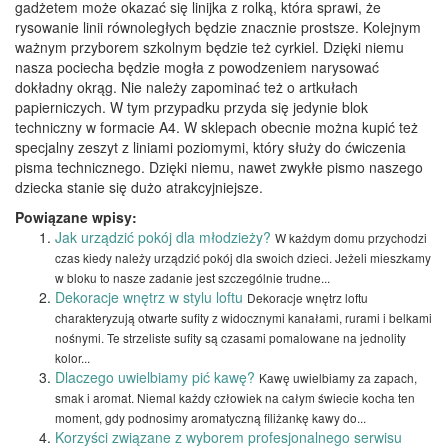
gadżetem może okazać się linijka z rolką, która sprawi, że
rysowanie linii równoległych będzie znacznie prostsze. Kolejnym
ważnym przyborem szkolnym będzie też cyrkiel. Dzięki niemu
nasza pociecha będzie mogła z powodzeniem narysować
dokładny okrąg. Nie należy zapominać też o artkułach
papierniczych. W tym przypadku przyda się jedynie blok
techniczny w formacie A4. W sklepach obecnie można kupić też
specjalny zeszyt z liniami poziomymi, który służy do ćwiczenia
pisma technicznego. Dzięki niemu, nawet zwykłe pismo naszego
dziecka stanie się dużo atrakcyjniejsze.
Powiązane wpisy:
Jak urządzić pokój dla młodzieży?
W każdym domu przychodzi
czas kiedy należy urządzić pokój dla swoich dzieci. Jeżeli mieszkamy
w bloku to nasze zadanie jest szczególnie trudne...
Dekoracje wnętrz w stylu loftu
Dekoracje wnętrz loftu
charakteryzują otwarte sufity z widocznymi kanałami, rurami i belkami
nośnymi. Te strzeliste sufity są czasami pomalowane na jednolity
kolor...
Dlaczego uwielbiamy pić kawę?
Kawę uwielbiamy za zapach,
smak i aromat. Niemal każdy człowiek na całym świecie kocha ten
moment, gdy podnosimy aromatyczną filiżankę kawy do...
Korzyści związane z wyborem profesjonalnego serwisu