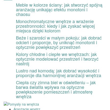
Przeskocz
Meble w kolorze ściany: jak stworzyć spójną
do
aranżację unikając efektu monotoni i
treści
chaosu
Monochromatyczne wnętrze a wrażenie
przestronności: kiedy i jak zyskać więcej
miejsca dzięki kolorom
Beże i szarości w małym pokoju: jak dobrać
odcień i proporcje, by uniknąć monotonii i
optycznie powiększyć przestrzeń
Kolory chłodne i ciepłe we wnętrzach: jak
optycznie modelować przestrzeń i tworzyć
nastrój
Lustro nad komodą: jak dobrać wysokość i
proporcje dla harmonijnej aranżacji wnętrza
Ciepła czy zimna biel w oświetleniu – jak
barwa światła wpływa na optyczne
powiększenie pomieszczeń i atmosferę
wnętrza
Aranżacje wnętrz