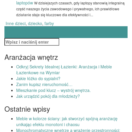
laptopów
W dzisiejszych czasach, gdy laptopy stanowią integralną
część naszego życia zawodowego i prywatnego, ich prawidłowe
działanie staje się kluczowe dla efektywności i...
Inne
dzieci
,
dziecko
,
farby
Zobacz
←
Jak urządzić pokój dla młodzieży?
Pilniki ślusarskie jako podstawowe narzędzie wykańczające
→
wpisy
Szukaj:
Aranżacja wnętrz
Odkryj Sekrety Idealnej Łazienki: Aranżacja i Meble
Łazienkowe na Wymiar
Jakie łóżko do sypialni?
Zanim kupisz nieruchomość…
Mieszkanie pod klucz – wystrój wnętrza.
Jak urządzić pokój dla młodzieży?
Ostatnie wpisy
Meble w kolorze ściany: jak stworzyć spójną aranżację
unikając efektu monotoni i chaosu
Monochromatyczne wnętrze a wrażenie przestronności: