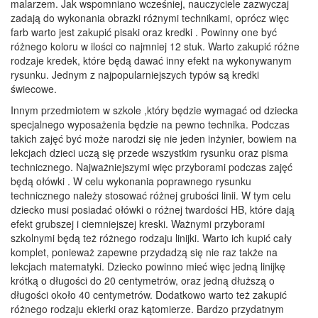
malarzem. Jak wspomniano wcześniej, nauczyciele zazwyczaj
zadają do wykonania obrazki różnymi technikami, oprócz więc
farb warto jest zakupić pisaki oraz kredki . Powinny one być
różnego koloru w ilości co najmniej 12 stuk. Warto zakupić różne
rodzaje kredek, które będą dawać inny efekt na wykonywanym
rysunku. Jednym z najpopularniejszych typów są kredki
świecowe.
Innym przedmiotem w szkole ,który będzie wymagać od dziecka
specjalnego wyposażenia będzie na pewno technika. Podczas
takich zajęć być może narodzi się nie jeden inżynier, bowiem na
lekcjach dzieci uczą się przede wszystkim rysunku oraz pisma
technicznego. Najważniejszymi więc przyborami podczas zajęć
będą ołówki . W celu wykonania poprawnego rysunku
technicznego należy stosować różnej grubości linii. W tym celu
dziecko musi posiadać ołówki o różnej twardości HB, które dają
efekt grubszej i ciemniejszej kreski. Ważnymi przyborami
szkolnymi będą też różnego rodzaju linijki. Warto ich kupić cały
komplet, ponieważ zapewne przydadzą się nie raz także na
lekcjach matematyki. Dziecko powinno mieć więc jedną linijkę
krótką o długości do 20 centymetrów, oraz jedną dłuższą o
długości około 40 centymetrów. Dodatkowo warto też zakupić
różnego rodzaju ekierki oraz kątomierze. Bardzo przydatnym