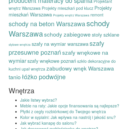
producent materacy do spania
Projektant
Projekty
wnętrz Warszawa
Projekty mieszkań pod klucz
mieszkań Warszawa
remont
Projekty wnętrz Warszawa
schody
schody na beton Warszawa
Warszawa
schody zabiegowe
stoły szklane
szafy
szafy na wymiar warszawa
stylowe wnętrza
przesuwne poznań
szafy wnękowe na
wymiar
szafy wnękowe poznań
szkło dekoracyjne do
zabudowy wnęk Warszawa
kuchni
upał
wnętrza
łóżko podwójne
tanio
Wnętrza
Jakie listwy wybrać?
Meble na raty: Jakie opcje finansowania są najlepsze?
Płytki z cegły rozbiórkowej do Twojego wnętrza
Kolor w sypialni: Jak wpływa na nastrój i jakość snu?
Jak wybrać kanapę do salonu?
Jak dopasować meblościankę do wnętrza?